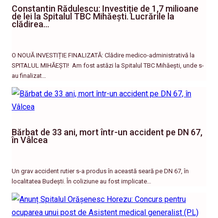
Constantin Rădulescu: Investiție de 1,7 milioane
de lei la Spitalul TBC Mihăești. Lucrările la
clădirea…
O NOUĂ INVESTIȚIE FINALIZATĂ: Clădire medico-administrativă la
SPITALUL MIHĂEȘTI! ​ Am fost astăzi la Spitalul TBC Mihăești, unde s-
au finalizat…
Bărbat de 33 ani, mort într-un accident pe DN 67,
în Vâlcea
Un grav accident rutier s-a produs în această seară pe DN 67, în
localitatea Budești. În coliziune au fost implicate…