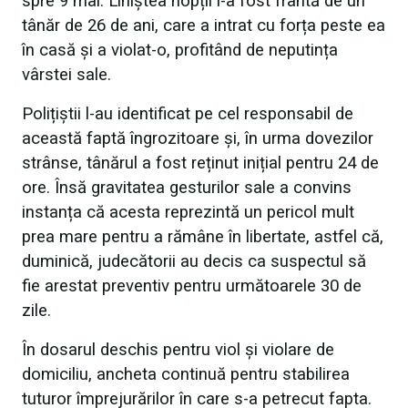
spre 9 mai. Liniștea nopții i-a fost frântă de un
tânăr de 26 de ani, care a intrat cu forța peste ea
în casă și a violat-o, profitând de neputința
vârstei sale.
Polițiștii l-au identificat pe cel responsabil de
această faptă îngrozitoare și, în urma dovezilor
strânse, tânărul a fost reținut inițial pentru 24 de
ore. Însă gravitatea gesturilor sale a convins
instanța că acesta reprezintă un pericol mult
prea mare pentru a rămâne în libertate, astfel că,
duminică, judecătorii au decis ca suspectul să
fie arestat preventiv pentru următoarele 30 de
zile.
În dosarul deschis pentru viol și violare de
domiciliu, ancheta continuă pentru stabilirea
tuturor împrejurărilor în care s-a petrecut fapta.