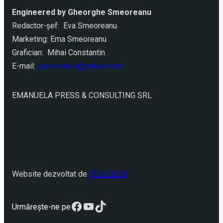
Engineered by Gheorghe Smeoreanu
Redactor-şef: Eva Smeoreanu
Marketing: Ema Smeoreanu
Grafician: Mihai Constantin
E-mail:
ziarulcriterii@yahoo.com
EMANUELA PRESS & CONSULTING SRL
Website dezvoltat de
POLYTECH
Facebook
YouTube
TikTok
Urmărește-ne pe