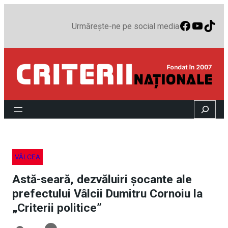
Faceboo
YouTu
TikT
Urmărește-ne pe social media
Search
VÂLCEA
Astă-seară, dezvăluiri şocante ale
prefectului Vâlcii Dumitru Cornoiu la
„Criterii politice”