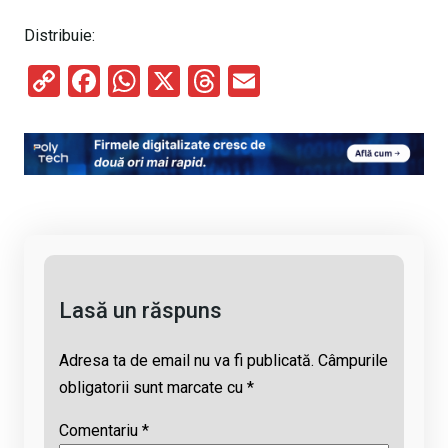
Distribuie:
C
F
W
X
T
E
o
a
h
hr
m
py
ce
at
e
ail
Li
b
s
a
n
o
A
d
k
o
p
s
k
p
Lasă un răspuns
Adresa ta de email nu va fi publicată.
Câmpurile
obligatorii sunt marcate cu
*
Comentariu
*