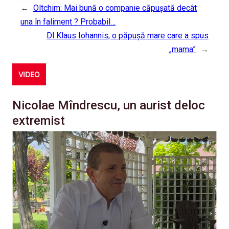
←
Oltchim: Mai bună o companie căpușată decât
una în faliment ? Probabil…
Dl Klaus Iohannis, o păpușă mare care a spus
„mama”
→
VIDEO
Nicolae Mîndrescu, un aurist deloc
extremist