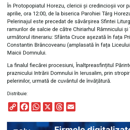
În Protopopiatul Horezu, clericii și credincioșii vor p
aprilie, ora 12:00, de la biserica Parohiei Târg Hor
Pelerinajul este precedat de săvârșirea Sfintei Litur
ramurilor de salcie de către Chiriarhul Râmnicului și
următorul itinerariu: Sfânta Cruce așezată în fața P
Constantin Brâncoveanu (amplasată în fața Liceului 
Maicii Domnului.
La finalul fiecărei procesiuni, Înaltpreasfințitul Pări
praznicului Intrării Domnului în Ierusalim, prin strop
pelerinilor, urmată de cuvântul de învățătură.
Distribuie:
C
F
W
X
T
E
o
a
h
hr
m
py
ce
at
e
ail