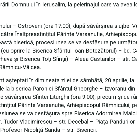
trării Domnului în Ierusalim, la pelerinajul care va avea l
ului – Ostroveni (ora 17:00), după săvârșirea slujbei V
 către Înaltpreasfințitul Părinte Varsanufie, Arhiepiscopu
această biserică, procesiunea se va desfășura pe următor
a (cu oprire la Biserica Sfântul Ioan Botezătorul) – bd. Ca
va și Biserica Toți Sfinții) – Aleea Castanilor – str. Ca
n Râmnicu-Vâlcea.
nt așteptați în dimineața zilei de sâmbătă, 20 aprilie, la
, de la biserica Parohiei Sfântul Gheorghe – Izvoranu din
săvârșirea Sfintei Liturghii (ora 9:00), precum și de râ
sfințitul Părinte Varsanufie, Arhiepiscopul Râmnicului, p
Procesiunea se va desfășura spre Biserica Adormirea Maici
tr. Tudor Vladimirescu – str. Decebal – Piața Pandurilor
 Profesor Nicoliță Sanda – str. Bisericii.