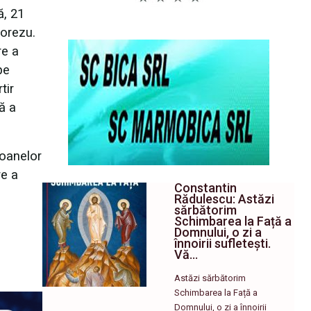
ă, 21
Horezu.
re a
pe
tir
ă a
coanelor
re a
Constantin
Rădulescu: Astăzi
sărbătorim
Schimbarea la Față a
Domnului, o zi a
înnoirii sufletești.
Vă…
Astăzi sărbătorim
Schimbarea la Față a
Domnului, o zi a înnoirii