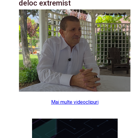
deloc extremist
Mai multe videoclipuri