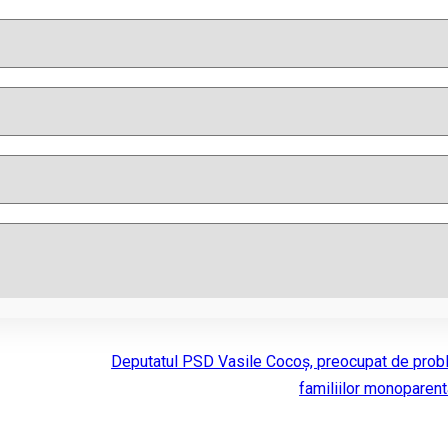
Deputatul PSD Vasile Cocoș, preocupat de pro
familiilor monoparent