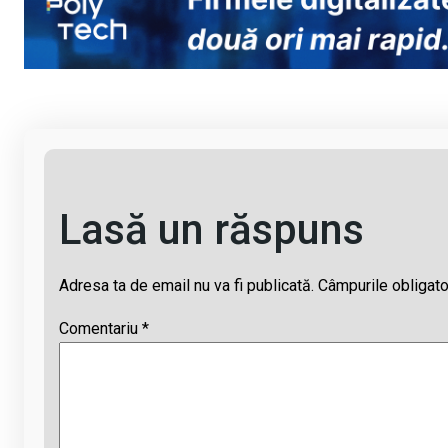
Li
b
s
a
n
o
A
d
k
o
p
s
k
p
Lasă un răspuns
Adresa ta de email nu va fi publicată.
Câmpurile obligato
Comentariu
*