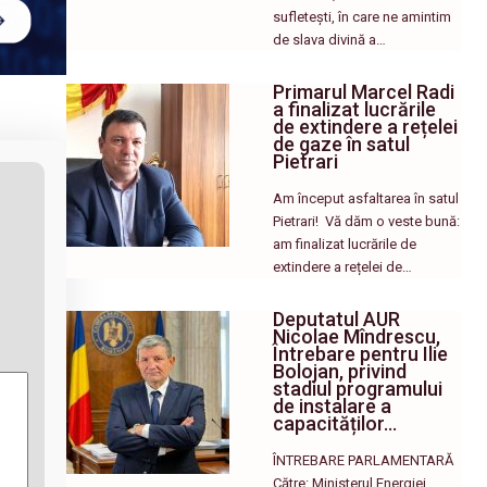
sufletești, în care ne amintim
de slava divină a…
Primarul Marcel Radi
a finalizat lucrările
de extindere a rețelei
de gaze în satul
Pietrari
Am început asfaltarea în satul
Pietrari! ​ Vă dăm o veste bună:
am finalizat lucrările de
extindere a rețelei de…
Deputatul AUR
Nicolae Mîndrescu,
Întrebare pentru Ilie
Bolojan, privind
stadiul programului
de instalare a
capacităților…
ÎNTREBARE PARLAMENTARĂ
Către: Ministerul Energiei,