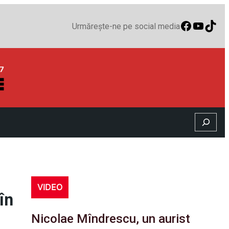
Faceboo
YouTu
TikT
Urmărește-ne pe social media
Search
VIDEO
în
Nicolae Mîndrescu, un aurist