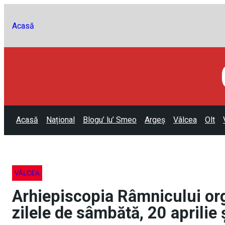
Acasă
Acasă
Național
Blogu’ lu’ Smeo
Argeș
Vâlcea
Olt
VÂLCEA
Arhiepiscopia Râmnicului orga
zilele de sâmbătă, 20 aprilie 