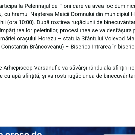
articipa la Pelerinajul de Florii care va avea loc duminic
ezu, cu hramul Nașterea Maicii Domnului din municipiul 
ghii (ora 10:00). După rostirea rugăciunii de binecuvânta
 împărțirea lor pelerinilor, procesiunea se va desfășura 
rimăriei orașului Horezu – statuia Sfântului Voievod Mar
Constantin Brâncoveanu) – Biserica Intrarea în biseric
nte Arhiepiscop Varsanufie va săvârși rânduiala sfințirii i
ire cu apă sfințită, și va rosti rugăciunea de binecuvânta