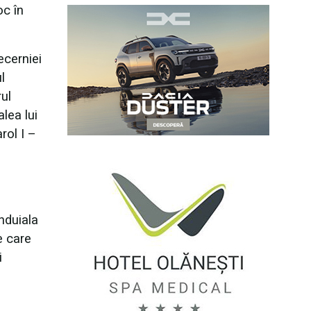
oc în
ecerniei
l
ul
lea lui
rol I –
nduiala
e care
i