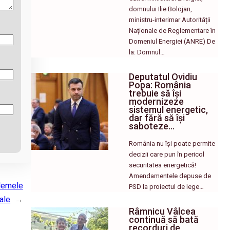
domnului Ilie Bolojan,
ministru-interimar Autorității
Naționale de Reglementare în
Domeniul Energiei (ANRE) De
la: Domnul…
Deputatul Ovidiu
Popa: România
trebuie să își
modernizeze
sistemul energetic,
dar fără să își
saboteze…
România nu își poate permite
decizii care pun în pericol
securitatea energetică!
Amendamentele depuse de
blemele
PSD la proiectul de lege…
ale
→
Râmnicu Vâlcea
continuă să bată
recorduri de