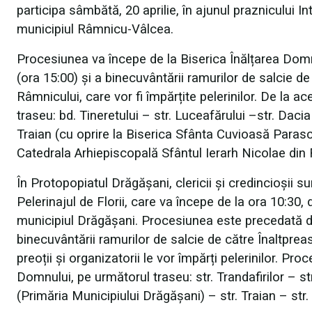
participa sâmbătă, 20 aprilie, în ajunul praznicului In
municipiul Râmnicu-Vâlcea.
Procesiunea va începe de la Biserica Înălțarea Domn
(ora 15:00) și a binecuvântării ramurilor de salcie de
Râmnicului, care vor fi împărțite pelerinilor. De la 
traseu: bd. Tineretului – str. Luceafărului –str. Daci
Traian (cu oprire la Biserica Sfânta Cuvioasă Parasche
Catedrala Arhiepiscopală Sfântul Ierarh Nicolae di
În Protopopiatul Drăgășani, clericii și credincioșii su
Pelerinajul de Florii, care va începe de la ora 10:30
municipiul Drăgășani. Procesiunea este precedată de 
binecuvântării ramurilor de salcie de către Înaltprea
preoții și organizatorii le vor împărți pelerinilor. 
Domnului, pe următorul traseu: str. Trandafirilor – s
(Primăria Municipiului Drăgășani) – str. Traian – str.