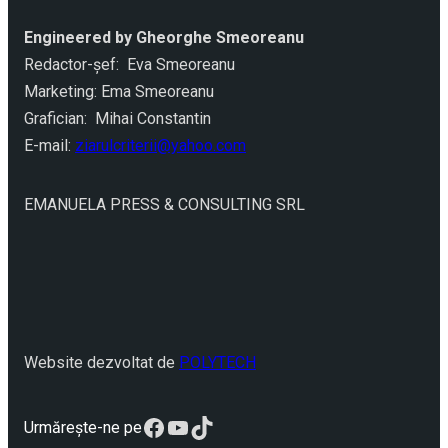
Engineered by Gheorghe Smeoreanu
Redactor-şef: Eva Smeoreanu
Marketing: Ema Smeoreanu
Grafician: Mihai Constantin
E-mail:
ziarulcriterii@yahoo.com
EMANUELA PRESS & CONSULTING SRL
Website dezvoltat de
POLYTECH
Facebook
YouTube
TikTok
Urmărește-ne pe