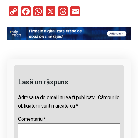
C
F
W
X
T
E
o
a
h
hr
m
py
ce
at
e
ail
Li
b
s
a
n
o
A
d
k
o
p
s
k
p
Lasă un răspuns
Adresa ta de email nu va fi publicată.
Câmpurile
obligatorii sunt marcate cu
*
Comentariu
*