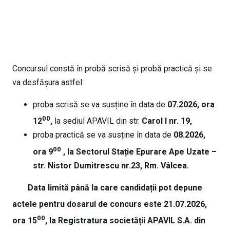
Concursul constă în probă scrisă și probă practică și se
va desfășura astfel:
proba scrisă se va susține în data de
07.2026, ora
00
12
,
la sediul APAVIL din str.
Carol I nr. 19,
proba practică se va susține în data de
08.2026,
00
ora 9
, la Sectorul Stație Epurare Ape Uzate –
str. Nistor Dumitrescu nr.23, Rm. Vâlcea.
Data limită până la care candidații pot depune
actele pentru dosarul de concurs este 21.07.2026,
00
ora 15
, la Registratura societății APAVIL S.A. din