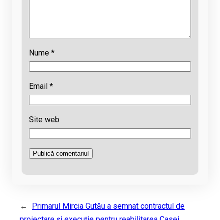
Nume
*
Email
*
Site web
←
Primarul Mircia Gutău a semnat contractul de
proiectare și execuție pentru reabilitarea Casei