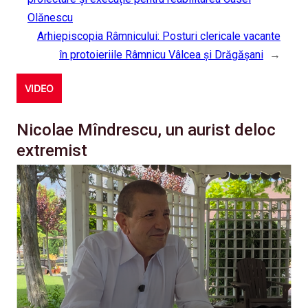
Olănescu
Arhiepiscopia Râmnicului: Posturi clericale vacante
în protoieriile Râmnicu Vâlcea și Drăgășani
→
VIDEO
Nicolae Mîndrescu, un aurist deloc
extremist