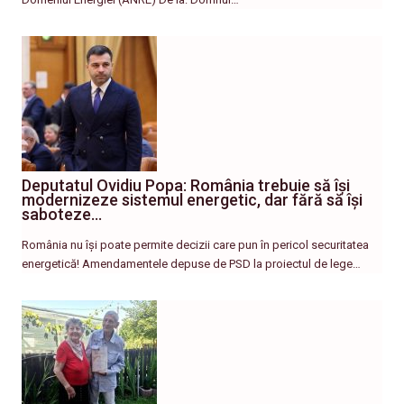
Deputatul Ovidiu Popa: România trebuie să își
modernizeze sistemul energetic, dar fără să își
saboteze…
România nu își poate permite decizii care pun în pericol securitatea
energetică! Amendamentele depuse de PSD la proiectul de lege…