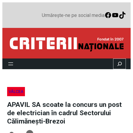
Faceboo
YouTu
TikT
Urmărește-ne pe social media
Search
VÂLCEA
APAVIL SA scoate la concurs un post
de electrician în cadrul Sectorului
Călimănești-Brezoi