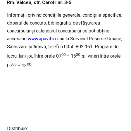
Rm. Vâlcea, str. Carol I nr. 3-5.
Informații privind condițiile generale, condițiile specifice,
dosarul de concurs, bibliografia, desfășurarea
concursului și calendarul concursului se pot obține
accesând
www.apavil.ro
sau la Serviciul Resurse Umane,
Salarizare și Arhivă, telefon 0350 802 161. Program de
00
30
lucru: luni-joi, între orele 07
– 15
și vineri între orele
00
00
07
– 13
.
Distribuie: