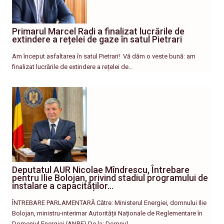
Primarul Marcel Radi a finalizat lucrările de
extindere a rețelei de gaze în satul Pietrari
Am început asfaltarea în satul Pietrari! ​ Vă dăm o veste bună: am
finalizat lucrările de extindere a rețelei de…
Deputatul AUR Nicolae Mîndrescu, Întrebare
pentru Ilie Bolojan, privind stadiul programului de
instalare a capacităților…
ÎNTREBARE PARLAMENTARĂ Către: Ministerul Energiei, domnului Ilie
Bolojan, ministru-interimar Autorității Naționale de Reglementare în
Domeniul Energiei (ANRE) De la: Domnul…