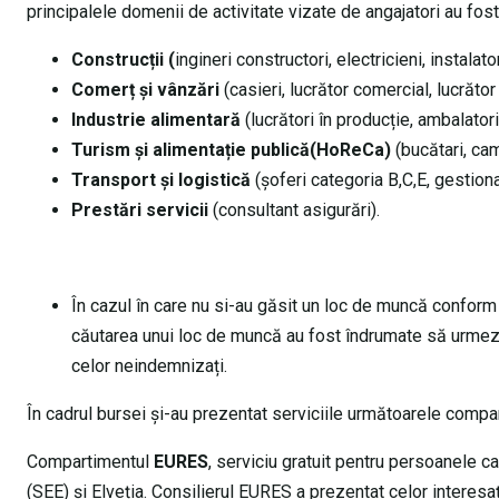
principalele domenii de activitate vizate de angajatori au fost
Construcții (
ingineri constructori, electricieni, instalator
Comerț și vânzări
(casieri, lucrător comercial, lucrăto
Industrie alimentară
(lucrători în producție, ambalatori
Turism și alimentație publică(HoReCa)
(bucătari, cam
Transport și logistică
(șoferi categoria B,C,E, gestion
Prestări servicii
(consultant asigurări).
În cazul în care nu si-au găsit un loc de muncă conform a
căutarea unui loc de muncă au fost îndrumate să urmeze 
celor neindemnizați.
În cadrul bursei și-au prezentat serviciile următoarele comp
Compartimentul
EURES
, serviciu gratuit pentru persoanele
(SEE) și Elveția. Consilierul EURES a prezentat celor interesaț