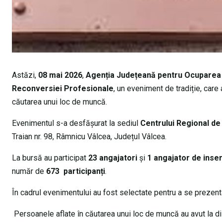
Astăzi,
08 mai 2026
,
Agenția Județeană pentru Ocuparea
Reconversiei Profesionale
, un eveniment de tradiție, care a
căutarea unui loc de muncă.
Evenimentul s-a desfășurat la sediul
Centrului Regional de
Traian nr. 98, Râmnicu Vâlcea, Județul Vâlcea.
La bursă au participat
23 angajatori
și
1 angajator de inser
număr de
673 participanți
.
În cadrul evenimentului au fost selectate pentru a se prezenta
Persoanele aflate în căutarea unui loc de muncă au avut la di