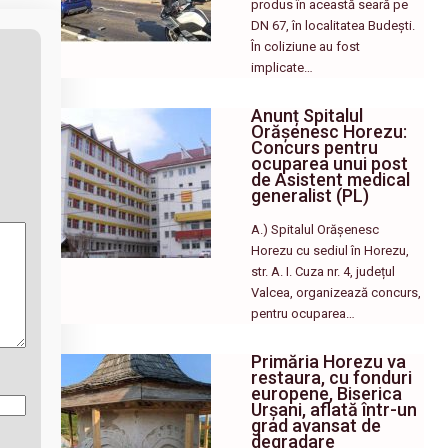
produs în această seară pe
DN 67, în localitatea Budești.
În coliziune au fost
implicate…
Anunț Spitalul
Orășenesc Horezu:
Concurs pentru
ocuparea unui post
de Asistent medical
generalist (PL)
A.) Spitalul Orășenesc
Horezu cu sediul în Horezu,
str. A. I. Cuza nr. 4, județul
Valcea, organizează concurs,
pentru ocuparea…
Primăria Horezu va
restaura, cu fonduri
europene, Biserica
Urșani, aflată într-un
grad avansat de
degradare