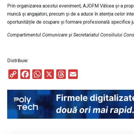
Prin organizarea acestui eveniment, AJOFM Vâlcea și-a pro
muncă și angajatori, precum și de a aduce în atenția celor inte
oportunitățile de ocupare și formare profesională specifice j
Compartimentul Comunicare și Secretariatul Consiliului Cons
Distribuie:
C
F
W
X
T
E
o
a
h
hr
m
py
ce
at
e
ail
Li
b
s
a
n
o
A
d
k
o
p
s
k
p