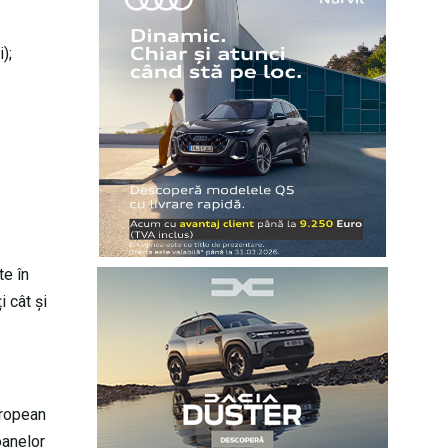
);
te în
 cât și
uropean
oanelor