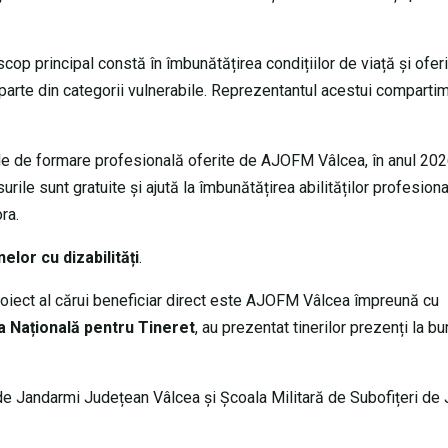
i scop principal constă în îmbunătățirea condițiilor de viață și ofer
parte din categorii vulnerabile. Reprezentantul acestui comparti
ile de formare profesională oferite de AJOFM Vâlcea, în anul 202
ile sunt gratuite și ajută la îmbunătățirea abilităților profesiona
ra.
elor cu dizabilități
.
roiect al cărui beneficiar direct este AJOFM Vâlcea împreună cu
a Națională pentru Tineret
, au prezentat tinerilor prezenți la b
l de Jandarmi Județean Vâlcea și Școala Militară de Subofițeri de