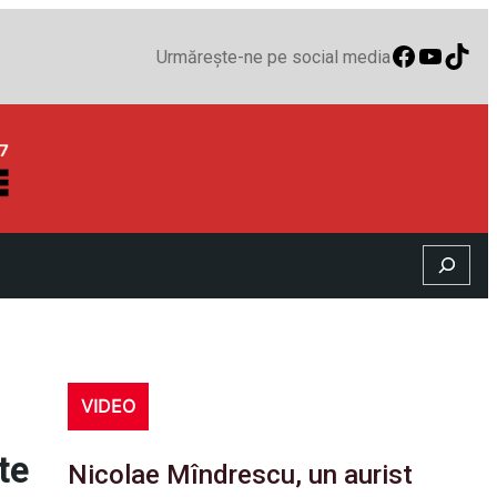
Faceboo
YouTu
TikT
Urmărește-ne pe social media
Search
VIDEO
te
Nicolae Mîndrescu, un aurist