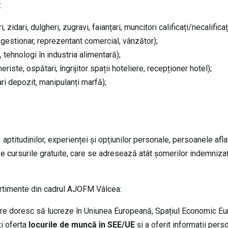
:
i, zidari, dulgheri, zugravi, faianțari, muncitori calificați/necalificați
r gestionar, reprezentant comercial, vânzător);
, tehnologi în industria alimentară);
eriste, ospătari, îngrijitor spații hoteliere, recepționer hotel);
ari depozit, manipulanți marfă);
ptitudinilor, experienței și opțiunilor personale, persoanele afla
cursurile gratuite, care se adresează atât șomerilor indemnizați
artimente din cadrul AJOFM Vâlcea:
 care doresc să lucreze în Uniunea Europeană, Spațiul Economic E
i oferta
locurile de muncă în SEE/UE
și a oferit informații pers