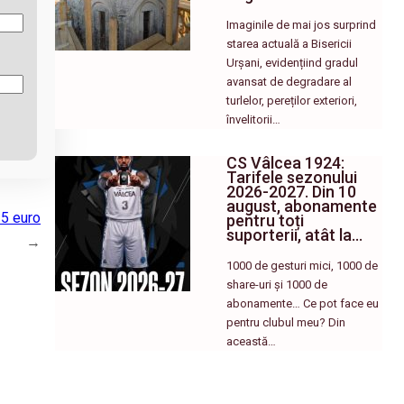
Imaginile de mai jos surprind
starea actuală a Bisericii
Urșani, evidențiind gradul
avansat de degradare al
turlelor, pereților exteriori,
învelitorii…
CS Vâlcea 1924:
Tarifele sezonului
2026-2027. Din 10
august, abonamente
15 euro
pentru toți
suporterii, atât la…
→
1000 de gesturi mici, 1000 de
share-uri și 1000 de
abonamente… Ce pot face eu
pentru clubul meu? Din
această…