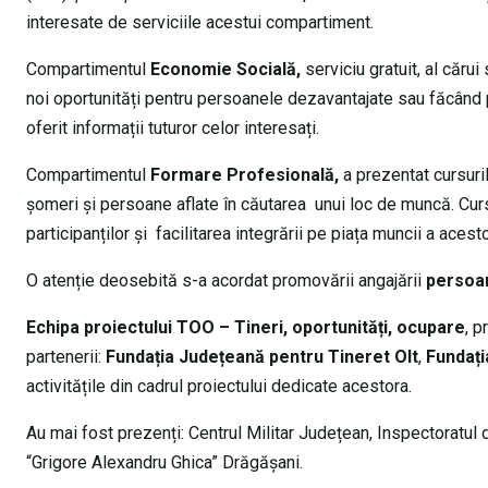
interesate de serviciile acestui compartiment.
Compartimentul
Economie Socială,
serviciu gratuit, al căru
noi oportunități pentru persoanele dezavantajate sau făcând 
oferit informații tuturor celor interesați.
Compartimentul
Formare Profesională,
a prezentat cursur
șomeri și persoane aflate în căutarea unui loc de muncă. Cursur
participanților și facilitarea integrării pe piața muncii a acesto
O atenție deosebită s-a acordat promovării angajării
persoan
Echipa proiectului TOO – Tineri, oportunități, ocupare
, p
partenerii:
Fundația Județeană pentru Tineret Olt
,
Fundați
activitățile din cadrul proiectului dedicate acestora.
Au mai fost prezenți: Centrul Militar Județean, Inspectoratu
“Grigore Alexandru Ghica” Drăgășani.