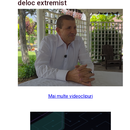
deloc extremist
Mai multe videoclipuri