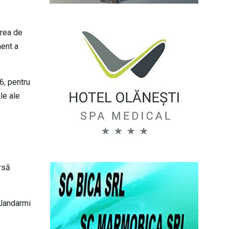
irea de
ment a
6, pentru
le ale
ursă
 Jandarmi