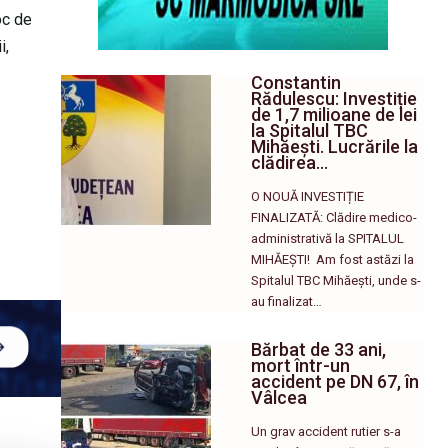
loc de
i,
Constantin
Rădulescu: Investiție
de 1,7 milioane de lei
la Spitalul TBC
Mihăești. Lucrările la
clădirea…
O NOUĂ INVESTIȚIE
FINALIZATĂ: Clădire medico-
administrativă la SPITALUL
MIHĂEȘTI! ​ Am fost astăzi la
Spitalul TBC Mihăești, unde s-
au finalizat…
Bărbat de 33 ani,
mort într-un
accident pe DN 67, în
Vâlcea
Un grav accident rutier s-a