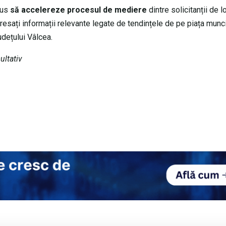
pus
să accelereze procesul de mediere
dintre solicitanții de 
resați informații relevante legate de tendințele de pe piața munci
udețului Vâlcea.
ultativ