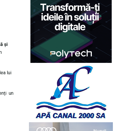
ă și
n
lea lui
enți un