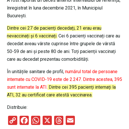
A fost raportat un deces anterior intervalului de referință,
înregistrat în luna decembrie 2021, în Municipiul
București.
Dintre cei 27 de pacienți decedați, 21 erau erau
nevaccinați și 6 vaccinați.
Cei 6 pacienți vaccinați care au
decedat aveau vârste cuprinse între grupele de vârstă
50-59 de ani și peste 80 de ani. Toți pacienții vaccinați
care au decedat prezentau comorbidități.
În unitățile sanitare de profil,
numărul total de persoane
internate cu COVID-19 este de 2.247. Dintre acestea, 395
sunt internate la ATI.
Dintre cei 395 pacienți internați la
ATI, 32 au certificat care atestă vaccinarea.
Distribuie:
C
F
W
X
T
E