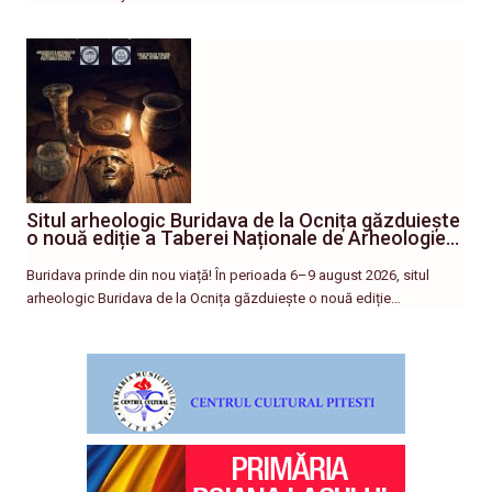
Situl arheologic Buridava de la Ocnița găzduiește
o nouă ediție a Taberei Naționale de Arheologie…
Buridava prinde din nou viață! În perioada 6–9 august 2026, situl
arheologic Buridava de la Ocnița găzduiește o nouă ediție…