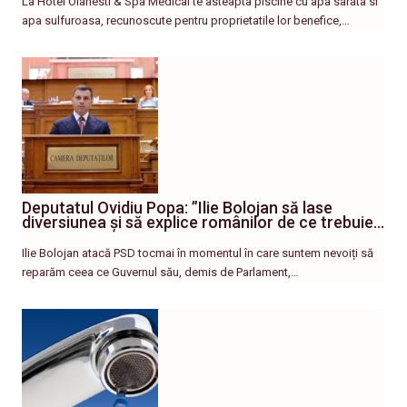
La Hotel Olanesti & Spa Medical te asteapta piscine cu apa sarata si
apa sulfuroasa, recunoscute pentru proprietatile lor benefice,…
Deputatul Ovidiu Popa: ”Ilie Bolojan să lase
diversiunea și să explice românilor de ce trebuie…
Ilie Bolojan atacă PSD tocmai în momentul în care suntem nevoiți să
reparăm ceea ce Guvernul său, demis de Parlament,…