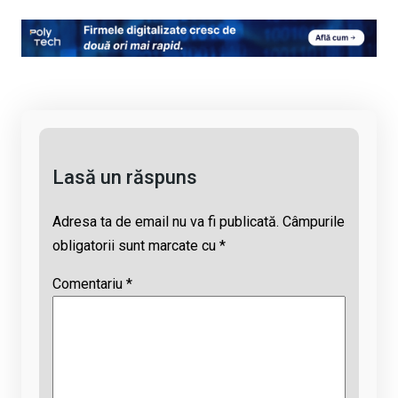
o
a
h
hr
m
py
ce
at
e
ail
Li
b
s
a
n
o
A
d
k
o
p
s
k
p
Lasă un răspuns
Adresa ta de email nu va fi publicată.
Câmpurile
obligatorii sunt marcate cu
*
Comentariu
*