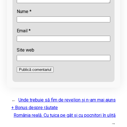
Nume
*
Email
*
Site web
←
Unde trebuie să fim de revelion și n-am mai ajuns
+ Bonus despre răutate
România reală. Cu țuica pe gât și cu pocnitori în uliță
→