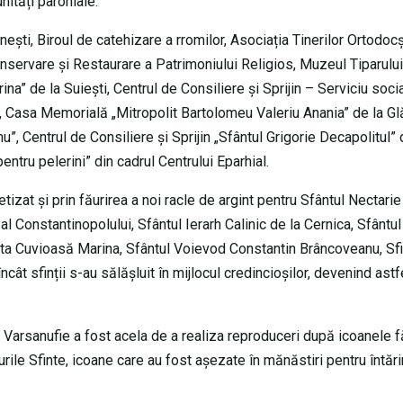
nități parohiale.
nești, Biroul de catehizare a rromilor, Asociația Tinerilor Ortodocș
onservare și Restaurare a Patrimoniului Religios, Muzeul Tiparului
a” de la Suiești, Centrul de Consiliere și Sprijin – Serviciu soci
 Casa Memorială „Mitropolit Bartolomeu Valeriu Anania” de la Glă
 Centrul de Consiliere și Sprijin „Sfântul Grigorie Decapolitul” 
ntru pelerini” din cadrul Centrului Eparhial.
tizat și prin făurirea a noi racle de argint pentru Sfântul Nectarie
l Constantinopolului, Sfântul Ierarh Calinic de la Cernica, Sfântul
ta Cuvioasă Marina, Sfântul Voievod Constantin Brâncoveanu, Sfin
ât sfinții s-au sălășluit în mijlocul credincioșilor, devenind astf
nte Varsanufie a fost acela de a realiza reproduceri după icoanele 
ile Sfinte, icoane care au fost așezate în mănăstiri pentru întări