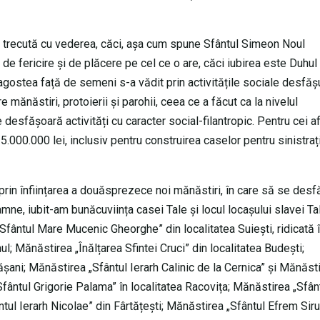
st trecută cu vederea, căci, așa cum spune Sfântul Simeon Noul
de fericire și de plăcere pe cel ce o are, căci iubirea este Duhul
agostea față de semeni s-a vădit prin activitățile sociale desfășu
 mănăstiri, protoierii și parohii, ceea ce a făcut ca la nivelul
desfășoară activități cu caracter social-filantropic. Pentru cei afl
5.000.000 lei, inclusiv pentru construirea caselor pentru sinistrați
prin înființarea a douăsprezece noi mănăstiri, în care să se des
ne, iubit-am bunăcuviința casei Tale și locul locașului slavei Ta
„Sfântul Mare Mucenic Gheorghe” din localitatea Suiești, ridicată 
ul; Mănăstirea „Înălțarea Sfintei Cruci” din localitatea Budești;
ani; Mănăstirea „Sfântul Ierarh Calinic de la Cernica” și Mănăst
fântul Grigorie Palama” în localitatea Racovița; Mănăstirea „Sfân
ntul Ierarh Nicolae” din Fârtățești; Mănăstirea „Sfântul Efrem Siru