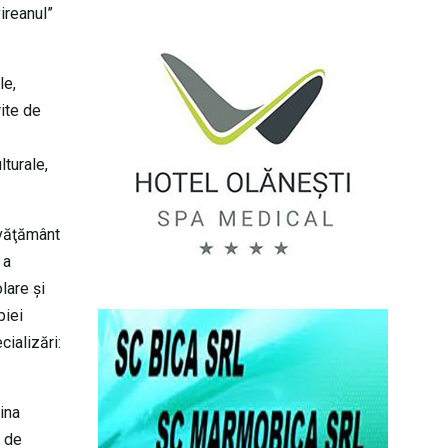
ireanul”
le,
rite de
lturale,
nvăţământ
 a
lare şi
piei
cializări:
ina
i de