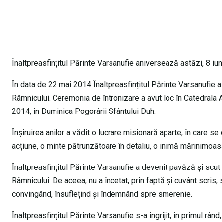
Înaltpreasfințitul Părinte Varsanufie aniversează astăzi, 8 iun
În data de 22 mai 2014 Înaltpreasfințitul Părinte Varsanufie 
Râmnicului. Ceremonia de întronizare a avut loc în Catedrala A
2014, în Duminica Pogorârii Sfântului Duh.
Înșiruirea anilor a vădit o lucrare misionară aparte, în care 
acțiune, o minte pătrunzătoare în detaliu, o inimă mărinimoas
Înaltpreasfințitul Părinte Varsanufie a devenit pavăză și scut fi
Râmnicului. De aceea, nu a încetat, prin faptă și cuvânt scris,
convingând, însuflețind și îndemnând spre smerenie.
Înaltpreasfințitul Părinte Varsanufie s-a îngrijit, în primul rân