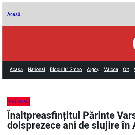
Acasă
Acasă
Național
Blogu’ lu’ Smeo
Argeș
Vâlcea
Olt
NAȚIONAL
Înaltpreasfințitul Părinte Va
doisprezece ani de slujire î