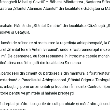
hangheli Mihail și Gavriil” – Băbeni; Mănăstirea ,,Nașterea Sfân
ăstirea „Sfântul Atanasie Atonitul” din localitatea Grădiștea și M
hale: Flămânda, „Sfântul Dimitrie” din localitatea Căzănești, „S
nglavu și Cetățuia.
lucrări de reînnoire și restaurare la reședința arhiepiscopală, la 
ltural „Sfântul Ierarh Antim Ivireanul”, unde a fost reamenajat muze
asim”. De asemenea, au fost restaurate în întregime casele monah
ănăstirea nou înființată din localitatea Șirineasa.
 a pardoselii din ciment cu pardoseală din marmură, a fost restaur
exterioară a Paraclisului Arhiepiscopal „Sfântul Grigorie Teologul”
 arbuști și pomi ornamentali și fructiferi. În incinta Centrului Epa
roitorie pentru veșmintele și hainele preoțești.
îndreptat și către locașurile de cult parohiale și mănăstirești, un