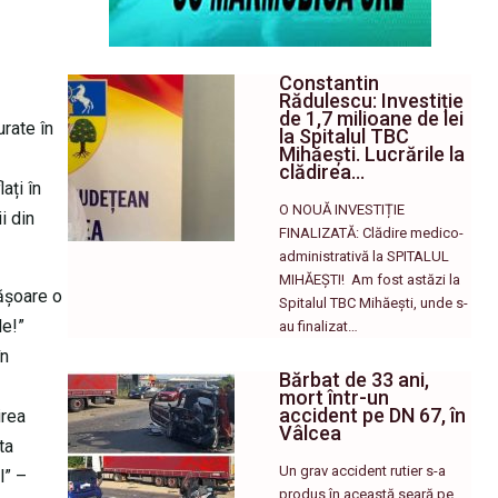
Constantin
Rădulescu: Investiție
de 1,7 milioane de lei
rate în
la Spitalul TBC
Mihăești. Lucrările la
clădirea…
ați în
O NOUĂ INVESTIȚIE
i din
FINALIZATĂ: Clădire medico-
administrativă la SPITALUL
MIHĂEȘTI! ​ Am fost astăzi la
fășoare o
Spitalul TBC Mihăești, unde s-
le!”
au finalizat…
în
Bărbat de 33 ani,
mort într-un
accident pe DN 67, în
irea
Vâlcea
ta
Un grav accident rutier s-a
l” –
produs în această seară pe