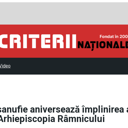
Video
rsanufie aniversează împlinirea 
n Arhiepiscopia Râmnicului