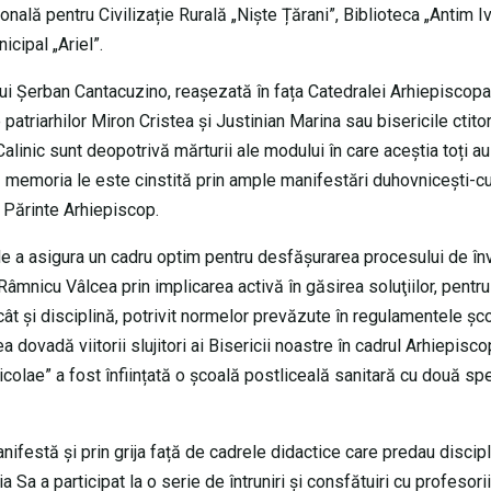
onală pentru Civilizație Rurală „Niște Țărani”, Biblioteca „Antim Iv
cipal „Ariel”.
ui Șerban Cantacuzino, reașezată în fața Catedralei Arhiepiscopa
 patriarhilor Miron Cristea și Justinian Marina sau bisericile ctito
alinic sunt deopotrivă mărturii ale modului în care aceștia toți au
 că memoria le este cinstită prin ample manifestări duhovnicești-cu
i Părinte Arhiepiscop.
 de a asigura un cadru optim pentru desfăşurarea procesului de î
âmnicu Vâlcea prin implicarea activă în găsirea soluţiilor, pentru
ât şi disciplină, potrivit normelor prevăzute în regulamentele şco
 dovadă viitorii slujitori ai Bisericii noastre în cadrul Arhiepisco
colae” a fost înființată o școală postliceală sanitară cu două spe
nifestă și prin grija față de cadrele didactice care predau discipl
a Sa a participat la o serie de întruniri şi consfătuiri cu profesori