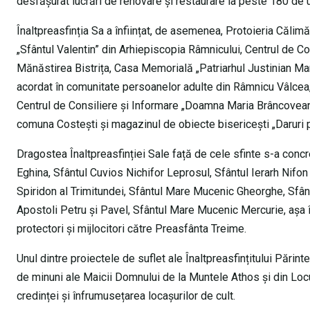
desfășurat lucrări de renovare și restaurare la peste 180 de u
Înaltpreasfinția Sa a înființat, de asemenea, Protoieria Călimă
„Sfântul Valentin” din Arhiepiscopia Râmnicului, Centrul de C
Mănăstirea Bistrița, Casa Memorială „Patriarhul Justinian Marin
acordat în comunitate persoanelor adulte din Râmnicu Vâlcea,
Centrul de Consiliere și Informare „Doamna Maria Brâncoveanu”,
comuna Costești și magazinul de obiecte bisericești „Daruri pe
Dragostea Înaltpreasfinției Sale față de cele sfinte s-a concre
Eghina, Sfântul Cuvios Nichifor Leprosul, Sfântul Ierarh Nifon a
Spiridon al Trimitundei, Sfântul Mare Mucenic Gheorghe, Sfân
Apostoli Petru și Pavel, Sfântul Mare Mucenic Mercurie, așa înc
protectori și mijlocitori către Preasfânta Treime.
Unul dintre proiectele de suflet ale Înaltpreasfințitului Pări
de minuni ale Maicii Domnului de la Muntele Athos și din Locur
credinței și înfrumusețarea locașurilor de cult.