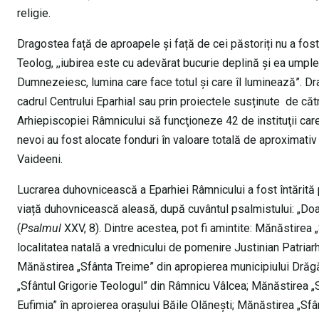
religie.
Dragostea față de aproapele și față de cei păstoriți nu a fo
Teolog, ,,iubirea este cu adevărat bucurie deplină și ea umple 
Dumnezeiesc, lumina care face totul și care îl luminează”. Dr
cadrul Centrului Eparhial sau prin proiectele susținute de către
Arhiepiscopiei Râmnicului să funcţioneze 42 de instituţii care 
nevoi au fost alocate fonduri în valoare totală de aproximativ 
Vaideeni.
Lucrarea duhovnicească a Eparhiei Râmnicului a fost întărită 
viață duhovnicească aleasă, după cuvântul psalmistului: „Doam
(
Psalmul
XXV, 8). Dintre acestea, pot fi amintite: Mănăstirea 
localitatea natală a vrednicului de pomenire Justinian Patriarh
Mănăstirea „Sfânta Treime” din apropierea municipiului Drăgăș
„Sfântul Grigorie Teologul” din Râmnicu Vâlcea; Mănăstirea „S
Eufimia” în aproierea orașului Băile Olănești; Mănăstirea „Sfâ