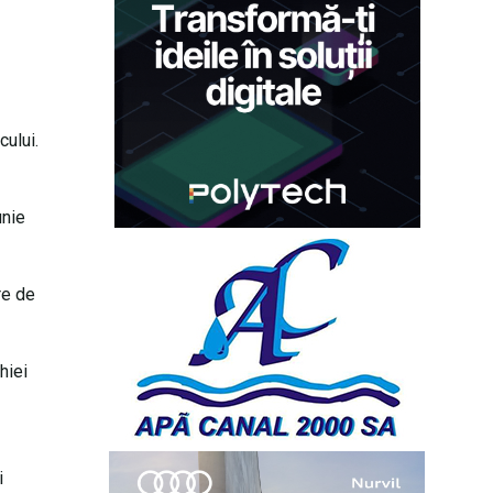
cului.
unie
re de
hiei
i