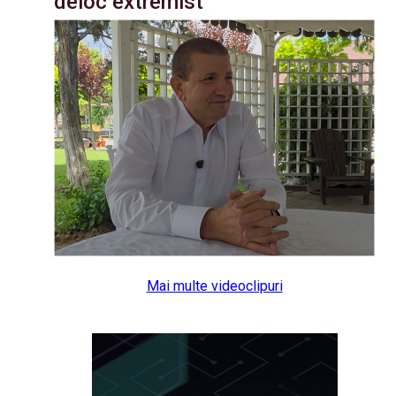
deloc extremist
Mai multe videoclipuri