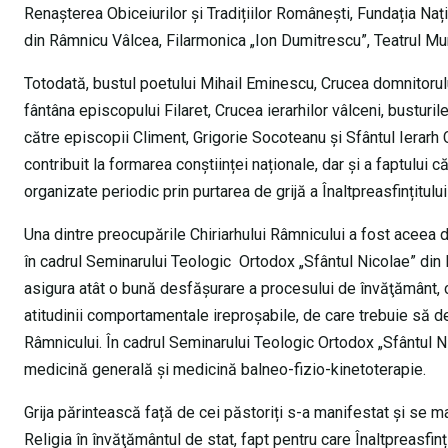
Renașterea Obiceiurilor și Tradițiilor Românești, Fundația Nați
din Râmnicu Vâlcea, Filarmonica „Ion Dumitrescu”, Teatrul Muni
Totodată, bustul poetului Mihail Eminescu, Crucea domnitorul
fântâna episcopului Filaret, Crucea ierarhilor vâlceni, busturile
către episcopii Climent, Grigorie Socoteanu și Sfântul Ierarh C
contribuit la formarea conștiinței naționale, dar și a faptului
organizate periodic prin purtarea de grijă a Înaltpreasfințitulu
Una dintre preocupările Chiriarhului Râmnicului a fost aceea
în cadrul Seminarului Teologic Ortodox „Sfântul Nicolae” din R
asigura atât o bună desfăşurare a procesului de învăţământ, c
atitudinii comportamentale ireproşabile, de care trebuie să dea
Râmnicului. În cadrul Seminarului Teologic Ortodox „Sfântul Ni
medicină generală și medicină balneo-fizio-kinetoterapie.
Grija părintească față de cei păstoriți s-a manifestat și se ma
Religia în învăţământul de stat, fapt pentru care Înaltpreasfinți