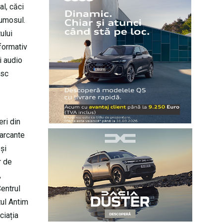
al, căci
rumosul.
ului
nformativ
i audio
esc
eri din
marcante
și
r de
,
Centrul
tul Antim
ciația