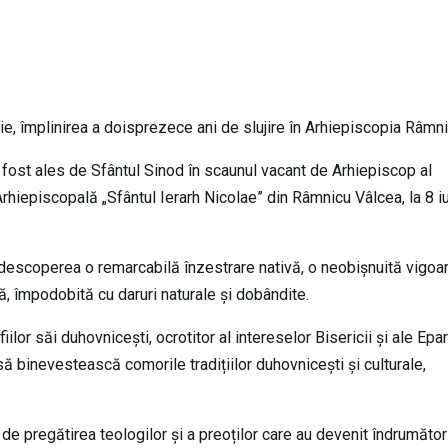
ie, împlinirea a doisprezece ani de slujire în Arhiepiscopia Râmni
a fost ales de Sfântul Sinod în scaunul vacant de Arhiepiscop al
rhiepiscopală „Sfântul Ierarh Nicolae” din Râmnicu Vâlcea, la 8 i
se descoperea o remarcabilă înzestrare nativă, o neobișnuită vigoa
ă, împodobită cu daruri naturale și dobândite.
ilor săi duhovnicești, ocrotitor al intereselor Bisericii și ale Epar
 să binevestească comorile tradițiilor duhovnicești și culturale,
d, de pregătirea teologilor și a preoților care au devenit îndrumător