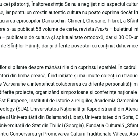
 cei păstoriți, Înaltpreasfinția Sa nu a neglijat nici aspectul cultur
ice, iar pentru un creștin autentic cultura nu poate exprima decât f
lucrarea episcopilor Damaschin, Climent, Chesarie, Filaret, a Sfânt
a care s-au publicat 58 volume de carte, revista
Praxis
– buletinul i
a
– publicație de cultură și spiritualitate ortodoxă, dar și 30 CD-ur
le Sfinților Părinți, dar și diferite povestiri cu conținut duhovnic
lor și pliante despre mănăstirile din cuprinsul eparhiei. În cadrul
ori din limba greacă, fiind inițiate și mai multe colecții cu traduc
inte Varsanufie a intensificat colaborarea cu diferite personalități 
n diferite proiecte, organizând simpozioane și conferințe naționale 
st Europene, Institutul de istorie a religiilor, Academia Oamenilo
ology (SUA), Universitatea Națională și Kapodistriană din Atena
e al Universității din Balamand (Liban), Universitatea din Sofia, 
niversității de Stat din Tbilisi (Georgia), Fundația Culturală „Sfân
entru Conservarea și Promovarea Culturii Tradiționale Vâlcea, Aso