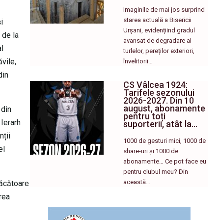
Imaginile de mai jos surprind
starea actuală a Bisericii
i
Urșani, evidențiind gradul
 de la
avansat de degradare al
al
turlelor, pereților exteriori,
vile,
învelitorii…
din
CS Vâlcea 1924:
Tarifele sezonului
2026-2027. Din 10
august, abonamente
 din
pentru toți
 Ierarh
suporterii, atât la…
ții
1000 de gesturi mici, 1000 de
el
share-uri și 1000 de
abonamente… Ce pot face eu
pentru clubul meu? Din
această…
făcătoare
rea