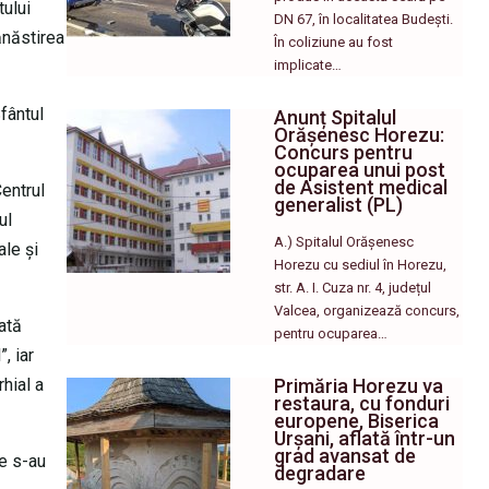
tului
DN 67, în localitatea Budești.
ănăstirea
În coliziune au fost
implicate…
fântul
Anunț Spitalul
Orășenesc Horezu:
Concurs pentru
ocuparea unui post
de Asistent medical
Centrul
generalist (PL)
ul
A.) Spitalul Orășenesc
ale și
Horezu cu sediul în Horezu,
str. A. I. Cuza nr. 4, județul
Valcea, organizează concurs,
ată
pentru ocuparea…
, iar
Primăria Horezu va
rhial a
restaura, cu fonduri
europene, Biserica
Urșani, aflată într-un
grad avansat de
de s-au
degradare