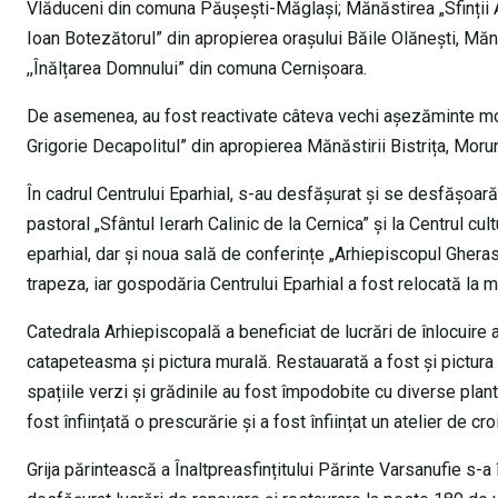
Vlăduceni din comuna Păușești-Măglași; Mănăstirea „Sfinții Ar
Ioan Botezătorul” din apropierea orașului Băile Olănești, Măn
,,Înălțarea Domnului” din comuna Cernișoara.
De asemenea, au fost reactivate câteva vechi așezăminte mona
Grigorie Decapolitul” din apropierea Mănăstirii Bistrița, Moru
În cadrul Centrului Eparhial, s-au desfășurat și se desfășoară 
pastoral „Sfântul Ierarh Calinic de la Cernica” și la Centrul cu
eparhial, dar și noua sală de conferințe „Arhiepiscopul Gher
trapeza, iar gospodăria Centrului Eparhial a fost relocată la m
Catedrala Arhiepiscopală a beneficiat de lucrări de înlocuire
catapeteasma și pictura murală. Restauarată a fost și pictura 
spațiile verzi și grădinile au fost împodobite cu diverse plante,
fost înființată o prescurărie și a fost înființat un atelier de c
Grija părintească a Înaltpreasfințitului Părinte Varsanufie s-a 