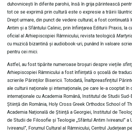
duhovnicești în diferite parohii, însă în grija părintească pentru
tot ce se exprimă prin cultură este o expresie a trăirii lăuntr
Drept urmare, din punct de vedere cultural, a fost continuată 
Antim și a Sfântului Calinic, prin înființarea Editurii Praxis, l
oficial al Arhiepiscopiei Râmnicului, revista teologică
Martyri
cu muzică bizantină și audiobook-uri, punând în valoare scrieri
pentru cei mici.
Astfel, au fost tipărite numeroase broșuri despre viețile sfinți
Arhiepiscopiei Râmnicului a fost înființată o școală de traducăt
scrierile Părinților Bisericii. Totodată, Înaltpreasfințitul Păr
ale culturii naționale și internaționale, pe care le-a cooptat î
internaționale cu Academia Română, Institutul de Studii Sud-E
Știință din România, Holy Cross Greek Orthodox School of The
Academia Națională de Știință a Georgiei, Institutul de Teologi
de Studii de Filosofie și Teologie „Sfântul Antim Ivireanul” a U
Ivireanul”, Forumul Cultural al Râmnicului, Centrul Județean p