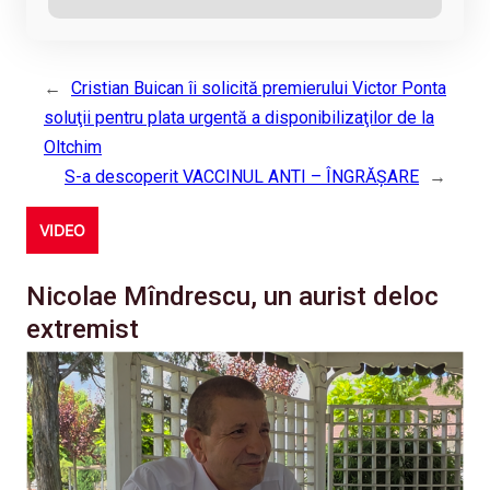
←
Cristian Buican îi solicită premierului Victor Ponta
soluţii pentru plata urgentă a disponibilizaţilor de la
Oltchim
S-a descoperit VACCINUL ANTI – ÎNGRĂŞARE
→
VIDEO
Nicolae Mîndrescu, un aurist deloc
extremist