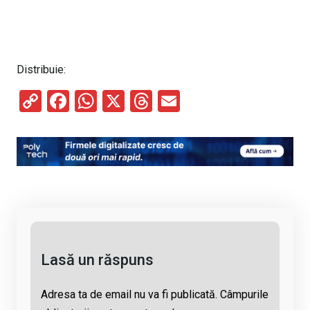
Distribuie:
C
F
W
X
T
E
o
a
h
hr
m
py
ce
at
e
ail
Li
b
s
a
n
o
A
d
k
o
p
s
k
p
Lasă un răspuns
Adresa ta de email nu va fi publicată.
Câmpurile