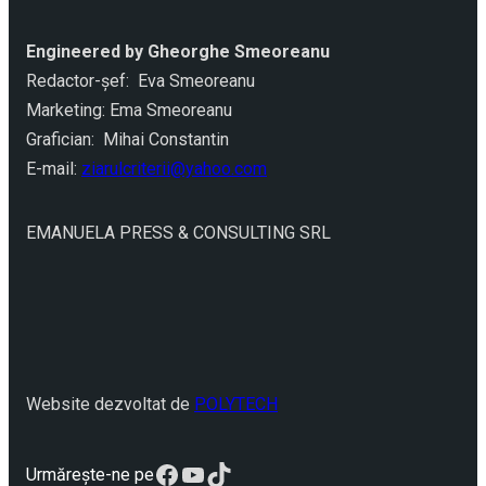
Engineered by Gheorghe Smeoreanu
Redactor-şef: Eva Smeoreanu
Marketing: Ema Smeoreanu
Grafician: Mihai Constantin
E-mail:
ziarulcriterii@yahoo.com
EMANUELA PRESS & CONSULTING SRL
Website dezvoltat de
POLYTECH
Facebook
YouTube
TikTok
Urmărește-ne pe