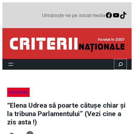
Faceboo
YouTu
TikT
Urmărește-ne pe social media
Search
NAȚIONAL
“Elena Udrea să poarte cătuşe chiar şi
la tribuna Parlamentului” (Vezi cine a
zis asta !)