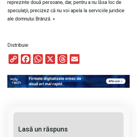
reprezinte două persoane, dar, pentru a nu lăsa loc de
speculaţii, precizez că nu voi apela la serviciile juridice
ale domnului Brânză. »
Distribuie:
C
F
W
X
T
E
o
a
h
hr
m
py
ce
at
e
ail
Li
b
s
a
n
o
A
d
k
o
p
s
k
p
Lasă un răspuns