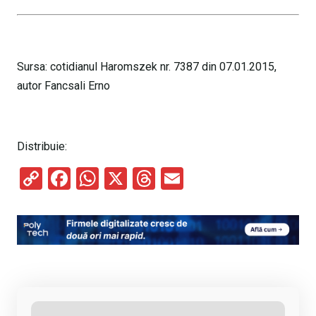
Sursa: cotidianul Haromszek nr. 7387 din 07.01.2015,
autor Fancsali Erno
Distribuie:
C
F
W
X
T
E
o
a
h
hr
m
py
ce
at
e
ail
Li
b
s
a
n
o
A
d
k
o
p
s
k
p