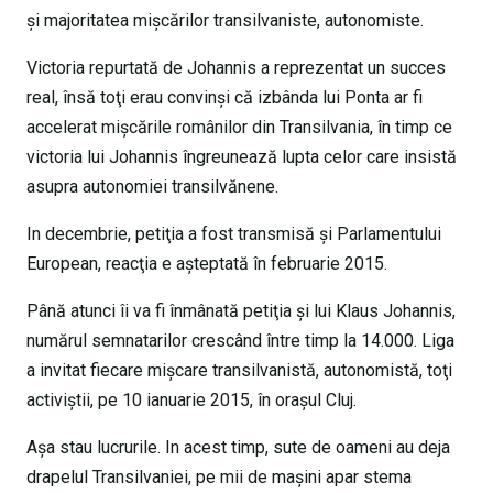
şi majoritatea mişcărilor transilvaniste, autonomiste.
Victoria repurtată de Johannis a reprezentat un succes
real, însă toţi erau convinşi că izbânda lui Ponta ar fi
accelerat mişcările românilor din Transilvania, în timp ce
victoria lui Johannis îngreunează lupta celor care insistă
asupra autonomiei transilvănene.
In decembrie, petiţia a fost transmisă şi Parlamentului
European, reacţia e aşteptată în februarie 2015.
Până atunci îi va fi înmânată petiţia şi lui Klaus Johannis,
numărul semnatarilor crescând între timp la 14.000. Liga
a invitat fiecare mişcare transilvanistă, autonomistă, toţi
activiştii, pe 10 ianuarie 2015, în oraşul Cluj.
Aşa stau lucrurile. In acest timp, sute de oameni au deja
drapelul Transilvaniei, pe mii de maşini apar stema