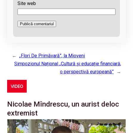
Site web
←
„Flori De Primăvară”, la Mioveni
Simpozionul Național „Cultură și educație financiară,
o perspectivă europeană”
→
VIDEO
Nicolae Mîndrescu, un aurist deloc
extremist