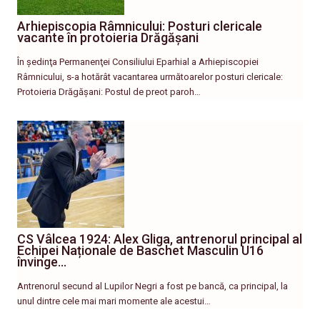
Arhiepiscopia Râmnicului: Posturi clericale
vacante în protoieria Drăgășani
În şedinţa Permanenţei Consiliului Eparhial a Arhiepiscopiei
Râmnicului, s-a hotărât vacantarea următoarelor posturi clericale:
Protoieria Drăgășani: Postul de preot paroh…
CS Vâlcea 1924: Alex Gliga, antrenorul principal al
Echipei Naționale de Baschet Masculin U16
învinge…
Antrenorul secund al Lupilor Negri a fost pe bancă, ca principal, la
unul dintre cele mai mari momente ale acestui…