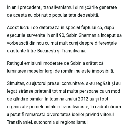
În anii precedenţi, transilvanismul şi mişcările generate
de acesta au obţinut o popularitate deosebită.
Acest lucru i se datorează în special faptului că, după
eşecurile survenite în anii 90, Sabin Gherman a început să
vorbească din nou cu mai mult curaj despre diferenţele
existente între Bucureşti şi Transilvania.
Ratingul emisiunii moderate de Sabin a arătat că
luminarea maselor largi de români nu este imposibilă.
Simultan, cu ajutorul presei comunitare, s-au regăsit şi au
legat strânse prietenii tot mai multe persoane cu un mod
de gândire similar. In toamna anului 2012 au şi fost
organizate primele întâlniri transilvaniste, în cadrul cărora
a putut fi remarcată diversitatea ideilor privind viitorul
Transilvaniei, autonomia şi regionalismul.