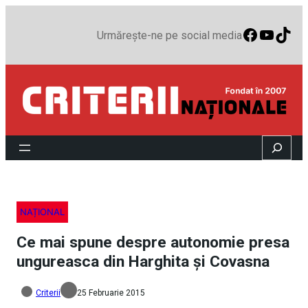
Faceboo
YouTu
TikT
Urmărește-ne pe social media
Search
NAȚIONAL
Ce mai spune despre autonomie presa
ungureasca din Harghita şi Covasna
Criterii
25 Februarie 2015