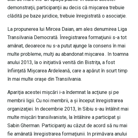
demonstraţii, participanţii au decis că mişcarea trebuie
clădită pe baze juridice, trebuie înregistrată o asociaţie.
La propunerea lui Mircea Daian, am ales denumirea Liga
Transilvania Democrată. Înregistrarea formaţiunii s-a tot
amânat, deoarece nu s-a putut ajunge la consens în mai
multe probleme, mulţi au abandonat mişcarea . In toamna
anului 2013, la o iniţiativă venită din Bistriţa, a fost
înfiinţată Mişcarea Ardeleană, care a apărut în scurt timp
în mai multe oraşe din Transilvania.
Apariţia acestei mişcări i-a îndemnat la acţiune şi pe
membrii ligii. Cu noi membrii, a şi început înregistrarea
organizaţiei. In decembrie 2013, în Sibiu s-au întâlnit mai
multe mişcări transilvaniste, la întâlnire a participat şi
Sabin Gherman. Participanţi au căzut de acord să nu mai
fie amânată înregistrarea formaţiunii. In primăvara anului