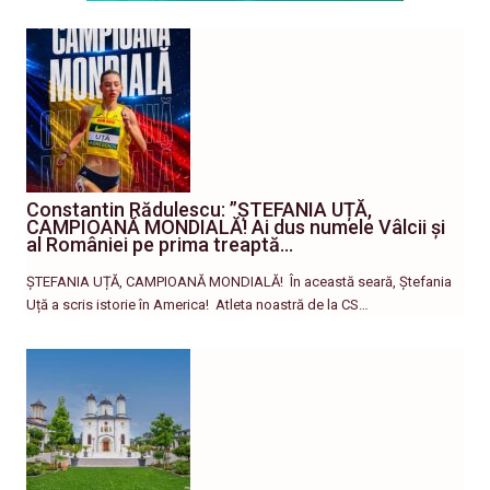
Constantin Rădulescu: ”ȘTEFANIA UȚĂ,
CAMPIOANĂ MONDIALĂ! Ai dus numele Vâlcii și
al României pe prima treaptă…
ȘTEFANIA UȚĂ, CAMPIOANĂ MONDIALĂ! ​În această seară, Ștefania
Uță a scris istorie în America! ​ Atleta noastră de la CS…