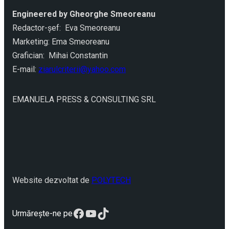
Engineered by Gheorghe Smeoreanu
Redactor-şef: Eva Smeoreanu
Marketing: Ema Smeoreanu
Grafician: Mihai Constantin
E-mail:
ziarulcriterii@yahoo.com
EMANUELA PRESS & CONSULTING SRL
Website dezvoltat de
POLYTECH
Facebook
YouTube
TikTok
Urmărește-ne pe