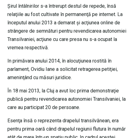
Şirul întâlnirilor s-a întrerupt destul de repede, însă
relaţiile au fost cultivate în permanenţă pe internet. La
începutul anului 2013 a demarat şi acţiunea online de
strângere de semnături pentru revendicarea autonomiei
Transilvaniei, acţiune cu care presa nu s-a ocupat la
vremea respectivă.
In primăvara anului 2014, în alocuţiunea rostită în
parlament, Ovidiu Iane a solicitat retragerea petiţiei,
ameninţând cu măsuri juridice.
În 18 mai 2013, la Cluj a avut loc prima demonstraţie
publică pentru revendicarea autonomiei Transilvaniei, la
care au participat 20 de persoane.
Esenţa însă o reprezenta drapelul transilvănean, era
pentru prima oară când drapelul regiunii flutura în număr
atât de mare într-un spaţiu public. In cadrul acestei