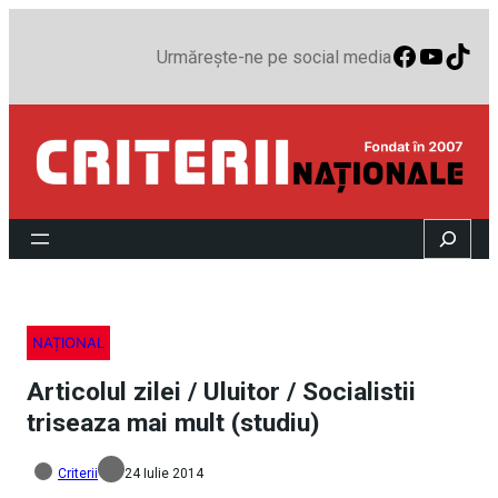
Faceboo
YouTu
TikT
Urmărește-ne pe social media
Search
NAȚIONAL
Articolul zilei / Uluitor / Socialistii
triseaza mai mult (studiu)
Criterii
24 Iulie 2014