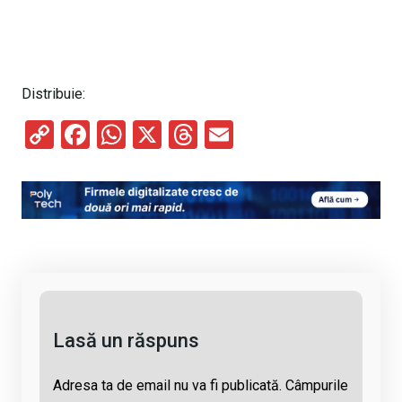
Distribuie:
C
F
W
X
T
E
o
a
h
hr
m
py
ce
at
e
ail
Li
b
s
a
n
o
A
d
k
o
p
s
k
p
Lasă un răspuns
Adresa ta de email nu va fi publicată.
Câmpurile