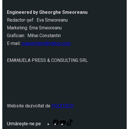
Engineered by Gheorghe Smeoreanu
Redactor-şef: Eva Smeoreanu
Marketing: Ema Smeoreanu
Grafician: Mihai Constantin
E-mail:
ziarulcriterii@yahoo.com
EMANUELA PRESS & CONSULTING SRL
Website dezvoltat de
POLYTECH
Facebook
YouTube
TikTok
Urmărește-ne pe