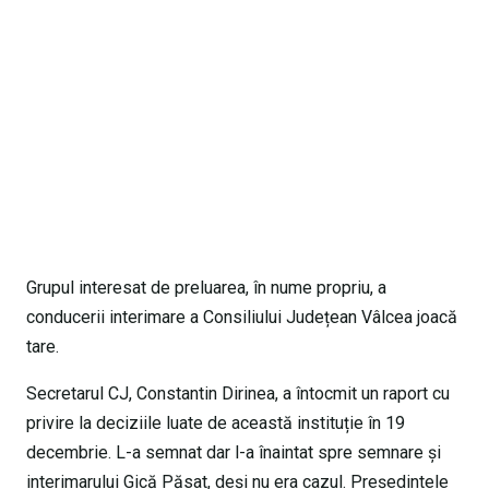
Grupul interesat de preluarea, în nume propriu, a
conducerii interimare a Consiliului Județean Vâlcea joacă
tare.
Secretarul CJ, Constantin Dirinea, a întocmit un raport cu
privire la deciziile luate de această instituție în 19
decembrie. L-a semnat dar l-a înaintat spre semnare și
interimarului Gică Păsat, deși nu era cazul. Președintele