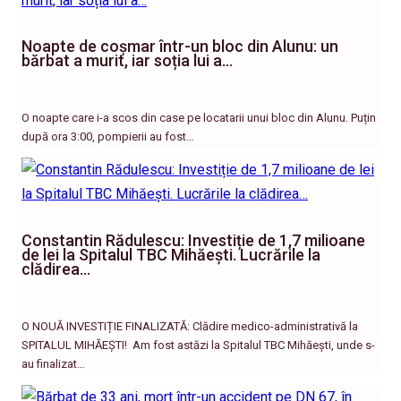
Noapte de coșmar într-un bloc din Alunu: un
bărbat a murit, iar soția lui a…
O noapte care i-a scos din case pe locatarii unui bloc din Alunu. Puțin
după ora 3:00, pompierii au fost…
Constantin Rădulescu: Investiție de 1,7 milioane
de lei la Spitalul TBC Mihăești. Lucrările la
clădirea…
O NOUĂ INVESTIȚIE FINALIZATĂ: Clădire medico-administrativă la
SPITALUL MIHĂEȘTI! ​ Am fost astăzi la Spitalul TBC Mihăești, unde s-
au finalizat…