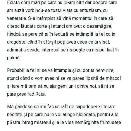
Există cărţi mari pe care nu le-am citit dar despre care
am auzit vorbindu-se toată viaţa cu entuziasm, cu
veneraţie. S-a întâmplat să vină momentul în care să
citesc lăudata carte şi atunci am avut o dezamăgire,
fiindcă se pare că şi în lectură se întâmplă la fel ca în
dragoste, când în sfârşit poţi avea ceea ce ai visat,
admiraţia scade, interesul se risipeşte ca nisipul luat în
palmă.
Probabil la fel ni se va întâmpla şi cu dorita nemurire,
atunci când o vom avea ni se va părea lipsită de miracol
şi tare mă tem să nu ajungem, unii dintre noi, să ni se
pare prea fad Raiul.
Mă gândesc să îmi fac un raft de capodopere literare
necitite şi pe care nu le voi atinge niciodată, pentru a le
păstra întreg misterul şi a le visa nemărginita frumuseţe.