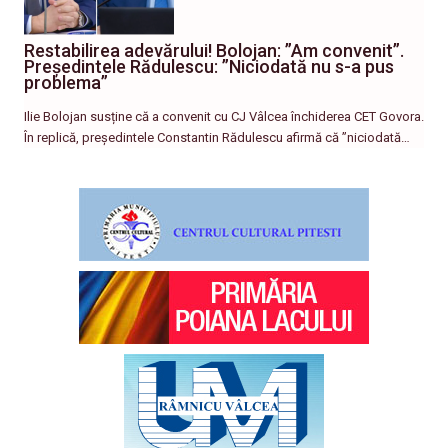
Restabilirea adevărului! Bolojan: ”Am convenit”.
Președintele Rădulescu: ”Niciodată nu s-a pus
problema”
Ilie Bolojan susține că a convenit cu CJ Vâlcea închiderea CET Govora.
În replică, președintele Constantin Rădulescu afirmă că ”niciodată…