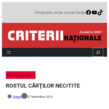
Faceboo
YouTu
TikT
Urmărește-ne pe social media
Search
BLOGU’ LU’ SMEO
ROSTUL CĂRŢILOR NECITITE
Criterii
27 Noiembrie 2010