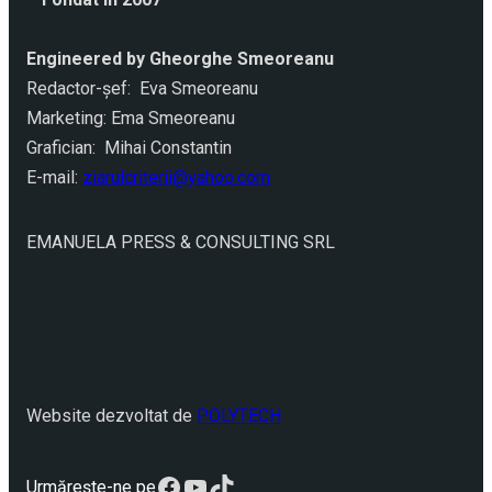
Engineered by Gheorghe Smeoreanu
Redactor-şef: Eva Smeoreanu
Marketing: Ema Smeoreanu
Grafician: Mihai Constantin
E-mail:
ziarulcriterii@yahoo.com
EMANUELA PRESS & CONSULTING SRL
Website dezvoltat de
POLYTECH
Facebook
YouTube
TikTok
Urmărește-ne pe