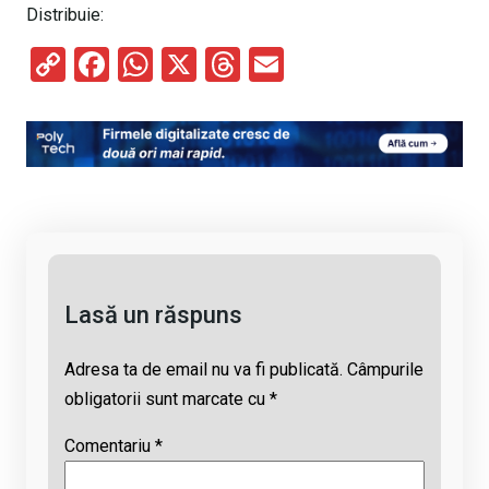
Distribuie:
C
F
W
X
T
E
o
a
h
hr
m
py
ce
at
e
ail
Li
b
s
a
n
o
A
d
k
o
p
s
k
p
Lasă un răspuns
Adresa ta de email nu va fi publicată.
Câmpurile
obligatorii sunt marcate cu
*
Comentariu
*