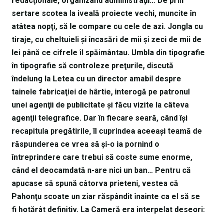
redacţionale, organizând administraţii… De prin
sertare scotea la iveală proiecte vechi, muncite în
atâtea nopţi, să le compare cu cele de azi. Jongla cu
tiraje, cu cheltuieli şi încasări de mii şi zeci de mii de
lei până ce cifrele îl spăimântau. Umbla din tipografie
în tipografie să controleze preţurile, discută
îndelung la Letea cu un director amabil despre
tainele fabricaţiei de hârtie, interogă pe patronul
unei agenţii de publicitate şi făcu vizite la câteva
agenţii telegrafice. Dar în fiecare seară, când îşi
recapitula pregătirile, îl cuprindea aceeaşi teamă de
răspunderea ce vrea să şi-o ia pornind o
întreprindere care trebui să coste sume enorme,
când el deocamdată n-are nici un ban… Pentru că
apucase să spună câtorva prieteni, vestea că
Pahonţu scoate un ziar răspândit înainte ca el să se
fi hotărât definitiv. La Cameră era interpelat deseori: