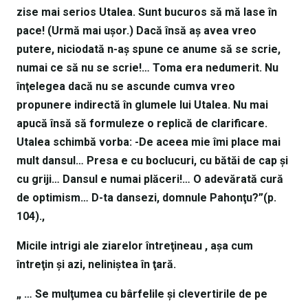
zise mai serios Utalea. Sunt bucuros să mă lase în
pace! (Urmă mai uşor.) Dacă însă aş avea vreo
putere, niciodată n-aş spune ce anume să se scrie,
numai ce să nu se scrie!… Toma era nedumerit. Nu
înţelegea dacă nu se ascunde cumva vreo
propunere indirectă în glumele lui Utalea. Nu mai
apucă însă să formuleze o replică de clarificare.
Utalea schimbă vorba: -De aceea mie îmi place mai
mult dansul… Presa e cu boclucuri, cu bătăi de cap şi
cu griji… Dansul e numai plăceri!… O adevărată cură
de optimism… D-ta dansezi, domnule Pahonţu?”(p.
104).
,
Micile intrigi ale ziarelor întreţineau , aşa cum
întreţin şi azi, neliniştea în ţară.
„ … Se mulţumea cu bârfelile şi clevertirile de pe