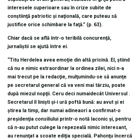
interesele superioare sau în crize subite de
conştiinţă patriotic şi naţională, care puteau să
justifice orice schimbare la faţă.” (p. 63).
Chiar dacă se află într-o teribilă concurenţă,
jurnaliştii se ajută între ei.
“Titu Herdelea avea emoţie din altă pricină. El, ştiind
că nu e nimic extraordinar la ordinea zilei, nici n-a
mai trecut pe la redacţie, mulţumindu-se să anunţe
pe secretarul general că va veni mai târziu, poate
după miezul nopţii. Ceru deci numaidecât Universul .
Secretarul îl linişti şi-i ură poftă bună: au avut şi ei
ştirea la timp, dar numai adineaori a confirmat-o
preşidenţia consiliului printr-o notă laconic şi, pentru
că n-au putut culege la repezeală nimic interesant,
au renunţat a scoate ediţia specială. Pahonţu încercă