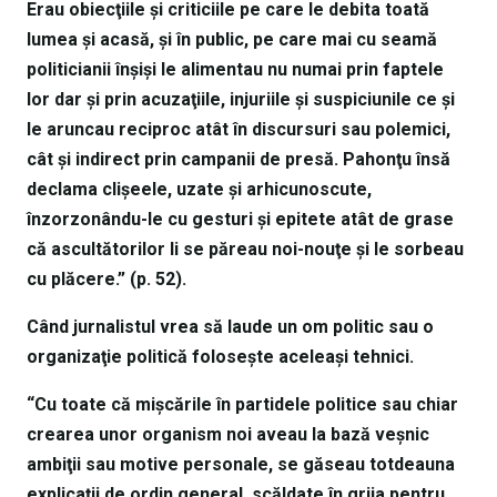
Erau obiecţiile şi criticiile pe care le debita toată
lumea şi acasă, şi în public, pe care mai cu seamă
politicianii înşişi le alimentau nu numai prin faptele
lor dar şi prin acuzaţiile, injuriile şi suspiciunile ce şi
le aruncau reciproc atât în discursuri sau polemici,
cât şi indirect prin campanii de presă. Pahonţu însă
declama clişeele, uzate şi arhicunoscute,
înzorzonându-le cu gesturi şi epitete atât de grase
că ascultătorilor li se păreau noi-nouţe şi le sorbeau
cu plăcere.” (p. 52).
Când jurnalistul vrea să laude un om politic sau o
organizaţie politică foloseşte aceleaşi tehnici.
“Cu toate că mişcările în partidele politice sau chiar
crearea unor organism noi aveau la bază veşnic
ambiţii sau motive personale, se găseau totdeauna
explicaţii de ordin general, scăldate în grija pentru