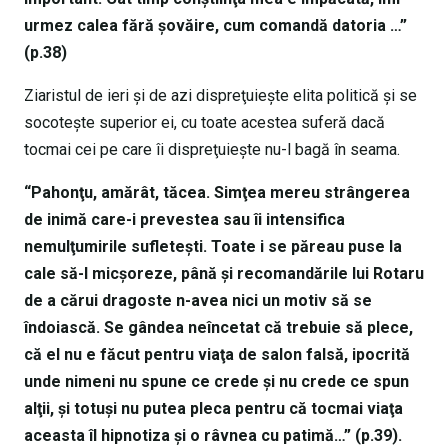
urmez calea fără şovăire, cum comandă datoria …”
(p.38)
Ziaristul de ieri şi de azi dispreţuieşte elita politică şi se
socoteşte superior ei, cu toate acestea suferă dacă
tocmai cei pe care îi dispreţuieşte nu-l bagă în seama.
“Pahonţu, amărât, tăcea. Simţea mereu strângerea
de inimă care-i prevestea sau îi intensifica
nemulţumirile sufleteşti. Toate i se păreau puse la
cale să-l micşoreze, până şi recomandările lui Rotaru
de a cărui dragoste n-avea nici un motiv să se
îndoiască. Se gândea neîncetat că trebuie să plece,
că el nu e făcut pentru viaţa de salon falsă, ipocrită
unde nimeni nu spune ce crede şi nu crede ce spun
alţii, şi totuşi nu putea pleca pentru că tocmai viaţa
aceasta îl hipnotiza şi o râvnea cu patimă…” (p.39).