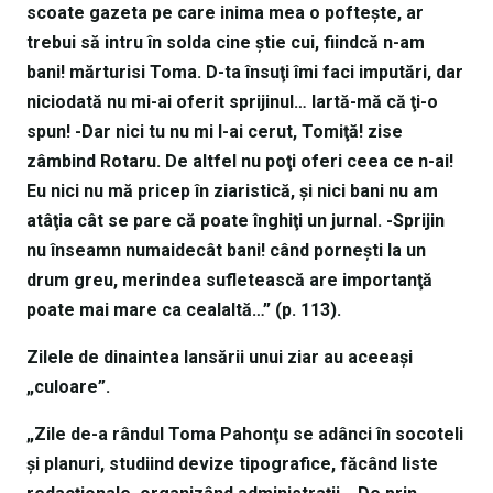
scoate gazeta pe care inima mea o pofteşte, ar
trebui să intru în solda cine ştie cui, fiindcă n-am
bani! mărturisi Toma. D-ta însuţi îmi faci imputări, dar
niciodată nu mi-ai oferit sprijinul… Iartă-mă că ţi-o
spun! -Dar nici tu nu mi l-ai cerut, Tomiţă! zise
zâmbind Rotaru. De altfel nu poţi oferi ceea ce n-ai!
Eu nici nu mă pricep în ziaristică, şi nici bani nu am
atâţia cât se pare că poate înghiţi un jurnal. -Sprijin
nu înseamn numaidecât bani! când porneşti la un
drum greu, merindea sufletească are importanţă
poate mai mare ca cealaltă…” (p. 113).
Zilele de dinaintea lansării unui ziar au aceeaşi
„culoare”.
„Zile de-a rândul Toma Pahonţu se adânci în socoteli
şi planuri, studiind devize tipografice, făcând liste