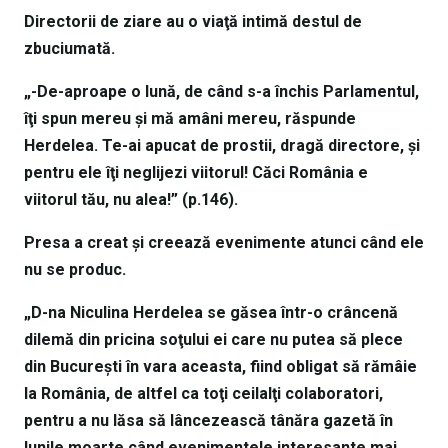
Directorii de ziare au o viaţă intimă destul de
zbuciumată.
„-De-aproape o lună, de când s-a închis Parlamentul,
îţi spun mereu şi mă amâni mereu, răspunde
Herdelea. Te-ai apucat de prostii, dragă directore, şi
pentru ele îţi neglijezi viitorul! Căci România e
viitorul tău, nu alea!” (p.146).
Presa a creat şi creează evenimente atunci când ele
nu se produc.
„D-na Niculina Herdelea se găsea într-o crâncenă
dilemă din pricina soţului ei care nu putea să plece
din Bucureşti în vara aceasta, fiind obligat să rămâie
la România, de altfel ca toţi ceilalţi colaboratori,
pentru a nu lăsa să lâncezească tânăra gazetă în
lunile moarte când evenimentele interesante mai