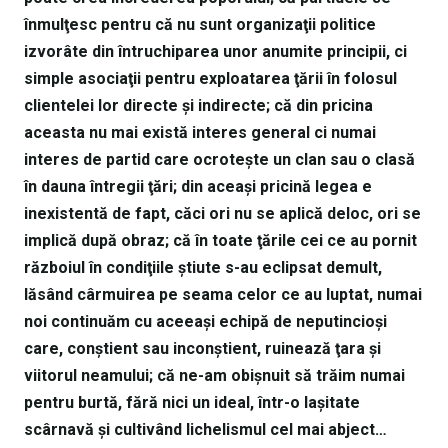
înmulţesc pentru că nu sunt organizaţii politice
izvorâte din întruchiparea unor anumite principii, ci
simple asociaţii pentru exploatarea ţării în folosul
clientelei lor directe şi indirecte; că din pricina
aceasta nu mai există interes general ci numai
interes de partid care ocroteşte un clan sau o clasă
în dauna întregii ţări; din aceaşi pricină legea e
inexistentă de fapt, căci ori nu se aplică deloc, ori se
implică după obraz; că în toate ţările cei ce au pornit
războiul în condiţiile ştiute s-au eclipsat demult,
lăsând cârmuirea pe seama celor ce au luptat, numai
noi continuăm cu aceeaşi echipă de neputincioşi
care, conştient sau inconştient, ruinează ţara şi
viitorul neamului; că ne-am obişnuit să trăim numai
pentru burtă, fără nici un ideal, într-o laşitate
scârnavă şi cultivând lichelismul cel mai abject…