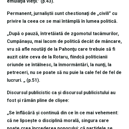
emulaţia vieţii.” (p.43).
Permanent, jurnaliştii sunt chestionaţi de „civili” cu
privire la ceea ce se mai întâmplă în lumea politică.
„După o pauză, întretăiată de zgomotul tacâmurilor,
Cumpănaşu, mai lacom de politică decât de mâncare,
vru să afle noutăţi de la Pahonţu care trebuie să fi
auzit câte ceva de la Rotaru, fiindcă politicianii
oriunde se întâlnesc, la înmormântări, la nunţi, la
petreceri, nu se poate să nu puie la cale fel de fel de
lucruri. „ (p.51).
Discursul publicistic ca şi discursul publicistului au
fost şi rămân pline de clişee:
„Se înflăcără şi continuă din ce în ce mai vehement:
că ne lipseşte o disciplină morală, singura care
poate crea încrederea poporului; că partidele se