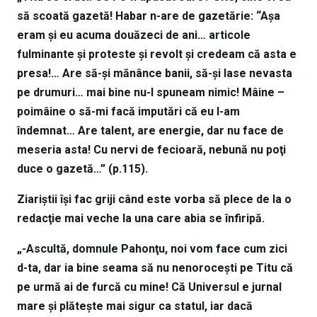
să scoată gazetă! Habar n-are de gazetărie: “Aşa
eram şi eu acuma douăzeci de ani… articole
fulminante şi proteste şi revolt şi credeam că asta e
presa!… Are să-şi mănânce banii, să-şi lase nevasta
pe drumuri… mai bine nu-I spuneam nimic! Mâine –
poimâine o să-mi facă imputări că eu l-am
îndemnat… Are talent, are energie, dar nu face de
meseria asta! Cu nervi de fecioară, nebună nu poţi
duce o gazetă…” (p.115).
Ziariştii îşi fac griji când este vorba să plece de la o
redacţie mai veche la una care abia se înfiripă.
„-Ascultă, domnule Pahonţu, noi vom face cum zici
d-ta, dar ia bine seama să nu nenoroceşti pe Titu că
pe urmă ai de furcă cu mine! Că Universul e jurnal
mare şi plăteşte mai sigur ca statul, iar dacă