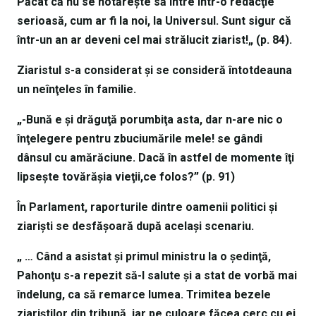
Păcat că nu se hotăreşte să intre într-o redacţie
serioasă, cum ar fi la noi, la Universul. Sunt sigur că
într-un an ar deveni cel mai strălucit ziarist!„ (p. 84).
Ziaristul s-a considerat şi se consideră întotdeauna
un neînţeles în familie.
„-Bună e şi drăguţă porumbiţa asta, dar n-are nic o
înţelegere pentru zbuciumările mele! se gândi
dânsul cu amărăciune. Dacă în astfel de momente îţi
lipseşte tovărăşia vieţii,ce folos?” (p. 91)
În Parlament, raporturile dintre oamenii politici şi
ziarişti se desfăşoară după acelaşi scenariu.
„ … Când a asistat şi primul ministru la o şedinţă,
Pahonţu s-a repezit să-l salute şi a stat de vorbă mai
îndelung, ca să remarce lumea. Trimitea bezele
ziariştilor din tribună, iar pe culoare făcea cerc cu ei