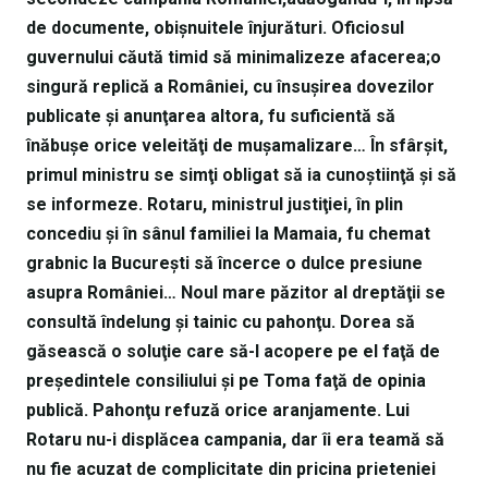
de documente, obişnuitele înjurături. Oficiosul
guvernului căută timid să minimalizeze afacerea;o
singură replică a României, cu însuşirea dovezilor
publicate şi anunţarea altora, fu suficientă să
înăbuşe orice veleităţi de muşamalizare… În sfârşit,
primul ministru se simţi obligat să ia cunoştiinţă şi să
se informeze. Rotaru, ministrul justiţiei, în plin
concediu şi în sânul familiei la Mamaia, fu chemat
grabnic la Bucureşti să încerce o dulce presiune
asupra României… Noul mare păzitor al dreptăţii se
consultă îndelung şi tainic cu pahonţu. Dorea să
găsească o soluţie care să-l acopere pe el faţă de
preşedintele consiliului şi pe Toma faţă de opinia
publică. Pahonţu refuză orice aranjamente. Lui
Rotaru nu-i displăcea campania, dar îi era teamă să
nu fie acuzat de complicitate din pricina prieteniei