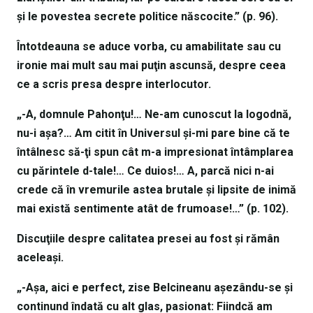
şi le povestea secrete politice născocite.” (p. 96).
Întotdeauna se aduce vorba, cu amabilitate sau cu
ironie mai mult sau mai puţin ascunsă, despre ceea
ce a scris presa despre interlocutor.
„-A, domnule Pahonţu!… Ne-am cunoscut la logodnă,
nu-i aşa?… Am citit în Universul şi-mi pare bine că te
întâlnesc să-ţi spun cât m-a impresionat întâmplarea
cu părintele d-tale!… Ce duios!… A, parcă nici n-ai
crede că în vremurile astea brutale şi lipsite de inimă
mai există sentimente atât de frumoase!…” (p. 102).
Discuţiile despre calitatea presei au fost şi rămân
aceleaşi.
„-Aşa, aici e perfect, zise Belcineanu aşezându-se şi
continund îndată cu alt glas, pasionat: Fiindcă am