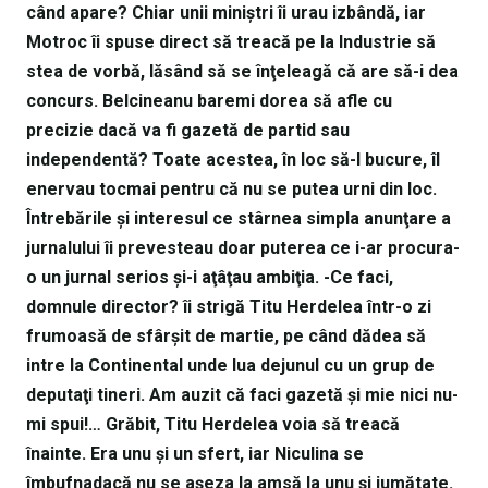
când apare? Chiar unii miniştri îi urau izbândă, iar
Motroc îi spuse direct să treacă pe la Industrie să
stea de vorbă, lăsând să se înţeleagă că are să-i dea
concurs. Belcineanu baremi dorea să afle cu
precizie dacă va fi gazetă de partid sau
independentă? Toate acestea, în loc să-l bucure, îl
enervau tocmai pentru că nu se putea urni din loc.
Întrebările şi interesul ce stârnea simpla anunţare a
jurnalului îi prevesteau doar puterea ce i-ar procura-
o un jurnal serios şi-i aţâţau ambiţia. -Ce faci,
domnule director? îi strigă Titu Herdelea într-o zi
frumoasă de sfârşit de martie, pe când dădea să
intre la Continental unde lua dejunul cu un grup de
deputaţi tineri. Am auzit că faci gazetă şi mie nici nu-
mi spui!… Grăbit, Titu Herdelea voia să treacă
înainte. Era unu şi un sfert, iar Niculina se
îmbufnadacă nu se aşeza la amsă la unu şi jumătate.