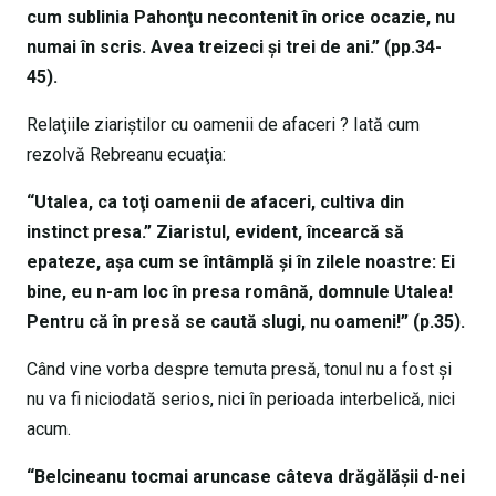
cum sublinia Pahonţu necontenit în orice ocazie, nu
numai în scris. Avea treizeci şi trei de ani.” (pp.34-
45).
Relaţiile ziariştilor cu oamenii de afaceri ? Iată cum
rezolvă Rebreanu ecuaţia:
“Utalea, ca toţi oamenii de afaceri, cultiva din
instinct presa.” Ziaristul, evident, încearcă să
epateze, aşa cum se întâmplă şi în zilele noastre: Ei
bine, eu n-am loc în presa română, domnule Utalea!
Pentru că în presă se caută slugi, nu oameni!” (p.35).
Când vine vorba despre temuta presă, tonul nu a fost şi
nu va fi niciodată serios, nici în perioada interbelică, nici
acum.
“Belcineanu tocmai aruncase câteva drăgălăşii d-nei