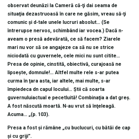
observat deunăzi la Cameră că-ţi dai seama de
situaţia dezastruoasă în care ne găsim, vreau să-ţi
comunic şi d-tale unele lucruri absolut… (Se
întrerupse nervos, schimbând iar vocea.) Dacă n-
aveam o presă adevărată, ce să facem? Ziarele
mari nu vor să se angajeze ca să nu se strice
niciodată cu guvernele, cele mici nu sunt citite…
Presa de opinie, cinstită, obiectivă, curajoasă ne
lipseşte, domnule!… Altfel multe rele s-ar putea
curma în ţara asta, iar altele, mai multe, s-ar
împiedeca dn capul locului… Ştii că soarta
guvernuluiactual e pecetluită! Combinaţia a dat greş.
A fost născută moartă. N-au vrut să înţeleagă.
Acuma… „(p. 103).
Presa a fost şi rămâne „cu buclucuri, cu bătăi de cap
şi cu griji”.