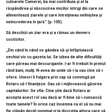
culoarele Camerei, ba mai contribuia şi el la
răspândirea şi născocirea micilor intrigi din care se
alimentează ziarele şi care întreţineau neliniştea şi
neîncrederea în ţară.” (p. 105).
Să deschizi un ziar era şi a rămas un demers
costisitor.
„Din când în când se gândea să-şi înfăptuiască
vechiul vis cu gazeta lui. Se izbea de alte dificultăţi
care păreau mai descurajante. I-ar fi trebuit în primul
rând bani, mulţi. N-avea de unde să-i ia sau cine să-i
ofere. Uneori îi fulgera prin cap să convingă pe
Rotaru să-l finanţeze. Sau să-i mijlocească găsirea
capitalurilor. Se sfia. Cine ştie dacă Rotaru ar
accepta acest rol sau dacă ar fi bine să-i cunoască
toate tainele? În orice caz însemna ca el să nu mai
fie stăpân decât nominal şi la discreţia altora care să