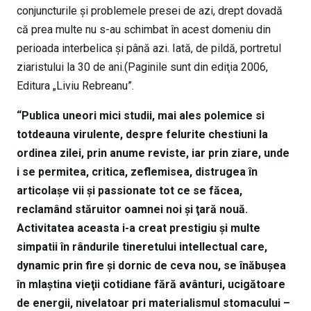
conjuncturile şi problemele presei de azi, drept dovadă
că prea multe nu s-au schimbat în acest domeniu din
perioada interbelica şi până azi. Iată, de pildă, portretul
ziaristului la 30 de ani.(Paginile sunt din ediţia 2006,
Editura „Liviu Rebreanu”.
“Publica uneori mici studii, mai ales polemice si
totdeauna virulente, despre felurite chestiuni la
ordinea zilei, prin anume reviste, iar prin ziare, unde
i se permitea, critica, zeflemisea, distrugea în
articolaşe vii şi passionate tot ce se făcea,
reclamând stăruitor oamnei noi şi ţară nouă.
Activitatea aceasta i-a creat prestigiu şi multe
simpatii în rândurile tineretului intellectual care,
dynamic prin fire şi dornic de ceva nou, se înăbuşea
în mlaştina vieţii cotidiane fără avânturi, ucigătoare
de energii, nivelatoar pri materialismul stomacului –