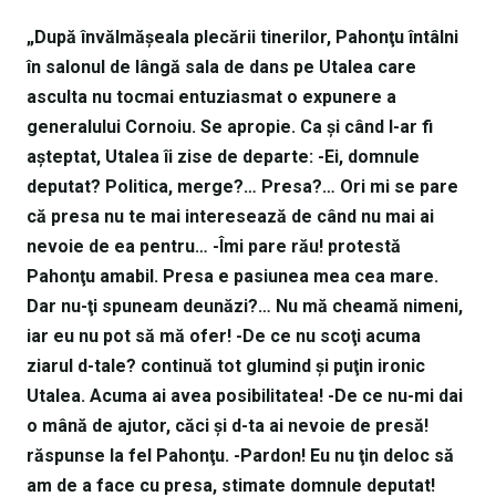
„După învălmăşeala plecării tinerilor, Pahonţu întâlni
în salonul de lângă sala de dans pe Utalea care
asculta nu tocmai entuziasmat o expunere a
generalului Cornoiu. Se apropie. Ca şi când l-ar fi
aşteptat, Utalea îi zise de departe: -Ei, domnule
deputat? Politica, merge?… Presa?… Ori mi se pare
că presa nu te mai interesează de când nu mai ai
nevoie de ea pentru… -Îmi pare rău! protestă
Pahonţu amabil. Presa e pasiunea mea cea mare.
Dar nu-ţi spuneam deunăzi?… Nu mă cheamă nimeni,
iar eu nu pot să mă ofer! -De ce nu scoţi acuma
ziarul d-tale? continuă tot glumind şi puţin ironic
Utalea. Acuma ai avea posibilitatea! -De ce nu-mi dai
o mână de ajutor, căci şi d-ta ai nevoie de presă!
răspunse la fel Pahonţu. -Pardon! Eu nu ţin deloc să
am de a face cu presa, stimate domnule deputat!