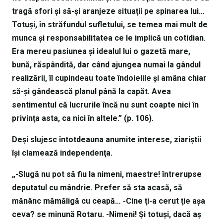
tragă sfori şi să-şi aranjeze situaţii pe spinarea lui…
Totuşi, în străfundul sufletului, se temea mai mult de
munca şi responsabilitatea ce le implică un cotidian.
Era mereu pasiunea şi idealul lui o gazetă mare,
bună, răspândită, dar când ajungea numai la gândul
realizării, îl cupindeau toate îndoielile şi amâna chiar
să-şi gândească planul până la capăt. Avea
sentimentul că lucrurile încă nu sunt coapte nici în
privinţa asta, ca nici în altele.” (p. 106).
Deşi slujesc întotdeauna anumite interese, ziariştii
îşi clamează independenţa.
„-Slugă nu pot să fiu la nimeni, maestre! întrerupse
deputatul cu mândrie. Prefer să sta acasă, să
mănânc mămăligă cu ceapă… -Cine ţi-a cerut ţie aşa
ceva? se minună Rotaru. -Nimeni! Şi totuşi, dacă aş