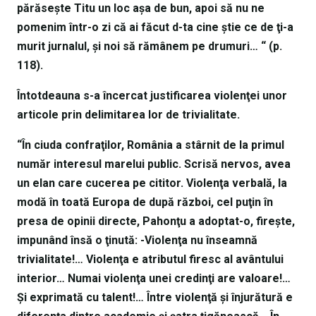
părăseşte Titu un loc aşa de bun, apoi să nu ne
pomenim într-o zi că ai făcut d-ta cine ştie ce de ţi-a
murit jurnalul, şi noi să rămânem pe drumuri… “ (p.
118).
Întotdeauna s-a încercat justificarea violenţei unor
articole prin delimitarea lor de trivialitate.
“În ciuda confraţilor, România a stârnit de la primul
număr interesul marelui public. Scrisă nervos, avea
un elan care cucerea pe cititor. Violenţa verbală, la
modă în toată Europa de după război, cel puţin în
presa de opinii directe, Pahonţu a adoptat-o, fireşte,
impunând însă o ţinută: -Violenţa nu înseamnă
trivialitate!… Violenţa e atributul firesc al avântului
interior… Numai violenţa unei credinţi are valoare!…
Şi exprimată cu talent!… Între violenţă şi înjurătură e