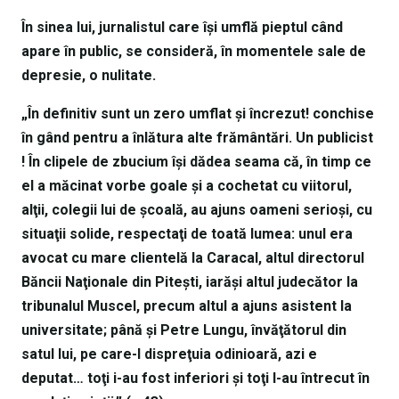
În sinea lui, jurnalistul care îşi umflă pieptul când
apare în public, se consideră, în momentele sale de
depresie, o nulitate.
„În definitiv sunt un zero umflat şi încrezut! conchise
în gând pentru a înlătura alte frământări. Un publicist
! În clipele de zbucium îşi dădea seama că, în timp ce
el a măcinat vorbe goale şi a cochetat cu viitorul,
alţii, colegii lui de şcoală, au ajuns oameni serioşi, cu
situaţii solide, respectaţi de toată lumea: unul era
avocat cu mare clientelă la Caracal, altul directorul
Băncii Naţionale din Piteşti, iarăşi altul judecător la
tribunalul Muscel, precum altul a ajuns asistent la
universitate; până şi Petre Lungu, învăţătorul din
satul lui, pe care-l dispreţuia odinioară, azi e
deputat… toţi i-au fost inferiori şi toţi l-au întrecut în