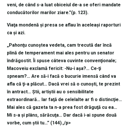
veni, de când s-a luat obiceiul de-a se oferi mandate
conducătorilor marilor ziare.”(p. 123).
Viaţa mondenă şi presa se aflau în aceleaşi raporturi
ca şi azi.
„Pahonţu cunoştea vedeta, cam trecută dar încă
plină de temperament mai ales pentru un senator
îndrăgostit. Îi spuse câteva cuvinte convenţionale;
Macoveiu exclamă fericit: -Nu-i aşa?… Ce-ţi
spneam?… Are să-i facă o bucurie imensă când va
afla că ţi-a plăcut… Dacă vrei să o cunoşti, te prezint
în antract… Ştii, artiştii au o sensibilitate
extraordinară… Iar faţă de celelalte ar fi o distincţie…
Mai ales că gazeta ta n-a prea fost drăguţă cu ea…
Mi s-a şi plâns, sărăcuţa… Dar dacă i-ai spune două
vorbe, cum ştii tu…” (144).
,/p>