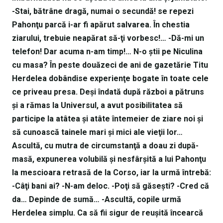
-Stai, bătrâne dragă, numai o secundă! se repezi
Pahonţu parcă i-ar fi apărut salvarea. În chestia
ziarului, trebuie neapărat să-ţi vorbesc!… -Dă-mi un
telefon! Dar acuma n-am timp!… N-o ştii pe Niculina
cu masa? În peste douăzeci de ani de gazetărie Titu
Herdelea dobândise experienţe bogate în toate cele
ce priveau presa. Deşi îndată după război a pătruns
şi a rămas la Universul, a avut posibilitatea să
participe la atâtea şi atâte întemeier de ziare noi şi
să cunoască tainele mari şi mici ale vieţii lor…
Ascultă, cu mutra de circumstanţă a doau zi după-
masă, expunerea volubilă şi nesfârşită a lui Pahonţu
la mescioara retrasă de la Corso, iar la urmă întrebă:
-Câţi bani ai? -N-am deloc. -Poţi să găseşti? -Cred că
da… Depinde de sumă… -Ascultă, copile urmă
Herdelea simplu. Ca să fii sigur de reuşită încearcă