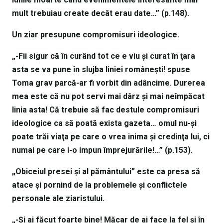
mult trebuiau create decât erau date…” (p.148).
Un ziar presupune compromisuri ideologice.
„-Fii sigur că în curând tot ce e viu şi curat în ţara
asta se va pune în slujba liniei româneşti! spuse
Toma grav parcă-ar fi vorbit din adâncime. Durerea
mea este că nu pot servi mai dârz şi mai neîmpăcat
linia asta! Că trebuie să fac destule compromisuri
ideologice ca să poată exista gazeta… omul nu-şi
poate trăi viaţa pe care o vrea inima şi credinţa lui, ci
numai pe care i-o impun împrejurările!…” (p.153).
„Obiceiul presei şi al pământului” este ca presa să
atace şi pornind de la problemele şi conflictele
personale ale ziaristului.
„-Şi ai făcut foarte bine! Măcar de ai face la fel şi în