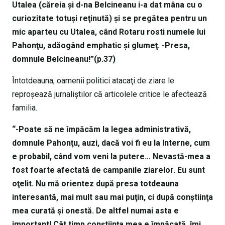
Utalea (căreia şi d-na Belcineanu i-a dat mâna cu o
curiozitate totuşi reţinută) şi se pregătea pentru un
mic aparteu cu Utalea, când Rotaru rosti numele lui
Pahonţu, adăogând emphatic şi glumeţ. -Presa,
domnule Belcineanu!”(p.37)
Întotdeauna, oamenii politici atacaţi de ziare le
reproşează jurnaliştilor că articolele critice le afectează
familia.
“-Poate să ne împăcăm la legea administrativă,
domnule Pahonţu, auzi, dacă voi fi eu la Interne, cum
e probabil, când vom veni la putere… Nevastă-mea a
fost foarte afectată de campanile ziarelor. Eu sunt
oţelit. Nu mă orientez după presa totdeauna
interesantă, mai mult sau mai puţin, ci după conştiinţa
mea curată şi onestă. De altfel numai asta e
important! Cât timp conştiinţa mea e împăcată, îmi