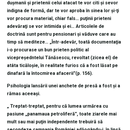
duşmanii şi prietenii celui atacat te vor citi şi sevor
indigna de formă, dar te vor aproba în sinea lor şi-ţi
vor procura material, chiar fals… puţinii prieteni
adevăraţi se vor intimida şi ei… Articolele de
doctrină sunt pentru pensionari şi văduve care au
timp să mediteze… „Într-adevăr, toată documentaţia
i-o procurase un bun prieten politic al
vicepreşedntelui Tănăsescu, revoltat (zicea el) de
atâta ticăloşie, în realitate furios că a fost lăsat pe
dinafară la întocmirea afacerii”(p. 156).
Psihologia lansării unei anchete de presă a fost şi a
rămas aceeaşi.
„ Treptat-treptat, pentru că lumea urmărea cu
pasiune „panamaua petroliferă”, toate ziarele mai
mult sau mai puţin independente trebuiră să
secondeze campania României,adăogându-i, în lipsă