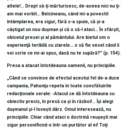
altele!… Drept să-ţi mărturisesc, de-aceea nici nu ţi-
am mai vorbit… Belcineanu, când mi-a povestit
întâmplarea, era sigur, fără s-a spuie, că şi-a
câştigat un nou duşman şi că o să-l ataci… În sfârşit,
obiceiul presei şi al pământului. Are bietul om o
experienţă teribilă cu ziarele… o să fie vesel când îi
voi scrie ce mi-ai spus, dacă nu te supără?” (p. 154).
Presa a atacat întotdeauna oamenii, nu principiile.
„Când se convinse de efectul acestui fel de-a duce
campania, Pahonţu repeta în toate consfătuirile
redacţionale serale: -Atacul se dă întotdeauna cu
obiectiv precis, în presă ca şi în război!… Îşi alegi
duşmanul şi-l loveşti dârz. Omul interesează, nu
principiile. Chiar când ataci o doctrină reuşeşti mai
sigur personificnd-o într-un purtător al ei! Toţi