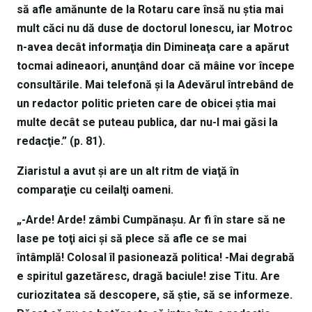
să afle amănunte de la Rotaru care însă nu ştia mai
mult căci nu dă duse de doctorul Ionescu, iar Motroc
n-avea decât informaţia din Dimineaţa care a apărut
tocmai adineaori, anunţând doar că mâine vor începe
consultările. Mai telefonă şi la Adevărul întrebând de
un redactor politic prieten care de obicei ştia mai
multe decât se puteau publica, dar nu-l mai găsi la
redacţie.” (p. 81).
Ziaristul a avut şi are un alt ritm de viaţă în
comparaţie cu ceilalţi oameni.
„-Arde! Arde! zâmbi Cumpănaşu. Ar fi în stare să ne
lase pe toţi aici şi să plece să afle ce se mai
întâmplă! Colosal îl pasionează politica! -Mai degrabă
e spiritul gazetăresc, dragă baciule! zise Titu. Are
curiozitatea să descopere, să ştie, să se informeze.