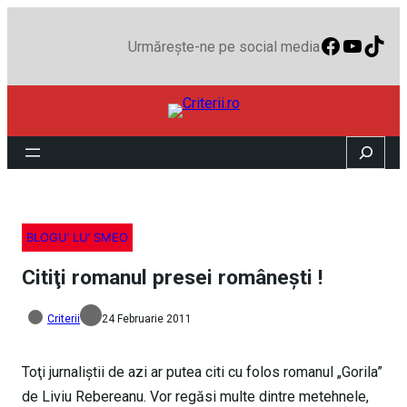
Faceboo
YouTu
TikT
Urmărește-ne pe social media
Search
BLOGU’ LU’ SMEO
Citiţi romanul presei româneşti !
Criterii
24 Februarie 2011
Toţi jurnaliştii de azi ar putea citi cu folos romanul „Gorila”
de Liviu Rebereanu. Vor regăsi multe dintre metehnele,