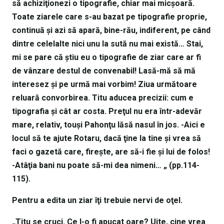
să achiziţionezi o tipografie, chiar mai micşoară.
Toate ziarele care s-au bazat pe tipografie proprie,
continuă şi azi să apară, bine-rău, indiferent, pe când
dintre celelalte nici unu la sută nu mai există… Stai,
mi se pare că ştiu eu o tipografie de ziar care ar fi
de vânzare destul de convenabil! Lasă-mă să mă
interesez şi pe urmă mai vorbim! Ziua următoare
reluară convorbirea. Titu aducea precizii: cum e
tipografia şi cât ar costa. Preţul nu era într-adevăr
mare, relativ, touşi Pahonţu lăsă nasul în jos. -Aici e
locul să te ajute Rotaru, dacă ţine la tine şi vrea să
faci o gazetă care, fireşte, are să-i fie şi lui de folos!
-Atâţia bani nu poate să-mi dea nimeni… „ (pp.114-
115).
Pentru a edita un ziar îţi trebuie nervi de oţel.
„Titu se cruci. Ce l-o fi apucat oare? Uite, cine vrea