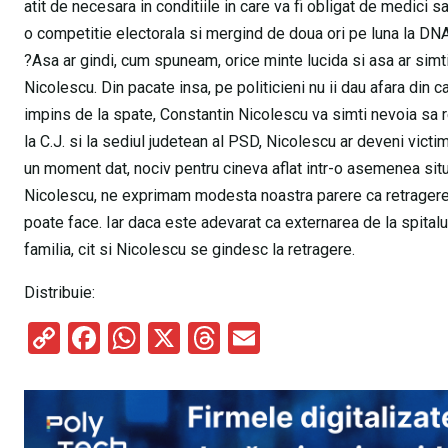
atit de necesara in conditiile in care va fi obligat de medici s
o competitie electorala si mergind de doua ori pe luna la DNA, 
?Asa ar gindi, cum spuneam, orice minte lucida si asa ar simt
Nicolescu. Din pacate insa, pe politicieni nu ii dau afara din ca
impins de la spate, Constantin Nicolescu va simti nevoia sa re
la C.J. si la sediul judetean al PSD, Nicolescu ar deveni victima 
un moment dat, nociv pentru cineva aflat intr-o asemenea situa
Nicolescu, ne exprimam modesta noastra parere ca retragerea 
poate face. Iar daca este adevarat ca externarea de la spitalul 
familia, cit si Nicolescu se gindesc la retragere.
Distribuie:
C
F
W
X
T
E
o
a
h
hr
m
py
ce
at
e
ail
Li
b
s
a