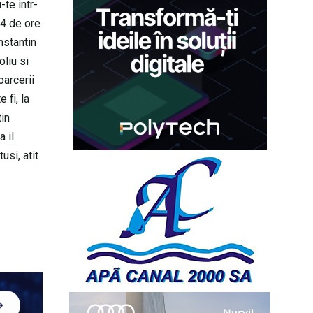
-te intr-
24 de ore
nstantin
oliu si
oarcerii
 fi, la
tin
 il
usi, atit