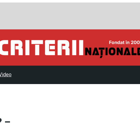
Video
? –