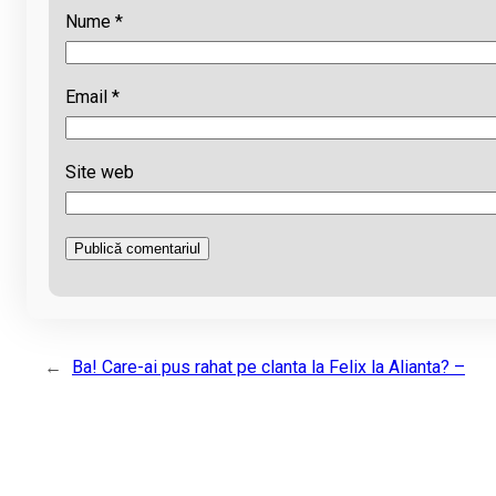
Nume
*
Email
*
Site web
←
Ba! Care-ai pus rahat pe clanta la Felix la Alianta? –