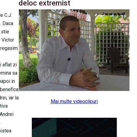
deloc extremist
e C.J.
i. Daca
 stie
 Victor
o regasim
 aflat zi
demina sa
napoi in
 benefica
ei, iar la
Mai multe videoclipuri
tiva
 Andrei
a
nistea