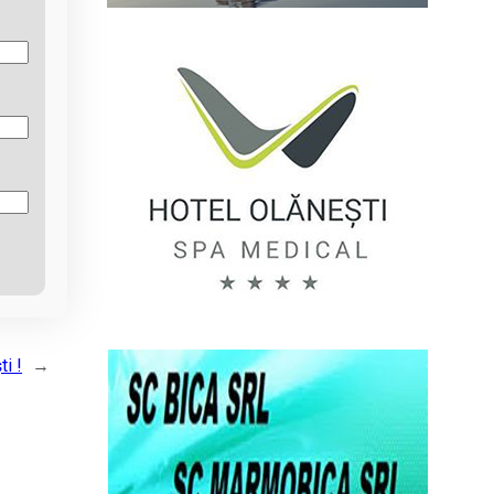
i !
→