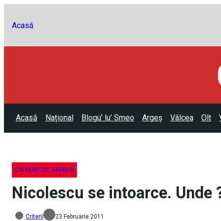
Acasă
Acasă
Național
Blogu’ lu’ Smeo
Argeș
Vâlcea
Olt
CRITERII DE ARHIVĂ
Nicolescu se intoarce. Unde 
Criterii
23 Februarie 2011