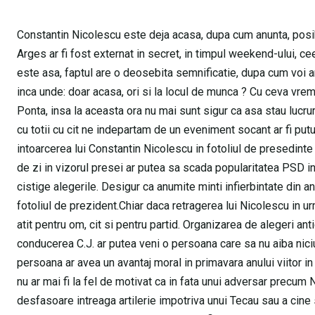
Constantin Nicolescu este deja acasa, dupa cum anunta, posibi
Arges ar fi fost externat in secret, in timpul weekend-ului, c
este asa, faptul are o deosebita semnificatie, dupa cum voi ar
inca unde: doar acasa, ori si la locul de munca ? Cu ceva vrem
Ponta, insa la aceasta ora nu mai sunt sigur ca asa stau lucru
cu totii cu cit ne indepartam de un eveniment socant ar fi putu
intoarcerea lui Constantin Nicolescu in fotoliul de presedinte a
de zi in vizorul presei ar putea sa scada popularitatea PSD in
cistige alegerile. Desigur ca anumite minti infierbintate din an
fotoliul de prezident.Chiar daca retragerea lui Nicolescu in u
atit pentru om, cit si pentru partid. Organizarea de alegeri ant
conducerea C.J. ar putea veni o persoana care sa nu aiba niciu
persoana ar avea un avantaj moral in primavara anului viitor in
nu ar mai fi la fel de motivat ca in fata unui adversar precum N
desfasoare intreaga artilerie impotriva unui Tecau sau a cine 