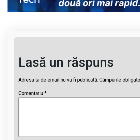
n
o
A
d
k
o
p
s
k
p
Lasă un răspuns
Adresa ta de email nu va fi publicată.
Câmpurile obligato
Comentariu
*