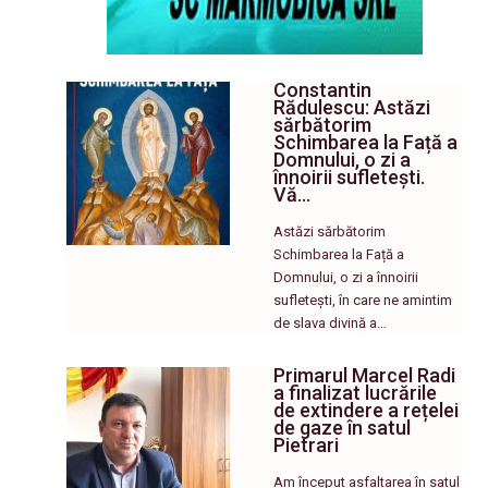
Constantin
Rădulescu: Astăzi
sărbătorim
Schimbarea la Față a
Domnului, o zi a
înnoirii sufletești.
Vă…
Astăzi sărbătorim
Schimbarea la Față a
Domnului, o zi a înnoirii
sufletești, în care ne amintim
de slava divină a…
Primarul Marcel Radi
a finalizat lucrările
de extindere a rețelei
de gaze în satul
Pietrari
Am început asfaltarea în satul