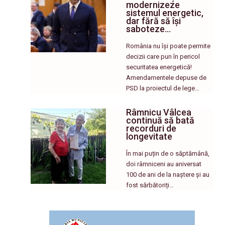
modernizeze
sistemul energetic,
dar fără să își
saboteze…
România nu își poate permite
decizii care pun în pericol
securitatea energetică!
Amendamentele depuse de
PSD la proiectul de lege…
Râmnicu Vâlcea
continuă să bată
recorduri de
longevitate
În mai puțin de o săptămână,
doi râmniceni au aniversat
100 de ani de la naștere și au
fost sărbătoriți…