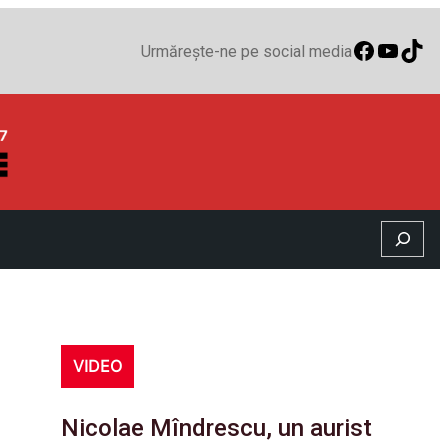
Faceboo
YouTu
TikT
Urmărește-ne pe social media
Search
VIDEO
Nicolae Mîndrescu, un aurist