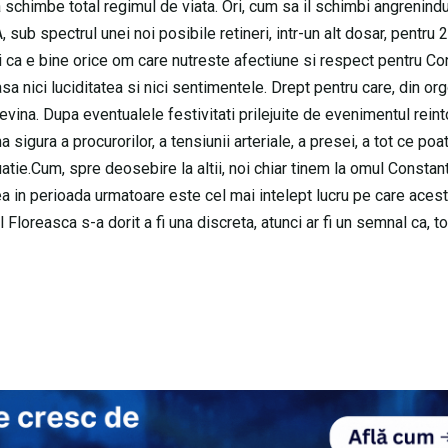
a schimbe total regimul de viata. Ori, cum sa il schimbi angrenindu
sub spectrul unei noi posibile retineri, intr-un alt dosar, pentru 
i ca e bine orice om care nutreste afectiune si respect pentru Co
sa nici luciditatea si nici sentimentele. Drept pentru care, din org
vina. Dupa eventualele festivitati prilejuite de evenimentul reint
sigura a procurorilor, a tensiunii arteriale, a presei, a tot ce poate
tie.Cum, spre deosebire la altii, noi chiar tinem la omul Constan
in perioada urmatoare este cel mai intelept lucru pe care acesta
Floreasca s-a dorit a fi una discreta, atunci ar fi un semnal ca, tot