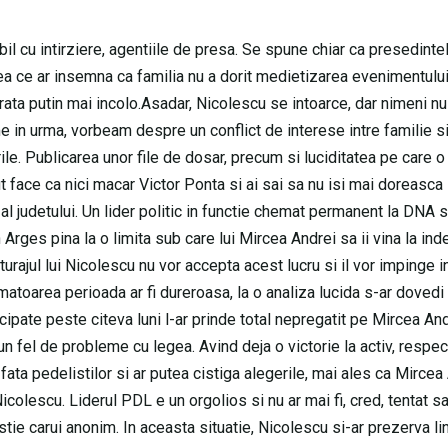
l cu intirziere, agentiile de presa. Se spune chiar ca presedintel
eea ce ar insemna ca familia nu a dorit medietizarea evenimentulu
ata putin mai incolo.Asadar, Nicolescu se intoarce, dar nimeni nu
e in urma, vorbeam despre un conflict de interese intre familie si
rile. Publicarea unor file de dosar, precum si luciditatea pe care 
t face ca nici macar Victor Ponta si ai sai sa nu isi mai doreasca
l judetului. Un lider politic in functie chemat permanent la DNA si
 Arges pina la o limita sub care lui Mircea Andrei sa ii vina la in
turajul lui Nicolescu nu vor accepta acest lucru si il vor impinge i
rmatoarea perioada ar fi dureroasa, la o analiza lucida s-ar dovedi
icipate peste citeva luni l-ar prinde total nepregatit pe Mircea Andr
n fel de probleme cu legea. Avind deja o victorie la activ, respec
 fata pedelistilor si ar putea cistiga alegerile, mai ales ca Mircea
icolescu. Liderul PDL e un orgolios si nu ar mai fi, cred, tentat s
stie carui anonim. In aceasta situatie, Nicolescu si-ar prezerva li