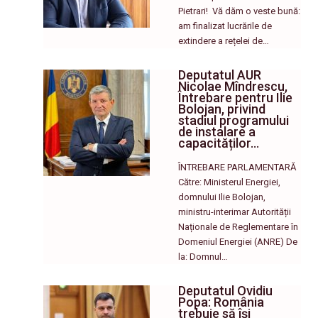
Pietrari! ​ Vă dăm o veste bună:
am finalizat lucrările de
extindere a rețelei de…
Deputatul AUR
Nicolae Mîndrescu,
Întrebare pentru Ilie
Bolojan, privind
stadiul programului
de instalare a
capacităților…
ÎNTREBARE PARLAMENTARĂ
Către: Ministerul Energiei,
domnului Ilie Bolojan,
ministru-interimar Autorității
Naționale de Reglementare în
Domeniul Energiei (ANRE) De
la: Domnul…
Deputatul Ovidiu
Popa: România
trebuie să își