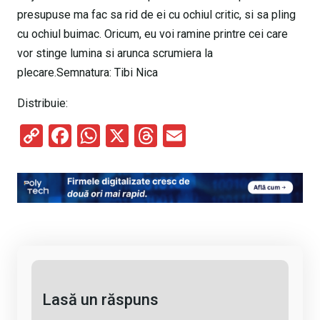
presupuse ma fac sa rid de ei cu ochiul critic, si sa pling
cu ochiul buimac. Oricum, eu voi ramine printre cei care
vor stinge lumina si arunca scrumiera la
plecare.Semnatura: Tibi Nica
Distribuie:
C
F
W
X
T
E
o
a
h
hr
m
py
ce
at
e
ail
Li
b
s
a
n
o
A
d
k
o
p
s
k
p
Lasă un răspuns