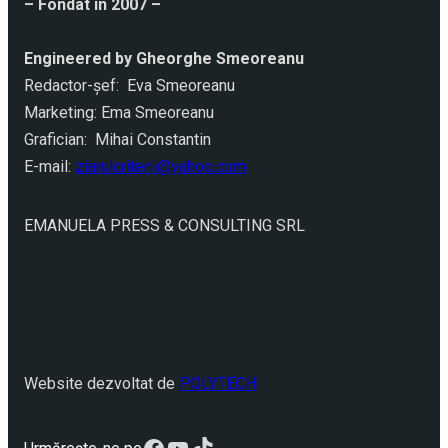
– Fondat în 2007 –
Engineered by Gheorghe Smeoreanu
Redactor-şef: Eva Smeoreanu
Marketing: Ema Smeoreanu
Grafician: Mihai Constantin
E-mail:
ziarulcriterii@yahoo.com
EMANUELA PRESS & CONSULTING SRL
Website dezvoltat de
POLYTECH
Facebook
YouTube
TikTok