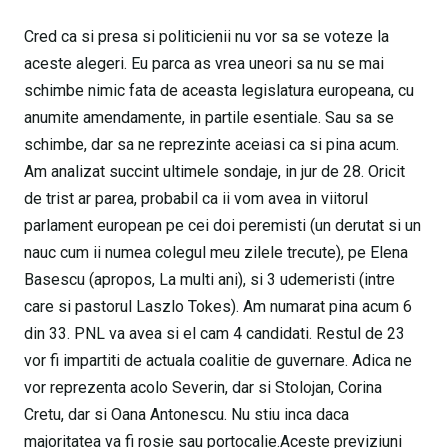
Cred ca si presa si politicienii nu vor sa se voteze la
aceste alegeri. Eu parca as vrea uneori sa nu se mai
schimbe nimic fata de aceasta legislatura europeana, cu
anumite amendamente, in partile esentiale. Sau sa se
schimbe, dar sa ne reprezinte aceiasi ca si pina acum.
Am analizat succint ultimele sondaje, in jur de 28. Oricit
de trist ar parea, probabil ca ii vom avea in viitorul
parlament european pe cei doi peremisti (un derutat si un
nauc cum ii numea colegul meu zilele trecute), pe Elena
Basescu (apropos, La multi ani), si 3 udemeristi (intre
care si pastorul Laszlo Tokes). Am numarat pina acum 6
din 33. PNL va avea si el cam 4 candidati. Restul de 23
vor fi impartiti de actuala coalitie de guvernare. Adica ne
vor reprezenta acolo Severin, dar si Stolojan, Corina
Cretu, dar si Oana Antonescu. Nu stiu inca daca
majoritatea va fi rosie sau portocalie.Aceste previziuni