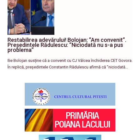
Restabilirea adevărului! Bolojan: ”Am convenit”.
Președintele Rădulescu: ”Niciodată nu s-a pus
problema”
Ilie Bolojan susține că a convenit cu CJ Vâlcea închiderea CET Govora.
În replică, președintele Constantin Rădulescu afirmă că ”niciodată…