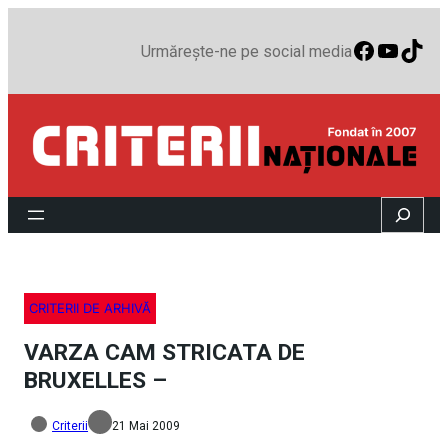
Faceboo
YouTu
TikT
Urmărește-ne pe social media
Search
CRITERII DE ARHIVĂ
VARZA CAM STRICATA DE
BRUXELLES –
Criterii
21 Mai 2009