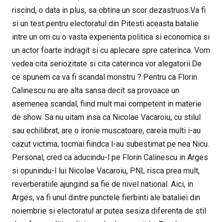
riscind, o data in plus, sa obtina un scor dezastruos.Va fi
si un test pentru electoratul din Pitesti aceasta batalie
intre un om cu o vasta experienta politica si economica si
un actor foarte indragit si cu aplecare spre caterinca. Vom
vedea cita seriozitate si cita caterinca vor alegatorii.De
ce spunem ca va fi scandal monstru ? Pentru ca Florin
Calinescu nu are alta sansa decit sa provoace un
asemenea scandal, fiind mult mai competent in materie
de show. Sa nu uitam insa ca Nicolae Vacaroiu, cu stilul
sau echilibrat, are o ironie muscatoare, careia multi i-au
cazut victima, tocmai fiindca l-au subestimat pe nea Nicu.
Personal, cred ca aducindu-l pe Florin Calinescu in Arges
si opunindu-l lui Nicolae Vacaroiu, PNL risca prea mult,
reverberatiile ajungind sa fie de nivel national. Aici, in
Arges, va fi unul dintre punctele fierbinti ale bataliei din
noiembrie si electoratul ar putea sesiza diferenta de stil