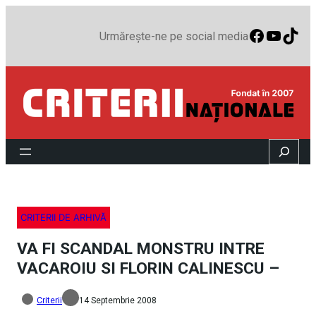
Faceboo
YouTu
TikT
Urmărește-ne pe social media
Search
CRITERII DE ARHIVĂ
VA FI SCANDAL MONSTRU INTRE
VACAROIU SI FLORIN CALINESCU –
Criterii
14 Septembrie 2008