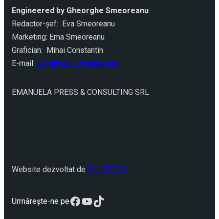
Engineered by Gheorghe Smeoreanu
Redactor-şef: Eva Smeoreanu
Marketing: Ema Smeoreanu
Grafician: Mihai Constantin
E-mail:
ziarulcriterii@yahoo.com
EMANUELA PRESS & CONSULTING SRL
Website dezvoltat de
POLYTECH
Facebook
YouTube
TikTok
Urmărește-ne pe