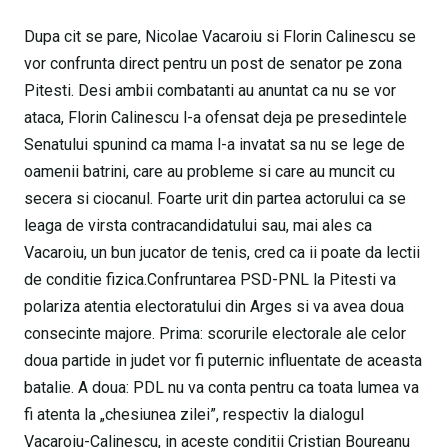
Dupa cit se pare, Nicolae Vacaroiu si Florin Calinescu se
vor confrunta direct pentru un post de senator pe zona
Pitesti. Desi ambii combatanti au anuntat ca nu se vor
ataca, Florin Calinescu l-a ofensat deja pe presedintele
Senatului spunind ca mama l-a invatat sa nu se lege de
oamenii batrini, care au probleme si care au muncit cu
secera si ciocanul. Foarte urit din partea actorului ca se
leaga de virsta contracandidatului sau, mai ales ca
Vacaroiu, un bun jucator de tenis, cred ca ii poate da lectii
de conditie fizica.Confruntarea PSD-PNL la Pitesti va
polariza atentia electoratului din Arges si va avea doua
consecinte majore. Prima: scorurile electorale ale celor
doua partide in judet vor fi puternic influentate de aceasta
batalie. A doua: PDL nu va conta pentru ca toata lumea va
fi atenta la „chesiunea zilei”, respectiv la dialogul
Vacaroiu-Calinescu, in aceste conditii Cristian Boureanu