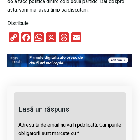
de a face politica dintre cele doua partide. Dar despre
asta, vom mai avea timp sa discutam.
Distribuie:
C
F
W
X
T
E
o
a
h
hr
m
py
ce
at
e
ail
Li
b
s
a
n
o
A
d
k
o
p
s
k
p
Lasă un răspuns
Adresa ta de email nu va fi publicată.
Câmpurile
obligatorii sunt marcate cu
*