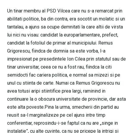
Un tinar membru al PSD Vilcea care nu s-a remarcat prin
abilitati politice, ba din contra, era socotit un molatic si un
tantalau, a ajuns sa ocupe demnitati la care altii de virsta
lui nici nu visau: candidat la europarlamentare, prefect,
candidat la fotoliul de primar al municipiului. Remus
Grigorescu, fiindca de domnia sa este vorba, l-a
impresionat pe presedintele Ion Cilea prin statutul sau de
tinar universitar, ceea ce nu a fost rau, fiindca la citi
semidocti fac cariera politica, e normal sa mizezi si pe
unul cu stiinta de carte. Numai ca Remus Grigorescu nu
avea totusi aripi stiintifice prea largi, raminind in
continuare la o obscura universitate de provincie, dar asta
este alta poveste.Pina la urma, smecherii din partid au
reusit sa-l marginalizeze pe cel ajuns intre timp
conferentiar, reprosindu-i-se faptul ca nu are „singe in
instalatie”, cu alte cuvinte, ca nu se pricepe la intrigi si