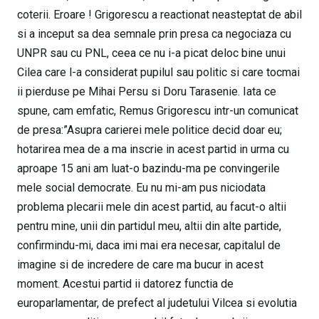
coterii. Eroare ! Grigorescu a reactionat neasteptat de abil
si a inceput sa dea semnale prin presa ca negociaza cu
UNPR sau cu PNL, ceea ce nu i-a picat deloc bine unui
Cilea care l-a considerat pupilul sau politic si care tocmai
ii pierduse pe Mihai Persu si Doru Tarasenie. Iata ce
spune, cam emfatic, Remus Grigorescu intr-un comunicat
de presa:”Asupra carierei mele politice decid doar eu;
hotarirea mea de a ma inscrie in acest partid in urma cu
aproape 15 ani am luat-o bazindu-ma pe convingerile
mele social democrate. Eu nu mi-am pus niciodata
problema plecarii mele din acest partid, au facut-o altii
pentru mine, unii din partidul meu, altii din alte partide,
confirmindu-mi, daca imi mai era necesar, capitalul de
imagine si de incredere de care ma bucur in acest
moment. Acestui partid ii datorez functia de
europarlamentar, de prefect al judetului Vilcea si evolutia