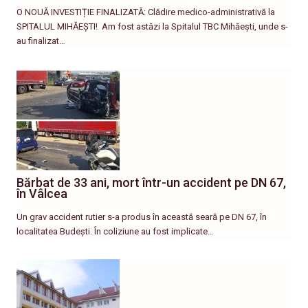
O NOUĂ INVESTIȚIE FINALIZATĂ: Clădire medico-administrativă la
SPITALUL MIHĂEȘTI! ​ Am fost astăzi la Spitalul TBC Mihăești, unde s-
au finalizat…
Bărbat de 33 ani, mort într-un accident pe DN 67,
în Vâlcea
Un grav accident rutier s-a produs în această seară pe DN 67, în
localitatea Budești. În coliziune au fost implicate…