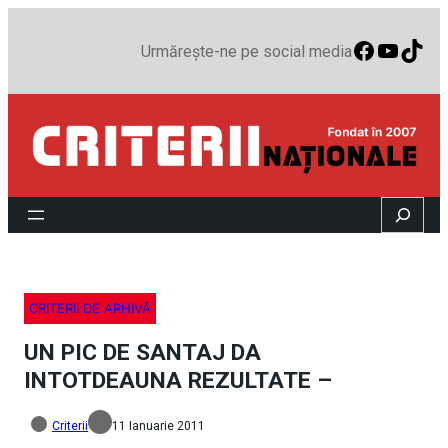
Faceboo
YouTu
TikT
Urmărește-ne pe social media
Search
CRITERII DE ARHIVĂ
UN PIC DE SANTAJ DA
INTOTDEAUNA REZULTATE –
Criterii
11 Ianuarie 2011