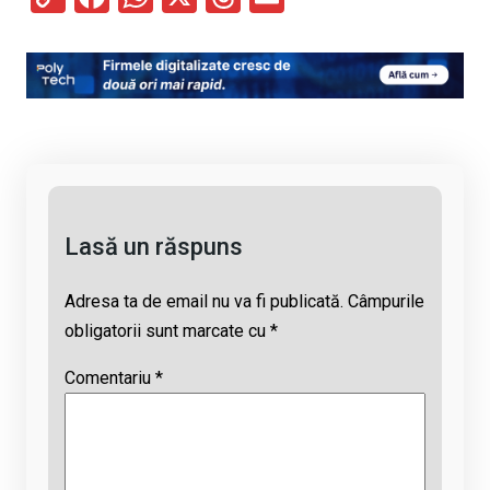
o
a
h
hr
m
py
ce
at
e
ail
Li
b
s
a
n
o
A
d
k
o
p
s
k
p
Lasă un răspuns
Adresa ta de email nu va fi publicată.
Câmpurile
obligatorii sunt marcate cu
*
Comentariu
*