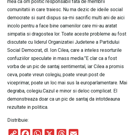
mea ca om politic responsabil fata de membrii
comunitatii in care traiesc. Nu ma dezic de ideile social
democrate si sunt dispus sa-mi sacrific multi ani de aici
incolo pentru a face bine oamenilor care mi-au aratat
simpatia si dragostea lor. Toate aceste probleme au fost
discutate cu liderul Organizatiei Judetene a Partidului
Social Democrat, dl. Ion Cilea, care a inteles resorturile
confuziilor speculate in mass media.”E clar ca a fost
vorba de un pic de santaj sentimental, iar Cilea a promis
ceva, poate vreun colegiu, poate vreun post de
viceprimar, poate un loc mai sus la europarlamentare. Mai
degraba, colegiu.Cazul e minor si deloc complicat. El
demonstreaza doar ca un pic de santaj da intotdeauna
rezultate in politica.
Distribuie:
C
F
W
X
T
E