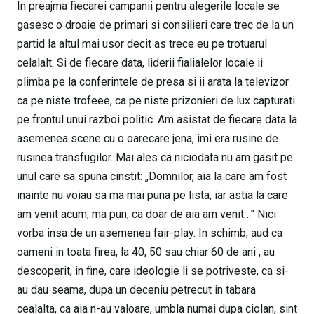
In preajma fiecarei campanii pentru alegerile locale se
gasesc o droaie de primari si consilieri care trec de la un
partid la altul mai usor decit as trece eu pe trotuarul
celalalt. Si de fiecare data, liderii fialialelor locale ii
plimba pe la conferintele de presa si ii arata la televizor
ca pe niste trofeee, ca pe niste prizonieri de lux capturati
pe frontul unui razboi politic. Am asistat de fiecare data la
asemenea scene cu o oarecare jena, imi era rusine de
rusinea transfugilor. Mai ales ca niciodata nu am gasit pe
unul care sa spuna cinstit: „Domnilor, aia la care am fost
inainte nu voiau sa ma mai puna pe lista, iar astia la care
am venit acum, ma pun, ca doar de aia am venit…” Nici
vorba insa de un asemenea fair-play. In schimb, aud ca
oameni in toata firea, la 40, 50 sau chiar 60 de ani , au
descoperit, in fine, care ideologie li se potriveste, ca si-
au dau seama, dupa un deceniu petrecut in tabara
cealalta, ca aia n-au valoare, umbla numai dupa ciolan, sint