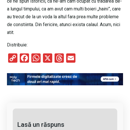
ce ne spun istoricii, ca ne-am cam ocupat cu tradarea de-
a lungul timpului, ca am avut cam multi boieri „haini”, care
au trecut de la un voda la altul fara prea multe probleme
de constiinta. Din fericire, atunci exista calaul. Acum, nici
atit.
Distribuie:
C
F
W
X
T
E
o
a
h
hr
m
py
ce
at
e
ail
Li
b
s
a
n
o
A
d
k
o
p
s
k
p
Lasă un răspuns