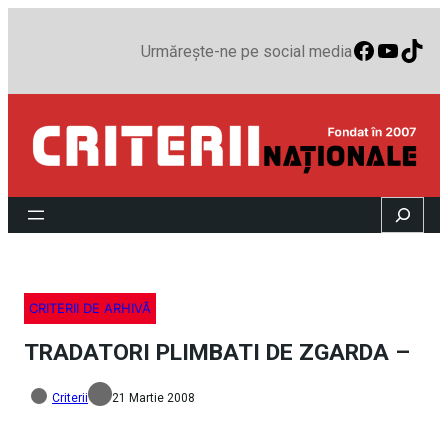
Faceboo
YouTu
TikT
Urmărește-ne pe social media
Search
CRITERII DE ARHIVĂ
TRADATORI PLIMBATI DE ZGARDA –
Criterii
21 Martie 2008