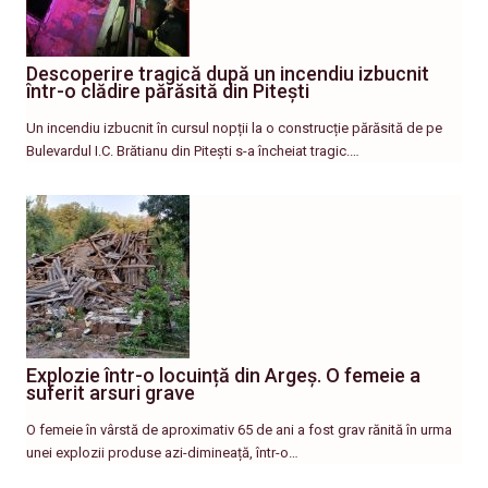
Descoperire tragică după un incendiu izbucnit
într-o clădire părăsită din Pitești
Un incendiu izbucnit în cursul nopții la o construcție părăsită de pe
Bulevardul I.C. Brătianu din Pitești s-a încheiat tragic.…
Explozie într-o locuință din Argeș. O femeie a
suferit arsuri grave
O femeie în vârstă de aproximativ 65 de ani a fost grav rănită în urma
unei explozii produse azi-dimineață, într-o…