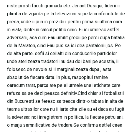
niste prosti facuti gramada etc. Jenant.Desigur, liderii ii
plimba de zgarda pe la televiziuni si pe la conferintele de
presa, unde ii pun in prezidiu, pentru prima si ultima oara
in viata, dintr-un calcul politic cinic. Ei isi umilesc astfel
adversarii, asa cum i-au umilit grecii pe persi dupa batalia
de la Maraton, cind i-au pus sa isi dea pantalonii jos. Pe
de alta parte, sefii si ceilalti din conducerile partidelor
unde aterizeaza tradatorii nu dau doi bani pe acestia, ii
folosesc de nevoie si ii marginalizeaza dupa , asta
absolut de fiecare data. In plus, raspopitul ramine
oarecum tarat, parca are pe el urmele unei etichete care
refuza sa se dezlipeasca definitiv.Cind chiar si fotbalistii
din Bucuresti se feresc sa treaca dintr-o tabara in alta de
teama ultrasilor care nu ii iarta cite zile au ei daca au fugit
la adversar, noi inregistram in politica, la fiecare patru ani,
o marja semnificativa de tradare.Se confirma astfel ceea