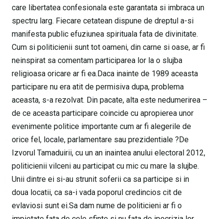
care libertatea confesionala este garantata si imbraca un
spectru larg. Fiecare cetatean dispune de dreptul a-si
manifesta public efuziunea spirituala fata de divinitate.
Cum si politicienii sunt tot oameni, din carne si oase, ar fi
neinspirat sa comentam participarea lor la o slujba
religioasa oricare ar fi ea.Daca inainte de 1989 aceasta
participare nu era atit de permisiva dupa, problema
aceasta, s-a rezolvat. Din pacate, alta este nedumerirea –
de ce aceasta participare coincide cu apropierea unor
evenimente politice importante cum ar fi alegerile de
orice fel, locale, parlamentare sau prezidentiale ?De
Izvorul Tamaduirii, cu un an inaintea anului electoral 2012,
politicienii vilceni au participat cu mic cu mare la slujbe.
Unii dintre ei si-au strunit soferii ca sa participe si in
doua locatii, ca sa-i vada poporul credincios cit de
evlaviosi sunt ei.Sa dam nume de politicieni ar fi o
impietate fata de cele sfinte si nu fata de ipocrizia lor.