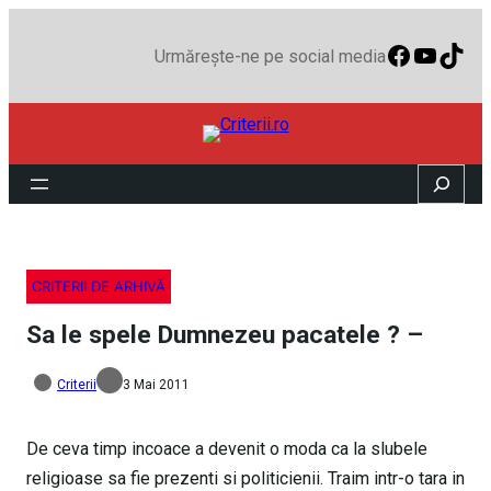
Faceboo
YouTu
TikT
Urmărește-ne pe social media
Search
CRITERII DE ARHIVĂ
Sa le spele Dumnezeu pacatele ? –
Criterii
3 Mai 2011
De ceva timp incoace a devenit o moda ca la slubele
religioase sa fie prezenti si politicienii. Traim intr-o tara in