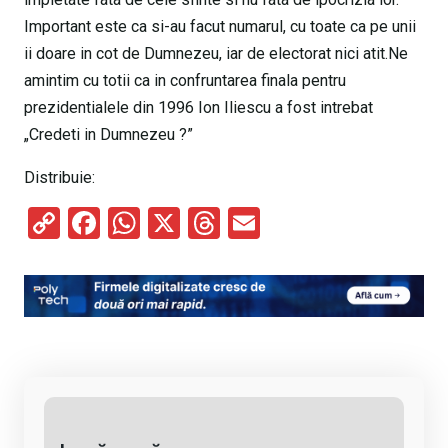
Important este ca si-au facut numarul, cu toate ca pe unii
ii doare in cot de Dumnezeu, iar de electorat nici atit.Ne
amintim cu totii ca in confruntarea finala pentru
prezidentialele din 1996 Ion Iliescu a fost intrebat
„Credeti in Dumnezeu ?”
Distribuie:
C
F
W
X
T
E
o
a
h
hr
m
py
ce
at
e
ail
Li
b
s
a
n
o
A
d
k
o
p
s
k
p