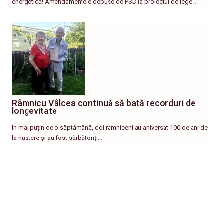
energetică! Amendamentele depuse de PSD la proiectul de lege…
Râmnicu Vâlcea continuă să bată recorduri de
longevitate
În mai puțin de o săptămână, doi râmniceni au aniversat 100 de ani de
la naștere și au fost sărbătoriți…