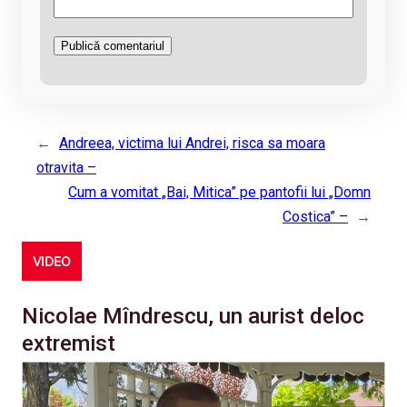
←
Andreea, victima lui Andrei, risca sa moara
otravita –
Cum a vomitat „Bai, Mitica” pe pantofii lui „Domn
Costica” –
→
VIDEO
Nicolae Mîndrescu, un aurist deloc
extremist