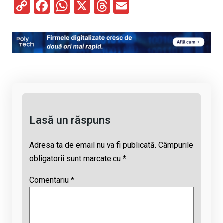
C
F
W
X
T
E
o
a
h
hr
m
py
ce
at
e
ail
Li
b
s
a
n
o
A
d
k
o
p
s
k
p
Lasă un răspuns
Adresa ta de email nu va fi publicată.
Câmpurile
obligatorii sunt marcate cu
*
Comentariu
*