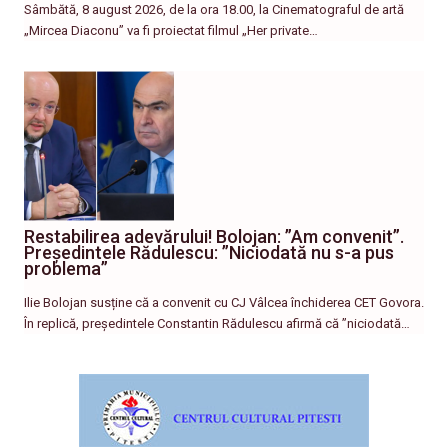
Sâmbătă, 8 august 2026, de la ora 18.00, la Cinematograful de artă
„Mircea Diaconu” va fi proiectat filmul „Her private…
Restabilirea adevărului! Bolojan: ”Am convenit”.
Președintele Rădulescu: ”Niciodată nu s-a pus
problema”
Ilie Bolojan susține că a convenit cu CJ Vâlcea închiderea CET Govora.
În replică, președintele Constantin Rădulescu afirmă că ”niciodată…