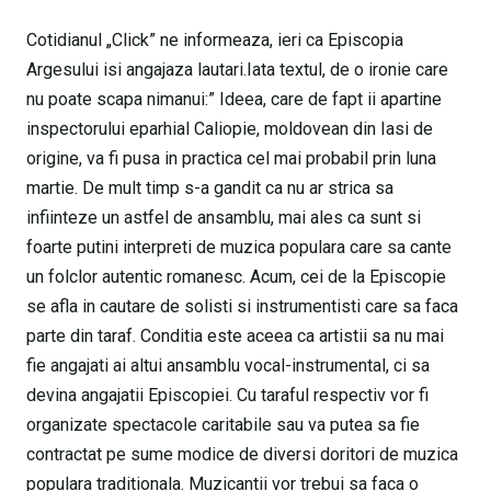
Cotidianul „Click” ne informeaza, ieri ca Episcopia
Argesului isi angajaza lautari.Iata textul, de o ironie care
nu poate scapa nimanui:” Ideea, care de fapt ii apartine
inspectorului eparhial Caliopie, moldovean din Iasi de
origine, va fi pusa in practica cel mai probabil prin luna
martie. De mult timp s-a gandit ca nu ar strica sa
infiinteze un astfel de ansamblu, mai ales ca sunt si
foarte putini interpreti de muzica populara care sa cante
un folclor autentic romanesc. Acum, cei de la Episcopie
se afla in cautare de solisti si instrumentisti care sa faca
parte din taraf. Conditia este aceea ca artistii sa nu mai
fie angajati ai altui ansamblu vocal-instrumental, ci sa
devina angajatii Episcopiei. Cu taraful respectiv vor fi
organizate spectacole caritabile sau va putea sa fie
contractat pe sume modice de diversi doritori de muzica
populara traditionala. Muzicantii vor trebui sa faca o