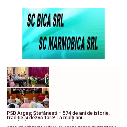
PSD Argeș: Ștefănești – 574 de ani de istorie,
tradiție și dezvoltare! La mulți ani…