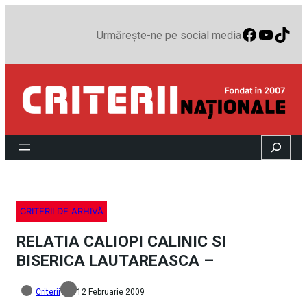
Faceboo
YouTu
TikT
Urmărește-ne pe social media
Search
CRITERII DE ARHIVĂ
RELATIA CALIOPI CALINIC SI
BISERICA LAUTAREASCA –
Criterii
12 Februarie 2009