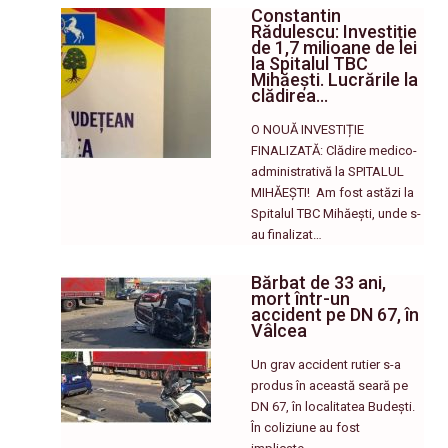
Constantin
Rădulescu: Investiție
de 1,7 milioane de lei
la Spitalul TBC
Mihăești. Lucrările la
clădirea…
O NOUĂ INVESTIȚIE
FINALIZATĂ: Clădire medico-
administrativă la SPITALUL
MIHĂEȘTI! ​ Am fost astăzi la
Spitalul TBC Mihăești, unde s-
au finalizat…
Bărbat de 33 ani,
mort într-un
accident pe DN 67, în
Vâlcea
Un grav accident rutier s-a
produs în această seară pe
DN 67, în localitatea Budești.
În coliziune au fost