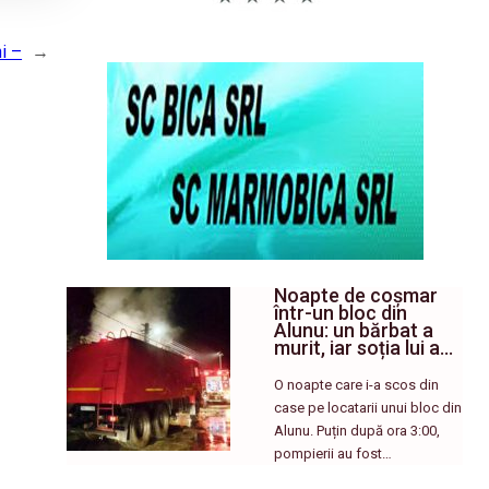
i –
→
Noapte de coșmar
într-un bloc din
Alunu: un bărbat a
murit, iar soția lui a…
O noapte care i-a scos din
case pe locatarii unui bloc din
Alunu. Puțin după ora 3:00,
pompierii au fost…