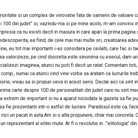
erioritate si un complex de vinovatie fata de oamenii de valoare c
i 100 din judet” si, vazindu-ma si pe mine acolo, m-am convins i
esia ca nu existi decit in masura in care apari la prima pagina s
 nedescoperita, ea fiind, de cele mai mai multe ori, creatoarea ade
 sine, eu tot mai importanti i-as considera pe ceilalti, care fac si t
a valorizeze, pe cind discretia este sinonima cu esecul, dam u
cializezi imaginea, atunci nu poti fi decit un ratat. Comentam toti,
omp., numai ca atunci cind vine vorba sa aratam ca lucrurile tre
orie, vreau sa si propun ceva in acest sens. Declar aici ca sint i
 prima carte despre 100 de personalitati din judet care nu sint med
va extrem de important si nu a aparut niciodata la gazeta sa fie pu
a fie prezentanti intr-o astfel de lucrare. Paradoxul este ca, fac
i nici un pacat in asta.Am si o alta propunere, chiar mai concreta. 
un reprezentant al elitei mute. Ar fi o revolutie in…”elitologia” din