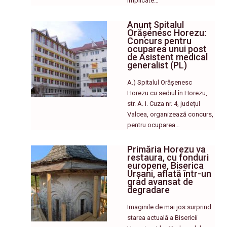
implicate…
Anunț Spitalul
Orășenesc Horezu:
Concurs pentru
ocuparea unui post
de Asistent medical
generalist (PL)
A.) Spitalul Orășenesc
Horezu cu sediul în Horezu,
str. A. I. Cuza nr. 4, județul
Valcea, organizează concurs,
pentru ocuparea…
Primăria Horezu va
restaura, cu fonduri
europene, Biserica
Urșani, aflată într-un
grad avansat de
degradare
Imaginile de mai jos surprind
starea actuală a Bisericii