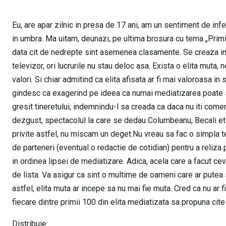
Eu, are apar zilnic in presa de 17 ani, am un sentiment de inf
in umbra. Ma uitam, deunazi, pe ultima brosura cu tema „Primi
data cit de nedrepte sint asemenea clasamente. Se creaza impr
televizor, ori lucrurile nu stau deloc asa. Exista o elita muta,
valori. Si chiar admitind ca elita afisata ar fi mai valoroasa in
gindesc ca exagerind pe ideea ca numai mediatizarea poate s
gresit tineretului, indemnindu-l sa creada ca daca nu iti comer
dezgust, spectacolul la care se dedau Columbeanu, Becali et c
privite astfel, nu miscam un deget.Nu vreau sa fac o simpla te
de parteneri (eventual o redactie de cotidian) pentru a reliza
in ordinea lipsei de mediatizare. Adica, acela care a facut ce
de lista. Va asigur ca sint o multime de oameni care ar putea s
astfel, elita muta ar incepe sa nu mai fie muta. Cred ca nu ar f
fiecare dintre primii 100 din elita mediatizata sa propuna cite 
Distribuie: