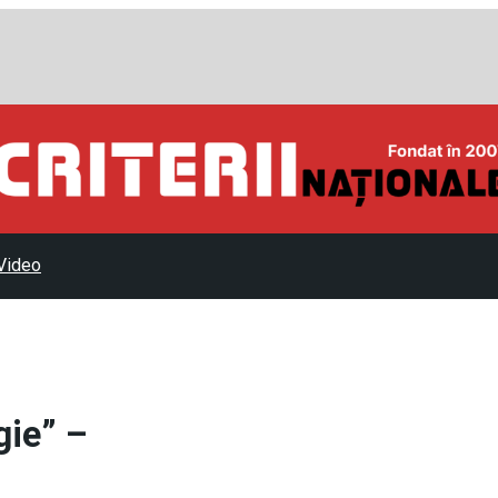
Video
gie” –