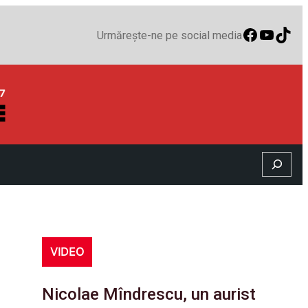
Faceboo
YouTu
TikT
Urmărește-ne pe social media
Search
VIDEO
Nicolae Mîndrescu, un aurist