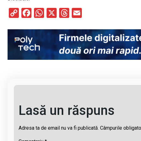
C
F
W
X
T
E
o
a
h
hr
m
py
ce
at
e
ail
Li
b
s
a
n
o
A
d
k
o
p
s
k
p
Lasă un răspuns
Adresa ta de email nu va fi publicată.
Câmpurile obligato