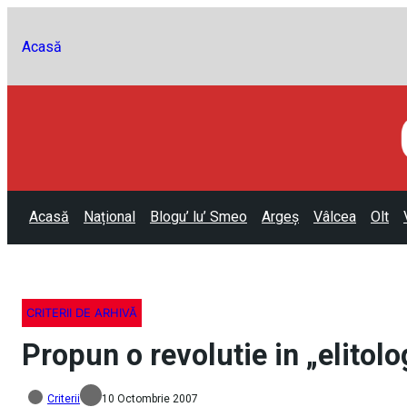
Acasă
Acasă
Național
Blogu’ lu’ Smeo
Argeș
Vâlcea
Olt
CRITERII DE ARHIVĂ
Propun o revolutie in „elitolo
Criterii
10 Octombrie 2007