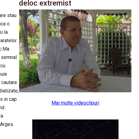
deloc extremist
are stau
nca o
i la
varatelor
ac.Ma
n semnal
 cu
buie
n cautare
iatizate,
s in cap
Mai multe videoclipuri
ind
Ca
 Arges.