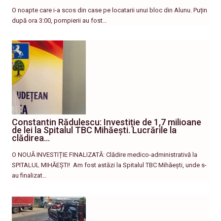
O noapte care i-a scos din case pe locatarii unui bloc din Alunu. Puțin
după ora 3:00, pompierii au fost…
Constantin Rădulescu: Investiție de 1,7 milioane
de lei la Spitalul TBC Mihăești. Lucrările la
clădirea…
O NOUĂ INVESTIȚIE FINALIZATĂ: Clădire medico-administrativă la
SPITALUL MIHĂEȘTI! ​ Am fost astăzi la Spitalul TBC Mihăești, unde s-
au finalizat…