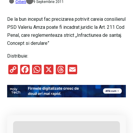
Criterii
9 Septembrie 2011
De la bun inceput fac precizarea potrivit careia consilierul
PSD Valeriu Amza poate fi incadrat juridic la Art. 211 Cod
Penal, care reglementeaza strict „Infractiunea de santaj.
Concept si derulare”
Distribuie:
C
F
W
X
T
E
o
a
h
hr
m
py
ce
at
e
ail
Li
b
s
a
n
o
A
d
k
o
p
s
k
p