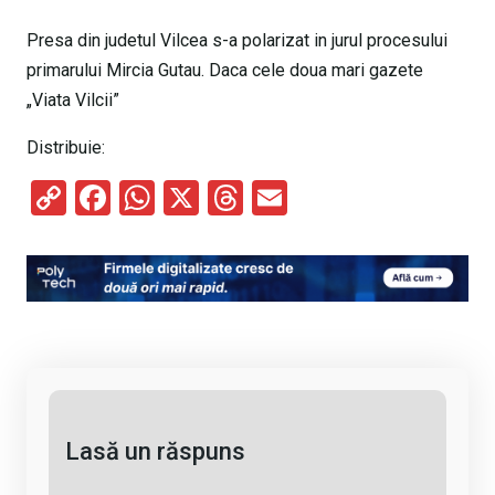
Presa din judetul Vilcea s-a polarizat in jurul procesului
primarului Mircia Gutau. Daca cele doua mari gazete
„Viata Vilcii”
Distribuie:
C
F
W
X
T
E
o
a
h
hr
m
py
ce
at
e
ail
Li
b
s
a
n
o
A
d
k
o
p
s
k
p
Lasă un răspuns