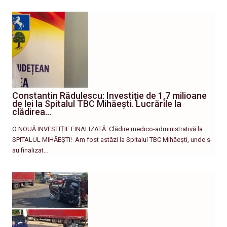
Constantin Rădulescu: Investiție de 1,7 milioane
de lei la Spitalul TBC Mihăești. Lucrările la
clădirea…
O NOUĂ INVESTIȚIE FINALIZATĂ: Clădire medico-administrativă la
SPITALUL MIHĂEȘTI! ​ Am fost astăzi la Spitalul TBC Mihăești, unde s-
au finalizat…