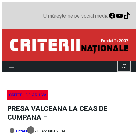
Faceboo
YouTu
TikT
Urmărește-ne pe social media
Search
CRITERII DE ARHIVĂ
PRESA VALCEANA LA CEAS DE
CUMPANA –
Criterii
21 Februarie 2009