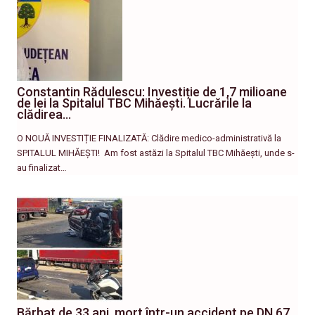
Constantin Rădulescu: Investiție de 1,7 milioane
de lei la Spitalul TBC Mihăești. Lucrările la
clădirea…
O NOUĂ INVESTIȚIE FINALIZATĂ: Clădire medico-administrativă la
SPITALUL MIHĂEȘTI! ​ Am fost astăzi la Spitalul TBC Mihăești, unde s-
au finalizat…
Bărbat de 33 ani, mort într-un accident pe DN 67,