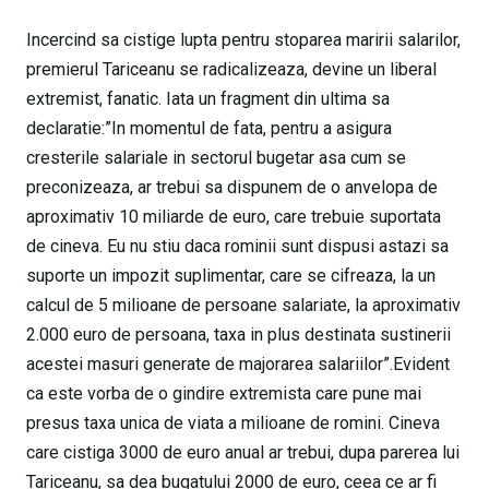
Incercind sa cistige lupta pentru stoparea maririi salarilor,
premierul Tariceanu se radicalizeaza, devine un liberal
extremist, fanatic. Iata un fragment din ultima sa
declaratie:”In momentul de fata, pentru a asigura
cresterile salariale in sectorul bugetar asa cum se
preconizeaza, ar trebui sa dispunem de o anvelopa de
aproximativ 10 miliarde de euro, care trebuie suportata
de cineva. Eu nu stiu daca rominii sunt dispusi astazi sa
suporte un impozit suplimentar, care se cifreaza, la un
calcul de 5 milioane de persoane salariate, la aproximativ
2.000 euro de persoana, taxa in plus destinata sustinerii
acestei masuri generate de majorarea salariilor”.Evident
ca este vorba de o gindire extremista care pune mai
presus taxa unica de viata a milioane de romini. Cineva
care cistiga 3000 de euro anual ar trebui, dupa parerea lui
Tariceanu, sa dea bugatului 2000 de euro, ceea ce ar fi