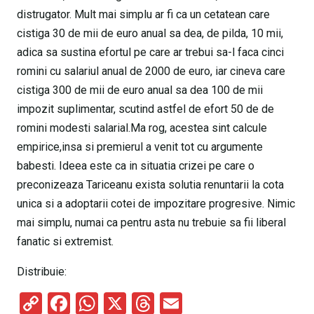
distrugator. Mult mai simplu ar fi ca un cetatean care
cistiga 30 de mii de euro anual sa dea, de pilda, 10 mii,
adica sa sustina efortul pe care ar trebui sa-l faca cinci
romini cu salariul anual de 2000 de euro, iar cineva care
cistiga 300 de mii de euro anual sa dea 100 de mii
impozit suplimentar, scutind astfel de efort 50 de de
romini modesti salarial.Ma rog, acestea sint calcule
empirice,insa si premierul a venit tot cu argumente
babesti. Ideea este ca in situatia crizei pe care o
preconizeaza Tariceanu exista solutia renuntarii la cota
unica si a adoptarii cotei de impozitare progresive. Nimic
mai simplu, numai ca pentru asta nu trebuie sa fii liberal
fanatic si extremist.
Distribuie:
C
F
W
X
T
E