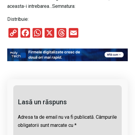
aceasta-i intrebarea…Semnatura:
Distribuie:
C
F
W
X
T
E
o
a
h
hr
m
py
ce
at
e
ail
Li
b
s
a
n
o
A
d
k
o
p
s
k
p
Lasă un răspuns
Adresa ta de email nu va fi publicată.
Câmpurile
obligatorii sunt marcate cu
*