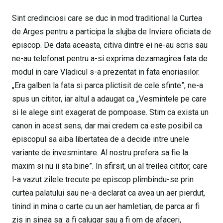
Sint credinciosi care se duc in mod traditional la Curtea
de Arges pentru a participa la slujba de Inviere oficiata de
episcop. De data aceasta, citiva dintre ei ne-au scris sau
ne-au telefonat pentru a-si exprima dezamagirea fata de
modul in care Vladicul s-a prezentat in fata enoriasilor.
„Era galben la fata si parca plictisit de cele sfinte”, ne-a
spus un cititor, iar altul a adaugat ca „Vesmintele pe care
si le alege sint exagerat de pompoase. Stim ca exista un
canon in acest sens, dar mai credem ca este posibil ca
episcopul sa aiba libertatea de a decide intre unele
variante de invesmintare. Al nostru prefera sa fie la
maxim si nu ii sta bine”. In sfirsit, un al treilea cititor, care
l-a vazut zilele trecute pe episcop plimbindu-se prin
curtea palatului sau ne-a declarat ca avea un aer pierdut,
tinind in mina o carte cu un aer hamletian, de parca ar fi
zis in sinea sa: a fi calugar sau a fi om de afaceri,