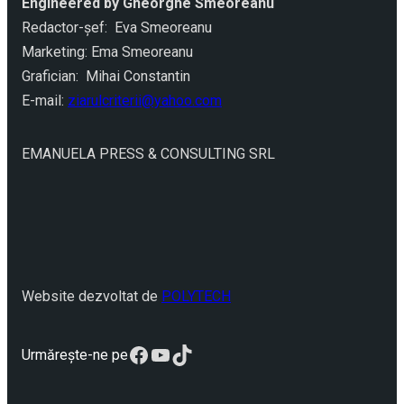
Engineered by Gheorghe Smeoreanu
Redactor-şef: Eva Smeoreanu
Marketing: Ema Smeoreanu
Grafician: Mihai Constantin
E-mail:
ziarulcriterii@yahoo.com
EMANUELA PRESS & CONSULTING SRL
Website dezvoltat de
POLYTECH
Facebook
YouTube
TikTok
Urmărește-ne pe