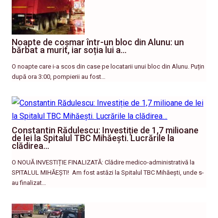
Noapte de coșmar într-un bloc din Alunu: un
bărbat a murit, iar soția lui a…
O noapte care i-a scos din case pe locatarii unui bloc din Alunu. Puțin
după ora 3:00, pompierii au fost…
Constantin Rădulescu: Investiție de 1,7 milioane
de lei la Spitalul TBC Mihăești. Lucrările la
clădirea…
O NOUĂ INVESTIȚIE FINALIZATĂ: Clădire medico-administrativă la
SPITALUL MIHĂEȘTI! ​ Am fost astăzi la Spitalul TBC Mihăești, unde s-
au finalizat…