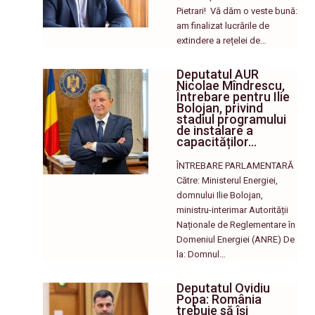
Pietrari! ​ Vă dăm o veste bună:
am finalizat lucrările de
extindere a rețelei de…
Deputatul AUR
Nicolae Mîndrescu,
Întrebare pentru Ilie
Bolojan, privind
stadiul programului
de instalare a
capacităților…
ÎNTREBARE PARLAMENTARĂ
Către: Ministerul Energiei,
domnului Ilie Bolojan,
ministru-interimar Autorității
Naționale de Reglementare în
Domeniul Energiei (ANRE) De
la: Domnul…
Deputatul Ovidiu
Popa: România
trebuie să își