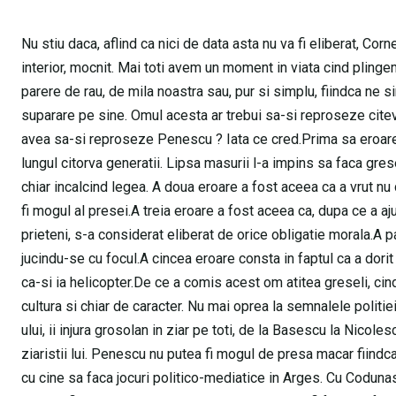
Nu stiu daca, aflind ca nici de data asta nu va fi eliberat, Cor
interior, mocnit. Mai toti avem un moment in viata cind plinge
parere de rau, de mila noastra sau, pur si simplu, fiindca ne 
suparare pe sine. Omul acesta ar trebui sa-si reproseze citeva
avea sa-si reproseze Penescu ? Iata ce cred.Prima sa eroare m
lungul citorva generatii. Lipsa masurii l-a impins sa faca grese
chiar incalcind legea. A doua eroare a fost aceea ca a vrut nu 
fi mogul al presei.A treia eroare a fost aceea ca, dupa ce a aj
prieteni, s-a considerat eliberat de orice obligatie morala.A p
jucindu-se cu focul.A cincea eroare consta in faptul ca a dor
ca-si ia helicopter.De ce a comis acest om atitea greseli, cind 
cultura si chiar de caracter. Nu mai oprea la semnalele politiei
ului, ii injura grosolan in ziar pe toti, de la Basescu la Nico
ziaristii lui. Penescu nu putea fi mogul de presa macar fiindca 
cu cine sa faca jocuri politico-mediatice in Arges. Cu Codunas