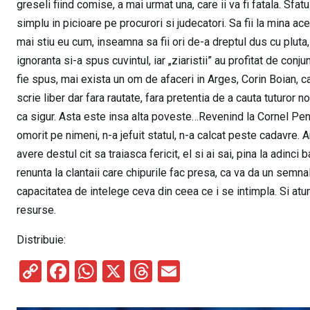
greseli fiind comise, a mai urmat una, care ii va fi fatala. Sfatu
simplu in picioare pe procurori si judecatori. Sa fii la mina aces
mai stiu eu cum, inseamna sa fii ori de-a dreptul dus cu pluta,
ignoranta si-a spus cuvintul, iar „ziaristii” au profitat de conj
fie spus, mai exista un om de afaceri in Arges, Corin Boian, car
scrie liber dar fara rautate, fara pretentia de a cauta tuturor 
ca sigur. Asta este insa alta poveste…Revenind la Cornel Penes
omorit pe nimeni, n-a jefuit statul, n-a calcat peste cadavre
avere destul cit sa traiasca fericit, el si ai sai, pina la adinc
renunta la clantaii care chipurile fac presa, ca va da un sem
capacitatea de intelege ceva din ceea ce i se intimpla. Si atu
resurse.
Distribuie:
C
F
W
X
T
E
o
a
h
hr
m