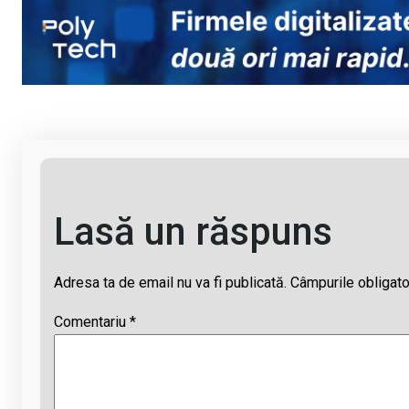
py
ce
at
e
ail
Li
b
s
a
n
o
A
d
k
o
p
s
k
p
Lasă un răspuns
Adresa ta de email nu va fi publicată.
Câmpurile obligato
Comentariu
*