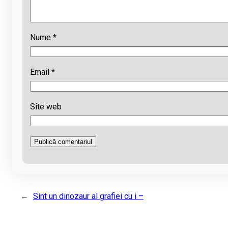
Nume
*
Email
*
Site web
←
Sint un dinozaur al grafiei cu i –