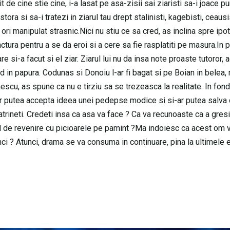
it de cine stie cine, i-a lasat pe asa-zisii sai ziaristi sa-i joace pu
tora si sa-i tratezi in ziarul tau drept stalinisti, kagebisti, ceaus
 ori manipulat strasnic.Nici nu stiu ce sa cred, as inclina spre ipo
unctura pentru a se da eroi si a cere sa fie rasplatiti pe masura.In
e si-a facut si el ziar. Ziarul lui nu da insa note proaste tutoror, 
nod in papura. Codunas si Donoiu l-ar fi bagat si pe Boian in belea,
cu, as spune ca nu e tirziu sa se trezeasca la realitate. In fond
. Ar putea accepta ideea unei pedepse modice si si-ar putea salva 
i batrineti. Credeti insa ca asa va face ? Ca va recunoaste ca a gresi
nal de revenire cu picioarele pe pamint ?Ma indoiesc ca acest om 
nci ? Atunci, drama se va consuma in continuare, pina la ultimele e