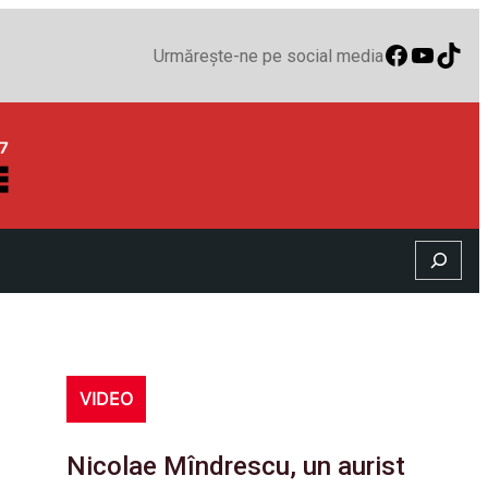
Faceboo
YouTu
TikT
Urmărește-ne pe social media
Search
VIDEO
Nicolae Mîndrescu, un aurist