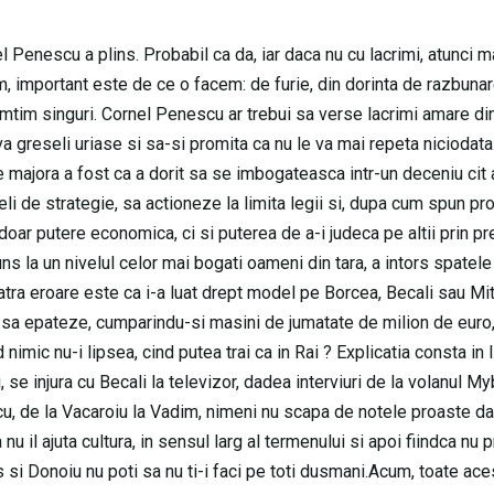
nel Penescu a plins. Probabil ca da, iar daca nu cu lacrimi, atunci m
m, important este de ce o facem: de furie, din dorinta de razbunar
simtim singuri. Cornel Penescu ar trebui sa verse lacrimi amare di
 greseli uriase si sa-si promita ca nu le va mai repeta niciodata
ajora a fost ca a dorit sa se imbogateasca intr-un deceniu cit a
li de strategie, sa actioneze la limita legii si, dupa cum spun pro
doar putere economica, ci si puterea de a-i judeca pe altii prin pr
uns la un nivelul celor mai bogati oameni din tara, a intors spatele
atra eroare este ca i-a luat drept model pe Borcea, Becali sau Mit
it sa epateze, cumparindu-si masini de jumatate de milion de euro,
nimic nu-i lipsea, cind putea trai ca in Rai ? Explicatia consta in 
, se injura cu Becali la televizor, dadea interviuri de la volanul M
lescu, de la Vacaroiu la Vadim, nimeni nu scapa de notele proaste d
nu il ajuta cultura, in sensul larg al termenului si apoi fiindca nu 
 si Donoiu nu poti sa nu ti-i faci pe toti dusmani.Acum, toate ace