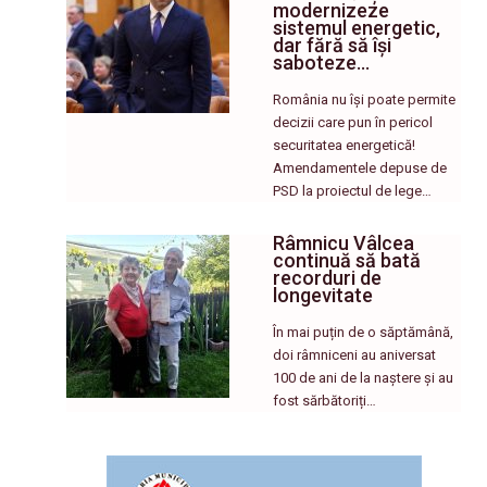
modernizeze
sistemul energetic,
dar fără să își
saboteze…
România nu își poate permite
decizii care pun în pericol
securitatea energetică!
Amendamentele depuse de
PSD la proiectul de lege…
Râmnicu Vâlcea
continuă să bată
recorduri de
longevitate
În mai puțin de o săptămână,
doi râmniceni au aniversat
100 de ani de la naștere și au
fost sărbătoriți…