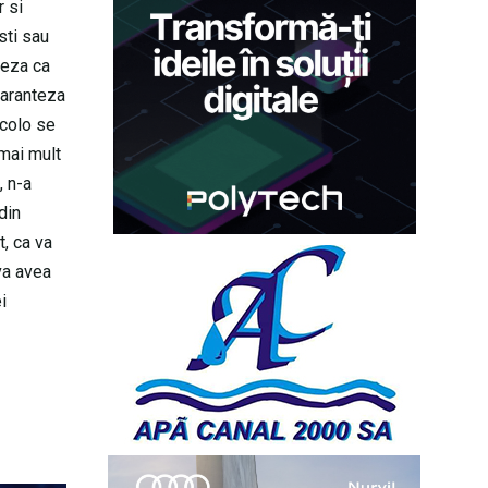
r si
isti sau
teza ca
 paranteza
acolo se
 mai mult
, n-a
din
t, ca va
va avea
i