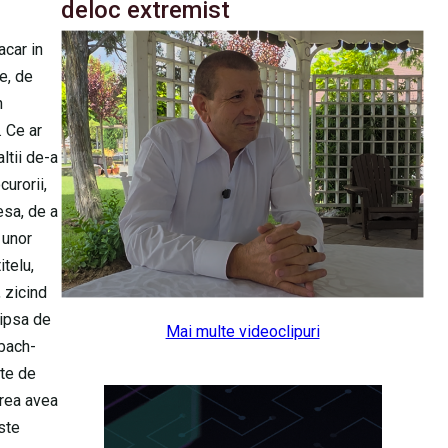
deloc extremist
acar in
e, de
n
. Ce ar
ltii de-a
curorii,
esa, de a
 unor
itelu,
 zicind
lipsa de
Mai multe videoclipuri
ybach-
ate de
prea avea
ste