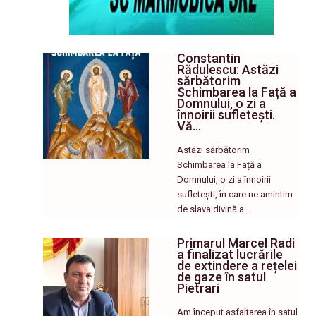
Constantin
Rădulescu: Astăzi
sărbătorim
Schimbarea la Față a
Domnului, o zi a
înnoirii sufletești.
Vă…
Astăzi sărbătorim
Schimbarea la Față a
Domnului, o zi a înnoirii
sufletești, în care ne amintim
de slava divină a…
Primarul Marcel Radi
a finalizat lucrările
de extindere a rețelei
de gaze în satul
Pietrari
Am început asfaltarea în satul