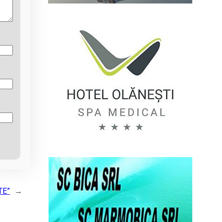
TE”
→