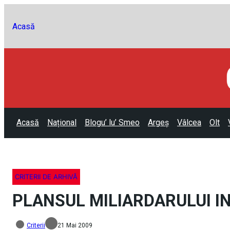
Acasă
Acasă
Național
Blogu’ lu’ Smeo
Argeș
Vâlcea
Olt
CRITERII DE ARHIVĂ
PLANSUL MILIARDARULUI IN
Criterii
21 Mai 2009