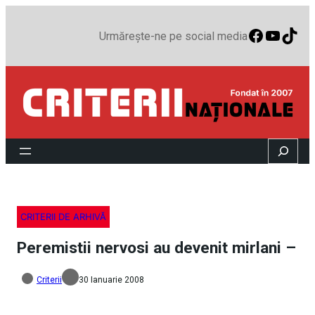
Faceboo
YouTu
TikT
Urmărește-ne pe social media
Search
CRITERII DE ARHIVĂ
Peremistii nervosi au devenit mirlani –
Criterii
30 Ianuarie 2008