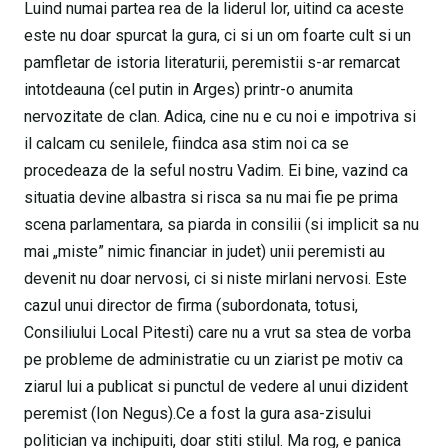
Luind numai partea rea de la liderul lor, uitind ca aceste
este nu doar spurcat la gura, ci si un om foarte cult si un
pamfletar de istoria literaturii, peremistii s-ar remarcat
intotdeauna (cel putin in Arges) printr-o anumita
nervozitate de clan. Adica, cine nu e cu noi e impotriva si
il calcam cu senilele, fiindca asa stim noi ca se
procedeaza de la seful nostru Vadim. Ei bine, vazind ca
situatia devine albastra si risca sa nu mai fie pe prima
scena parlamentara, sa piarda in consilii (si implicit sa nu
mai „miste” nimic financiar in judet) unii peremisti au
devenit nu doar nervosi, ci si niste mirlani nervosi. Este
cazul unui director de firma (subordonata, totusi,
Consiliului Local Pitesti) care nu a vrut sa stea de vorba
pe probleme de administratie cu un ziarist pe motiv ca
ziarul lui a publicat si punctul de vedere al unui dizident
peremist (Ion Negus).Ce a fost la gura asa-zisului
politician va inchipuiti, doar stiti stilul. Ma rog, e panica