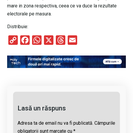
mare in zona respectiva, ceea ce va duce la rezultate
electorale pe masura.
Distribuie:
C
F
W
X
T
E
o
a
h
hr
m
py
ce
at
e
ail
Li
b
s
a
n
o
A
d
k
o
p
s
k
p
Lasă un răspuns
Adresa ta de email nu va fi publicată.
Câmpurile
obligatorii sunt marcate cu
*