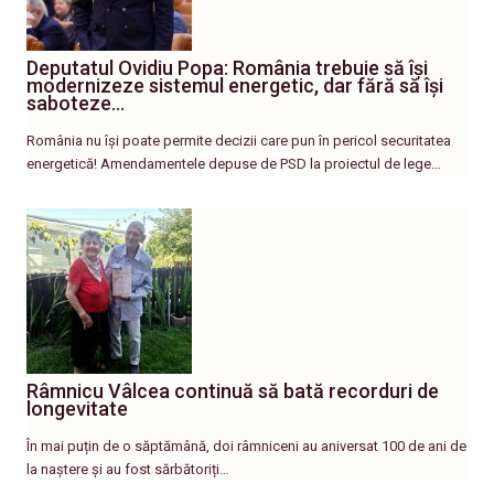
Deputatul Ovidiu Popa: România trebuie să își
modernizeze sistemul energetic, dar fără să își
saboteze…
România nu își poate permite decizii care pun în pericol securitatea
energetică! Amendamentele depuse de PSD la proiectul de lege…
Râmnicu Vâlcea continuă să bată recorduri de
longevitate
În mai puțin de o săptămână, doi râmniceni au aniversat 100 de ani de
la naștere și au fost sărbătoriți…