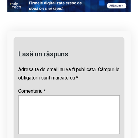
py
ce
at
e
ail
Li
b
s
a
n
o
A
d
k
o
p
s
k
p
Lasă un răspuns
Adresa ta de email nu va fi publicată.
Câmpurile
obligatorii sunt marcate cu
*
Comentariu
*