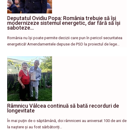
Deputatul Ovidiu Popa: România trebuie să își
modernizeze sistemul energetic, dar fără să își
saboteze…
România nu își poate permite decizii care pun în pericol securitatea
energetică! Amendamentele depuse de PSD la proiectul de lege…
Râmnicu Vâlcea continuă să bată recorduri de
longevitate
În mai puțin de o săptămână, doi râmniceni au aniversat 100 de ani de
la naștere și au fost sărbătoriți…