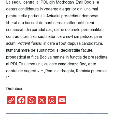
La sediul central al PDL din Modrogan, Emil Boc si-a
depus candidatura in vederea alegerilor din luna mai
pentru sefia partidului. Actualul presedinte democrat-
liberal s-a bucurat de sustinerea multor politicieni
consacrati din partidul sau, dar si de unele personalitati
contradictorii sau sustinatori care nu-l simpatizau pina
acum. Potrivit felului in care a fost depusa candidatura,
numarul mare de sustinatori si declaratiile facute,
pronosticul ar fi ca Boc va ramine in functia de presedinte
al PDL.Titlul motiunii, cu care candideaza Boc, este
destul de sugestiv – „Rominia dreapta, Rominia puternica
!”
Distribuie:
C
F
W
X
T
E
o
a
h
hr
m