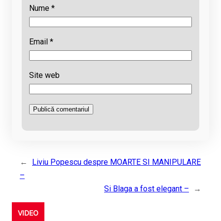
Nume
*
Email
*
Site web
←
Liviu Popescu despre MOARTE SI MANIPULARE
–
Si Blaga a fost elegant –
→
VIDEO