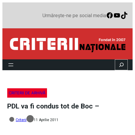
Faceboo
YouTu
TikT
Urmărește-ne pe social media
Search
CRITERII DE ARHIVĂ
PDL va fi condus tot de Boc –
Criterii
11 Aprilie 2011