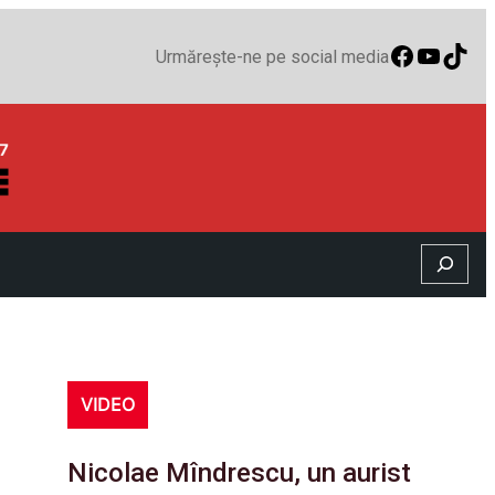
Faceboo
YouTu
TikT
Urmărește-ne pe social media
Search
VIDEO
Nicolae Mîndrescu, un aurist