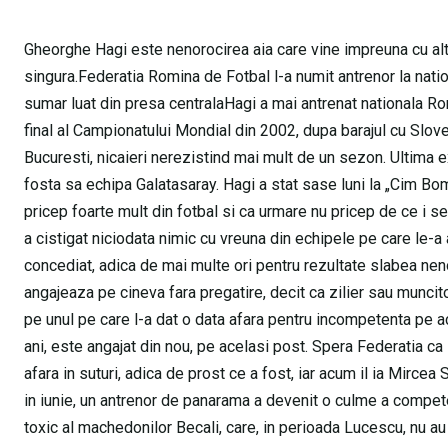
Gheorghe Hagi este nenorocirea aia care vine impreuna cu alta
singura.Federatia Romina de Fotbal l-a numit antrenor la nation
sumar luat din presa centralaHagi a mai antrenat nationala Rom
final al Campionatului Mondial din 2002, dupa barajul cu Slove
Bucuresti, nicaieri nerezistind mai mult de un sezon. Ultima e
fosta sa echipa Galatasaray. Hagi a stat sase luni la „Cim Bo
pricep foarte mult din fotbal si ca urmare nu pricep de ce i se
a cistigat niciodata nimic cu vreuna din echipele pe care le-a 
concediat, adica de mai multe ori pentru rezultate slabea nen
angajeaza pe cineva fara pregatire, decit ca zilier sau muncit
pe unul pe care l-a dat o data afara pentru incompetenta pe a
ani, este angajat din nou, pe acelasi post. Spera Federatia ca i
afara in suturi, adica de prost ce a fost, iar acum il ia Mirce
in iunie, un antrenor de panarama a devenit o culme a compete
toxic al machedonilor Becali, care, in perioada Lucescu, nu a