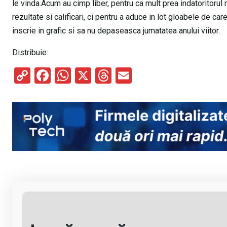
le vinda.Acum au cimp liber, pentru ca mult prea indatoritoru
rezultate si calificari, ci pentru a aduce in lot gloabele de 
inscrie in grafic si sa nu depaseasca jumatatea anului viitor.
Distribuie:
C
F
W
X
T
E
o
a
h
hr
m
py
ce
at
e
ail
Li
b
s
a
n
o
A
d
k
o
p
s
k
p