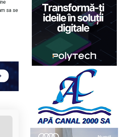
ine
ram sa se