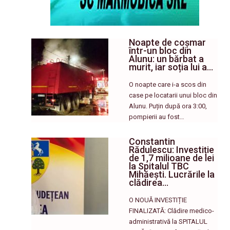
Noapte de coșmar
într-un bloc din
Alunu: un bărbat a
murit, iar soția lui a…
O noapte care i-a scos din
case pe locatarii unui bloc din
Alunu. Puțin după ora 3:00,
pompierii au fost…
Constantin
Rădulescu: Investiție
de 1,7 milioane de lei
la Spitalul TBC
Mihăești. Lucrările la
clădirea…
O NOUĂ INVESTIȚIE
FINALIZATĂ: Clădire medico-
administrativă la SPITALUL