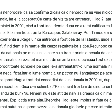
 nenorocire, ca sa confirme zicala ca o nenorocire nu vine nicio
ala, iar el a acceptat.Ce carte de vizita are antrenorul Hagi? Iata
iniei in 2001, cind a fost insa demis dupa ce a ratat calificarea l
nia. El a mai trecut pe la Bursaspor, Galatasaray, Poli Timisoara 
xperienta a „Regelui” ca antrenor a fost cea de la Istanbul, unde a
m”, fiind demis in martie din cauza rezultatelor slabe.Recunosc ca
 da nationala pe mina unuia care:nu a trecut printr-o scoala de an
antrenatnu a rezistat mai mult de un an la nici o echipaa fost dat 
orocit toate echipele pe care le-a antrenat.Intr-o lume normala, n
or necalificat.Intr-o lume normala, un patron nu-l angajeaza pe ac
cel post.Hagi a fost dat concediat de la nationala in 2001 si, dup
n acesti ani Gica s-a schimbat?Pai nu sint trei luni de cind turcii 
a Sandu de bun?Nu. Nimeni nu este atit de naiv sa creada ca din ma
ntei. Explicatia este alta.Gheorghe Hagi este impins in fata de c
u mai putut sa-si promoveze la nationala gloabele pe care intenti