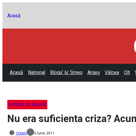
Acasă
Acasă
Național
Blogu’ lu’ Smeo
Argeș
Vâlcea
Olt
CRITERII DE ARHIVĂ
Nu era suficienta criza? Acu
Criterii
6 Iunie 2011