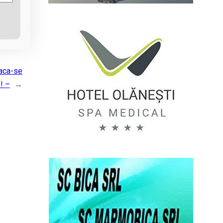
faca-se
 ! –
→