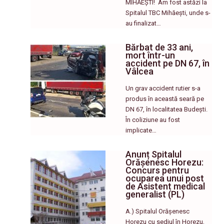
MIHĂEȘTI! ​ Am fost astăzi la
Spitalul TBC Mihăești, unde s-
au finalizat…
Bărbat de 33 ani,
mort într-un
accident pe DN 67, în
Vâlcea
Un grav accident rutier s-a
produs în această seară pe
DN 67, în localitatea Budești.
În coliziune au fost
implicate…
Anunț Spitalul
Orășenesc Horezu:
Concurs pentru
ocuparea unui post
de Asistent medical
generalist (PL)
A.) Spitalul Orășenesc
Horezu cu sediul în Horezu,