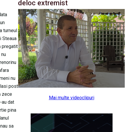
deloc extremist
data
 un
a turneul
si Steaua
 pregatit
 nu
trenorinu
afara
imeni nu
elasi post
a zece
Mai multe videoclipuri
l-au dat
rtie pina
lanul
onau sa