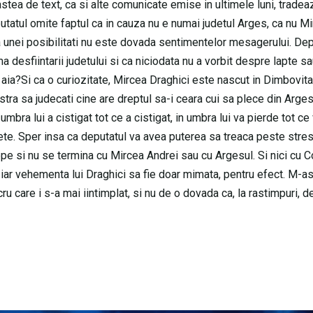
ea de text, ca si alte comunicate emise in ultimele luni, tradea
putatul omite faptul ca in cauza nu e numai judetul Arges, ca nu M
a unei posibilitati nu este dovada sentimentelor mesagerului. Dep
a desfiintarii judetului si ca niciodata nu a vorbit despre lapte 
ia?Si ca o curiozitate, Mircea Draghici este nascut in Dimbovita,
ra sa judecati cine are dreptul sa-i ceara cui sa plece din Arge
 umbra lui a cistigat tot ce a cistigat, in umbra lui va pierde tot ce
stete. Sper insa ca deputatul va avea puterea sa treaca peste stres
epe si nu se termina cu Mircea Andrei sau cu Argesul. Si nici cu C
, iar vehementa lui Draghici sa fie doar mimata, pentru efect. M-a
ru care i s-a mai iintimplat, si nu de o dovada ca, la rastimpuri, d