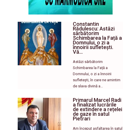
Constantin
Rădulescu: Astăzi
sărbătorim
Schimbarea la Față a
Domnului, o zi a
înnoirii sufletești.
Vă…
Astăzi sărbătorim
Schimbarea la Față a
Domnului, o zi a înnoirii
sufletești, în care ne amintim
de slava divină a…
Primarul Marcel Radi
a finalizat lucrările
de extindere a rețelei
de gaze în satul
Pietrari
Am început asfaltarea în satul