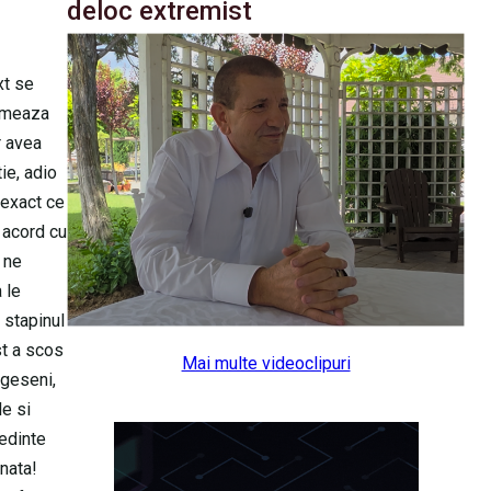
deloc extremist
xt se
someaza
r avea
ie, adio
 exact ce
 acord cu
u ne
 le
 stapinul
st a scos
Mai multe videoclipuri
rgeseni,
le si
sedinte
nata!