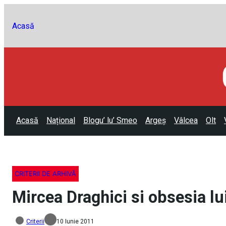
Acasă
Acasă
Național
Blogu’ lu’ Smeo
Argeș
Vâlcea
Olt
CRITERII DE ARHIVĂ
Mircea Draghici si obsesia lu
Criterii
10 Iunie 2011