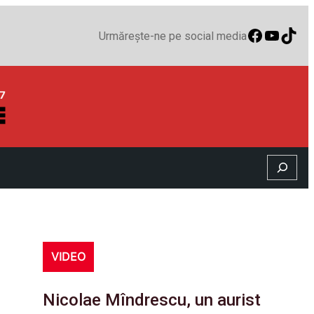
Faceboo
YouTu
TikT
Urmărește-ne pe social media
Search
VIDEO
Nicolae Mîndrescu, un aurist