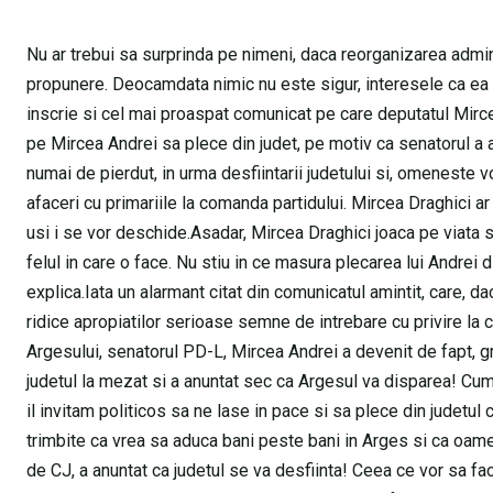
Nu ar trebui sa surprinda pe nimeni, daca reorganizarea admin
propunere. Deocamdata nimic nu este sigur, interesele ca ea s
inscrie si cel mai proaspat comunicat pe care deputatul Mircea
pe Mircea Andrei sa plece din judet, pe motiv ca senatorul a 
numai de pierdut, in urma desfiintarii judetului si, omeneste vo
afaceri cu primariile la comanda partidului. Mircea Draghici ar
usi i se vor deschide.Asadar, Mircea Draghici joaca pe viata s
felul in care o face. Nu stiu in ce masura plecarea lui Andrei d
explica.Iata un alarmant citat din comunicatul amintit, care, da
ridice apropiatilor serioase semne de intrebare cu privire la
Argesului, senatorul PD-L, Mircea Andrei a devenit de fapt, gr
judetul la mezat si a anuntat sec ca Argesul va disparea! Cu
il invitam politicos sa ne lase in pace si sa plece din judetul
trimbite ca vrea sa aduca bani peste bani in Arges si ca oame
de CJ, a anuntat ca judetul se va desfiinta! Ceea ce vor sa fa