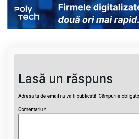
py
ce
at
e
ail
Li
b
s
a
n
o
A
d
k
o
p
s
k
p
Lasă un răspuns
Adresa ta de email nu va fi publicată.
Câmpurile obligato
Comentariu
*