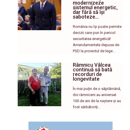
modernizeze
sistemul energetic,
dar fără să își
saboteze…
România nu își poate permite
decizii care pun în pericol
securitatea energetică!
Amendamentele depuse de
PSD la proiectul de lege…
Râmnicu Vâlcea
continuă să bată
recorduri de
longevitate
În mai puțin de o săptămână,
doi râmniceni au aniversat
100 de ani de la naștere și au
fost sărbătoriți…