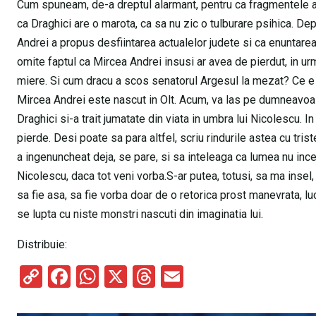
Cum spuneam, de-a dreptul alarmant, pentru ca fragmentele ast
ca Draghici are o marota, ca sa nu zic o tulburare psihica. De
Andrei a propus desfiintarea actualelor judete si ca enuntare
omite faptul ca Mircea Andrei insusi ar avea de pierdut, in urm
miere. Si cum dracu a scos senatorul Argesul la mezat? Ce e a
Mircea Andrei este nascut in Olt. Acum, va las pe dumneavoast
Draghici si-a trait jumatate din viata in umbra lui Nicolescu. In
pierde. Desi poate sa para altfel, scriu rindurile astea cu tri
a ingenuncheat deja, se pare, si sa inteleaga ca lumea nu inc
Nicolescu, daca tot veni vorba.S-ar putea, totusi, sa ma insel
sa fie asa, sa fie vorba doar de o retorica prost manevrata, luc
se lupta cu niste monstri nascuti din imaginatia lui.
Distribuie:
C
F
W
X
T
E
o
a
h
hr
m