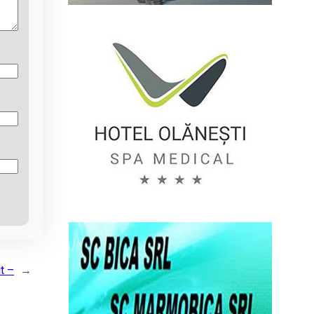
it –
→