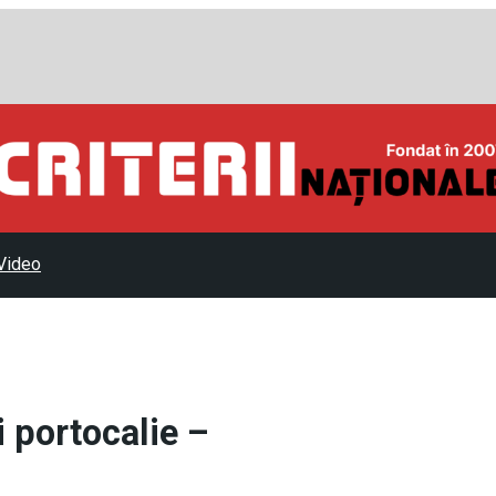
Video
i portocalie –