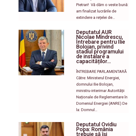
Pietrari! ​ Vă dăm o veste bună:
am finalizat lucrările de
extindere a rețelei de…
Deputatul AUR
Nicolae Mîndrescu,
Întrebare pentru Ilie
Bolojan, privind
stadiul programului
de instalare a
capacităților…
ÎNTREBARE PARLAMENTARĂ
Către: Ministerul Energiei,
domnului Ilie Bolojan,
ministru-interimar Autorității
Naționale de Reglementare în
Domeniul Energiei (ANRE) De
la: Domnul…
Deputatul Ovidiu
Popa: România
trebuie să își