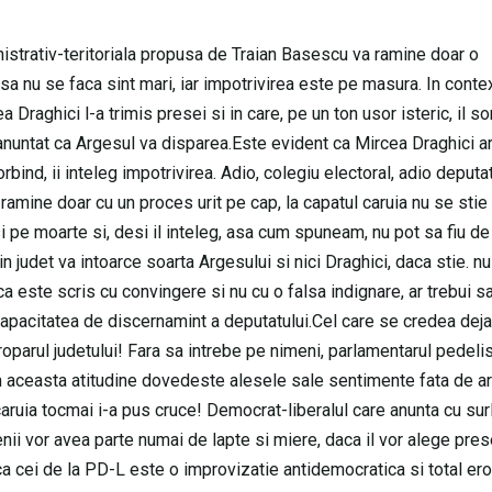
istrativ-teritoriala propusa de Traian Basescu va ramine doar o
a nu se faca sint mari, iar impotrivirea este pe masura. In conte
 Draghici l-a trimis presei si in care, pe un ton usor isteric, il 
anuntat ca Argesul va disparea.Este evident ca Mircea Draghici a
rbind, ii inteleg impotrivirea. Adio, colegiu electoral, adio deputat
 ramine doar cu un proces urit pe cap, la capatul caruia nu se stie
i pe moarte si, desi il inteleg, asa cum spuneam, nu pot sa fiu de
in judet va intoarce soarta Argesului si nici Draghici, daca stie. n
ca este scris cu convingere si nu cu o falsa indignare, ar trebui sa
 capacitatea de discernamint a deputatului.Cel care se credea deja
oparul judetului! Fara sa intrebe pe nimeni, parlamentarul pedeli
m aceasta atitudine dovedeste alesele sale sentimente fata de a
 caruia tocmai i-a pus cruce! Democrat-liberalul care anunta cu sur
nii vor avea parte numai de lapte si miere, daca il vor alege pre
ca cei de la PD-L este o improvizatie antidemocratica si total ero