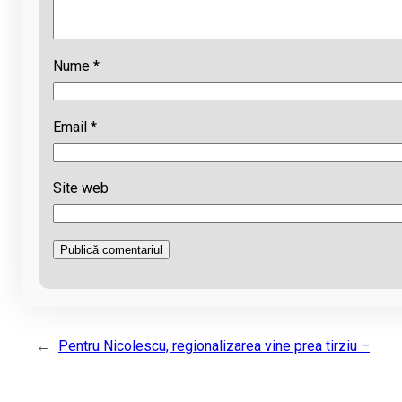
Nume
*
Email
*
Site web
←
Pentru Nicolescu, regionalizarea vine prea tirziu –