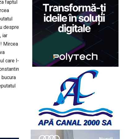
za faptul
ircea
utatul
sau despre
 iar
s! Mircea
 va
ul care l-
onstantin
s bucura
eputatul