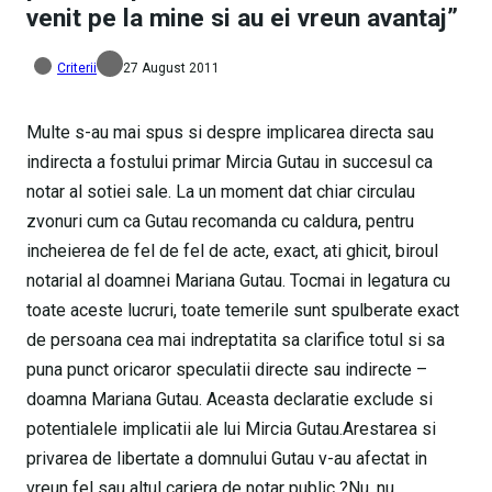
venit pe la mine si au ei vreun avantaj”
Criterii
27 August 2011
Multe s-au mai spus si despre implicarea directa sau
indirecta a fostului primar Mircia Gutau in succesul ca
notar al sotiei sale. La un moment dat chiar circulau
zvonuri cum ca Gutau recomanda cu caldura, pentru
incheierea de fel de fel de acte, exact, ati ghicit, biroul
notarial al doamnei Mariana Gutau. Tocmai in legatura cu
toate aceste lucruri, toate temerile sunt spulberate exact
de persoana cea mai indreptatita sa clarifice totul si sa
puna punct oricaror speculatii directe sau indirecte –
doamna Mariana Gutau. Aceasta declaratie exclude si
potentialele implicatii ale lui Mircia Gutau.Arestarea si
privarea de libertate a domnului Gutau v-au afectat in
vreun fel sau altul cariera de notar public ?Nu, nu,