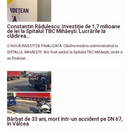
Constantin Rădulescu: Investiție de 1,7 milioane
de lei la Spitalul TBC Mihăești. Lucrările la
clădirea…
O NOUĂ INVESTIȚIE FINALIZATĂ: Clădire medico-administrativă la
SPITALUL MIHĂEȘTI! ​ Am fost astăzi la Spitalul TBC Mihăești, unde s-
au finalizat…
Bărbat de 33 ani, mort într-un accident pe DN 67,
în Vâlcea