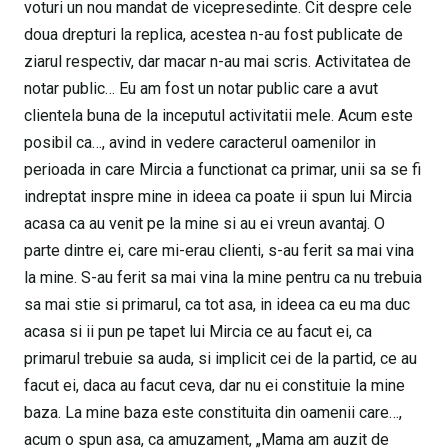
voturi un nou mandat de vicepresedinte. Cit despre cele
doua drepturi la replica, acestea n-au fost publicate de
ziarul respectiv, dar macar n-au mai scris. Activitatea de
notar public… Eu am fost un notar public care a avut
clientela buna de la inceputul activitatii mele. Acum este
posibil ca…, avind in vedere caracterul oamenilor in
perioada in care Mircia a functionat ca primar, unii sa se fi
indreptat inspre mine in ideea ca poate ii spun lui Mircia
acasa ca au venit pe la mine si au ei vreun avantaj. O
parte dintre ei, care mi-erau clienti, s-au ferit sa mai vina
la mine. S-au ferit sa mai vina la mine pentru ca nu trebuia
sa mai stie si primarul, ca tot asa, in ideea ca eu ma duc
acasa si ii pun pe tapet lui Mircia ce au facut ei, ca
primarul trebuie sa auda, si implicit cei de la partid, ce au
facut ei, daca au facut ceva, dar nu ei constituie la mine
baza. La mine baza este constituita din oamenii care…,
acum o spun asa, ca amuzament, „Mama am auzit de