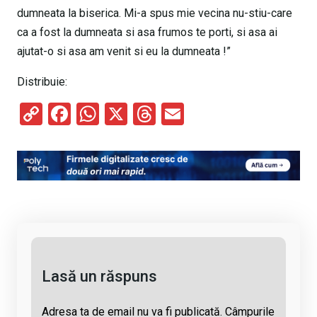
dumneata la biserica. Mi-a spus mie vecina nu-stiu-care
ca a fost la dumneata si asa frumos te porti, si asa ai
ajutat-o si asa am venit si eu la dumneata !”
Distribuie:
C
F
W
X
T
E
o
a
h
hr
m
py
ce
at
e
ail
Li
b
s
a
n
o
A
d
k
o
p
s
k
p
Lasă un răspuns
Adresa ta de email nu va fi publicată.
Câmpurile