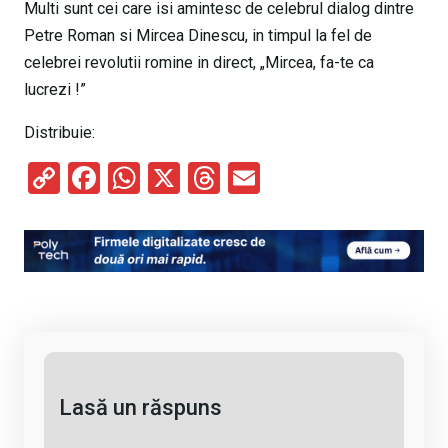
Multi sunt cei care isi amintesc de celebrul dialog dintre
Petre Roman si Mircea Dinescu, in timpul la fel de
celebrei revolutii romine in direct, „Mircea, fa-te ca
lucrezi !”
Distribuie:
C
F
W
X
T
E
o
a
h
hr
m
py
ce
at
e
ail
Li
b
s
a
n
o
A
d
k
o
p
s
k
p
Lasă un răspuns