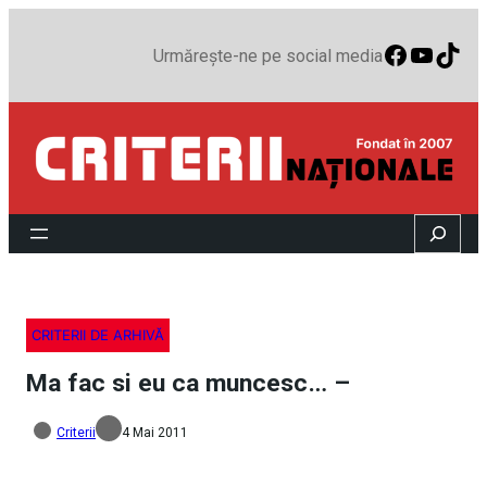
Faceboo
YouTu
TikT
Urmărește-ne pe social media
Search
CRITERII DE ARHIVĂ
Ma fac si eu ca muncesc… –
Criterii
4 Mai 2011