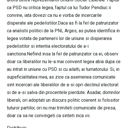
ca PSD nu critica legea, faptul ca lui Tudor Pendiuc ii
convine, iata dovezi ca nu e vorba de incercarile
disperate ale pedelistilor.Daca as fi la fel de patrunzator
ca analistii politici de la PNL Arges, as putea identifica in
legea votata de partenerii lor de uniune si disperarea
pedelistilor si intentia electoratului de a-i
sanctiona.Nefiind insa la fel de patrunzator ca ei, observ
doar ca liberalilor nu le-a mai convenit legea abia dupa ce
au intrat in uniune cu PSD si cu ailalti, ai turnatorului. Si, in
supeficialitatea mea, as zice ca asemenea comunicate
sint incercari ale liberalilor de a-si opri declinul electoral
si de a-si salva din procentele pierdute. Asadar, domnilor
liberali, ori adoptati un discurs politic coerent si folositor
tuturor partilor, ori nu mai trimiteti comunicate de presa,
doar ca sa ne convingeti ca sinteti inca vii.
Distribuie: