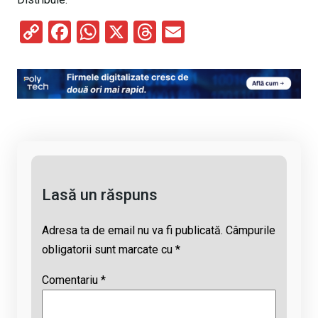
C
F
W
X
T
E
o
a
h
hr
m
py
ce
at
e
ail
Li
b
s
a
n
o
A
d
k
o
p
s
k
p
Lasă un răspuns
Adresa ta de email nu va fi publicată.
Câmpurile
obligatorii sunt marcate cu
*
Comentariu
*