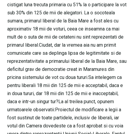
cistigat luna trecuta primaria cu 51% la o participare la vot
sub 30% din 125 de mii de alegatori. La o socoteala
sumara, primarul liberal de la Baia Mare a fost ales cu
aproximativ 18 mii de voturi, ceea ce inseamna ca mai
mult de o suta de mii de cetateni nu sint reprezentati de
primarul liberal.Ciudat, dar la vremea aia nu am primit
comunicate care sa deplinga lipsa de legitimitate si de
reprezentativitate a primarului liberal de la Baia Mare, sau
deficitul grav de democratie creat in Maramures din
pricina sistemului de vot cu doua tururi.Sa intelegem ca
pentru liberali 18 mii din 125 de mii e acceptabil, daca e
in doua tururi, dar 18 mii din 125 de mii e inacceptabil,
daca e intr-un singur tur?La al treilea punct, opunem
urmatoarele observatii:Proiectul de modificare a legii a
fost sustinut de toate partidele, inclusiv de liberali, iar
votul din Camera dovedeste ca a fost aprobat si cu voia
unora dintre reprezentantii Uniunii Social-Liberale. Faptul