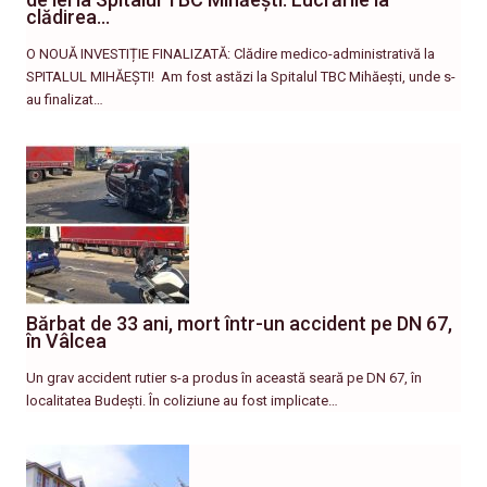
clădirea…
O NOUĂ INVESTIȚIE FINALIZATĂ: Clădire medico-administrativă la
SPITALUL MIHĂEȘTI! ​ Am fost astăzi la Spitalul TBC Mihăești, unde s-
au finalizat…
Bărbat de 33 ani, mort într-un accident pe DN 67,
în Vâlcea
Un grav accident rutier s-a produs în această seară pe DN 67, în
localitatea Budești. În coliziune au fost implicate…