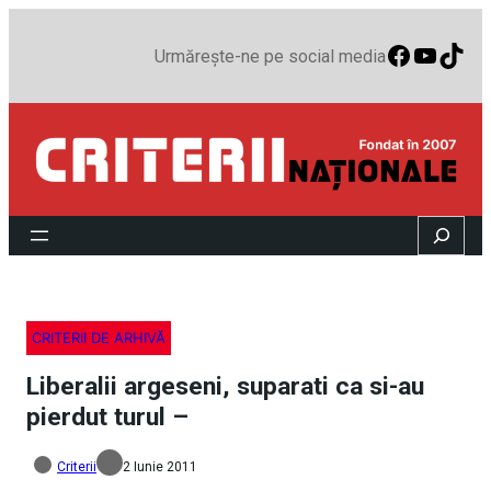
Faceboo
YouTu
TikT
Urmărește-ne pe social media
Search
CRITERII DE ARHIVĂ
Liberalii argeseni, suparati ca si-au
pierdut turul –
Criterii
2 Iunie 2011