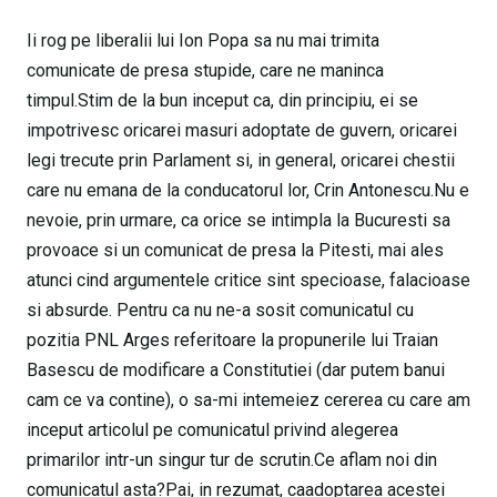
Ii rog pe liberalii lui Ion Popa sa nu mai trimita
comunicate de presa stupide, care ne maninca
timpul.Stim de la bun inceput ca, din principiu, ei se
impotrivesc oricarei masuri adoptate de guvern, oricarei
legi trecute prin Parlament si, in general, oricarei chestii
care nu emana de la conducatorul lor, Crin Antonescu.Nu e
nevoie, prin urmare, ca orice se intimpla la Bucuresti sa
provoace si un comunicat de presa la Pitesti, mai ales
atunci cind argumentele critice sint specioase, falacioase
si absurde. Pentru ca nu ne-a sosit comunicatul cu
pozitia PNL Arges referitoare la propunerile lui Traian
Basescu de modificare a Constitutiei (dar putem banui
cam ce va contine), o sa-mi intemeiez cererea cu care am
inceput articolul pe comunicatul privind alegerea
primarilor intr-un singur tur de scrutin.Ce aflam noi din
comunicatul asta?Pai, in rezumat, caadoptarea acestei