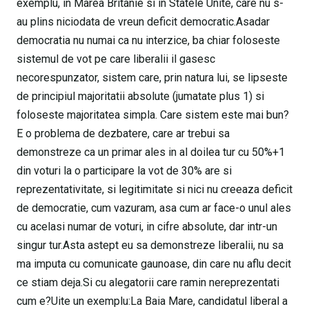
exemplu, in Marea Britanie si in Statele Unite, care nu s-
au plins niciodata de vreun deficit democratic.Asadar
democratia nu numai ca nu interzice, ba chiar foloseste
sistemul de vot pe care liberalii il gasesc
necorespunzator, sistem care, prin natura lui, se lipseste
de principiul majoritatii absolute (jumatate plus 1) si
foloseste majoritatea simpla. Care sistem este mai bun?
E o problema de dezbatere, care ar trebui sa
demonstreze ca un primar ales in al doilea tur cu 50%+1
din voturi la o participare la vot de 30% are si
reprezentativitate, si legitimitate si nici nu creeaza deficit
de democratie, cum vazuram, asa cum ar face-o unul ales
cu acelasi numar de voturi, in cifre absolute, dar intr-un
singur tur.Asta astept eu sa demonstreze liberalii, nu sa
ma imputa cu comunicate gaunoase, din care nu aflu decit
ce stiam deja.Si cu alegatorii care ramin nereprezentati
cum e?Uite un exemplu:La Baia Mare, candidatul liberal a