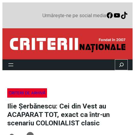
Faceboo
YouTu
TikT
Urmărește-ne pe social media
Search
CRITERII DE ARHIVĂ
Ilie Şerbănescu: Cei din Vest au
ACAPARAT TOT, exact ca într-un
scenariu COLONIALIST clasic