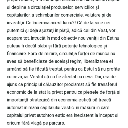
şi depline a circulaţiei produselor, serviciilor şi
capitalurilor, a schimburilor comerciale, valutare şi de
investiţii. Ce însemna acest lucru?! Că de la sine cei
puternici şi deja aşezaţi în piaţă, adică cei din Vest, vor
acapara tot, întrucât în mod obiectiv nou veniţii din Est nu
puteau fi decât slabi şi fără potenţe tehnologice şi
financiare. Fără de mirare, circulaţia forţei de muncă nu
avea să beneficieze de acelaşi regim, liberalizarea ei
urmând să fie făcută treptat, pentru ca Estul să nu profite
cu ceva, iar Vestul să nu fie afectat cu ceva. Dar, era de
ajuns ca principiul călăuzitor proclamat să fie transferul
economic de la stat la privat pentru ca piesele de forţă şi
importanţă strategică din economia estică să treacă
automat în mâna capitalului vestic, în măsura în care
capitalul privat autohton estic era inexistent la început şi
oricum fără vlagă pe parcurs.