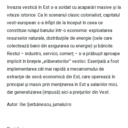
Invazia vestică în Est s-a soldat cu acaparări masive şi la
viteze istorice. Ca în scenariul clasic colonialist, capitalul
vest-european s-a înfipt de la început în ceea ce
constituie rulajul banului într-o economie: exploatarea
resurselor naturale, distribuţiile de energie (cele care
colectează banii din asigurarea cu energie) şi băncile.
Restul – industrii, servicii, comerţ – s-a prăbuşit aproape
implicit în braţele „eliberatorilor” vestici. Esenţială a fost
implementarea cât mai rapidă a mecanismului de
extracţie de sevă economică din Est, care operează în
principal şi masiv prin menţinerea în Est a salariilor mici,
dar generalizarea (impusă) aici a preţurilor din Vest.
Autor: Ilie Şerbănescu, jurnalul.ro