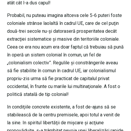
atât cât l-a dus capul!
Probabil, nu puteau imagina altceva cele 5-6 puteri foste
coloniale strânse laolaltă în cadrul UE, care de cel puţin
două-trei secole nu-şi datoraseră prosperitatea decât
extracţiei sistematice şi masive din teritoriile coloniale.
Ceea ce era nou acum era doar faptul că trebuiau să pună
în operă un sistem colonial în comun, un fel de
„colonialism colectiv”. Regulile şi constrângerile aveau
să fie stabilite în comun în cadrul UE, iar colonialismul
propriu-zis urma să fie practicat de capitalul privat
occidental, în frunte cu marile lui multinaţionale. A fost o
politică statală de tip colonial!
In condiţiile concrete existente, a fost de-ajuns să se
stabilească de la centru premisele, apoi totul a venit de
la sine. In spiritul libertăţii de mişcare şi acţiune
propovăduite, s-a trâmbiţat nevoia unei liberalizări rapide