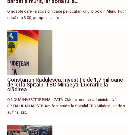
bărbat a murit, iar soția lui a…
O noapte care i-a scos din case pe locatarii unui bloc din Alunu. Puțin
după ora 3:00, pompierii au fost…
Constantin Rădulescu: Investiție de 1,7 milioane
de lei la Spitalul TBC Mihăești. Lucrările la
clădirea…
O NOUĂ INVESTIȚIE FINALIZATĂ: Clădire medico-administrativă la
SPITALUL MIHĂEȘTI! ​ Am fost astăzi la Spitalul TBC Mihăești, unde s-
au finalizat…