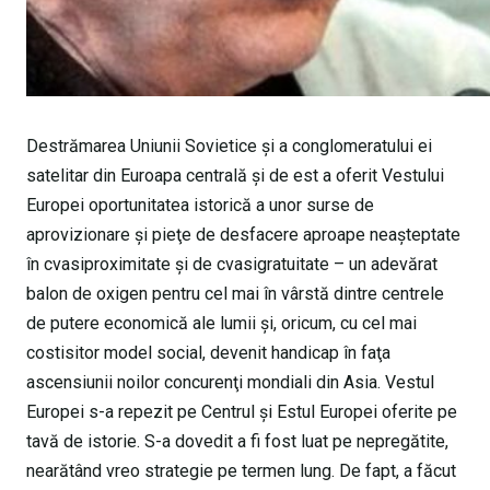
Destrămarea Uniunii Sovietice şi a conglomeratului ei
satelitar din Euroapa centrală şi de est a oferit Vestului
Europei oportunitatea istorică a unor surse de
aprovizionare şi pieţe de desfacere aproape neaşteptate
în cvasiproximitate şi de cvasigratuitate – un adevărat
balon de oxigen pentru cel mai în vârstă dintre centrele
de putere economică ale lumii şi, oricum, cu cel mai
costisitor model social, devenit handicap în faţa
ascensiunii noilor concurenţi mondiali din Asia. Vestul
Europei s-a repezit pe Centrul şi Estul Europei oferite pe
tavă de istorie. S-a dovedit a fi fost luat pe nepregătite,
nearătând vreo strategie pe termen lung. De fapt, a făcut