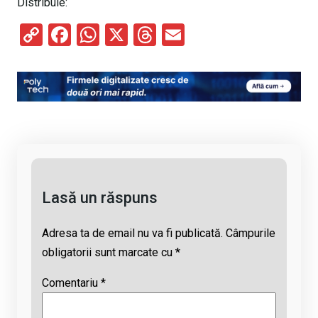
Distribuie:
C
F
W
X
T
E
o
a
h
hr
m
py
ce
at
e
ail
Li
b
s
a
n
o
A
d
k
o
p
s
k
p
Lasă un răspuns
Adresa ta de email nu va fi publicată.
Câmpurile
obligatorii sunt marcate cu
*
Comentariu
*