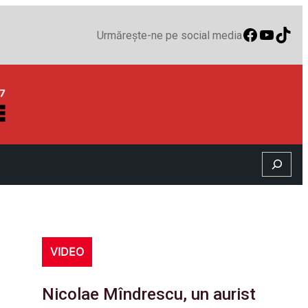
Faceboo
YouTu
TikT
Urmărește-ne pe social media
Search
VIDEO
Nicolae Mîndrescu, un aurist