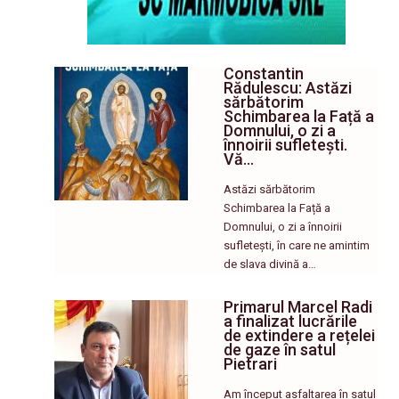
Constantin
Rădulescu: Astăzi
sărbătorim
Schimbarea la Față a
Domnului, o zi a
înnoirii sufletești.
Vă…
Astăzi sărbătorim
Schimbarea la Față a
Domnului, o zi a înnoirii
sufletești, în care ne amintim
de slava divină a…
Primarul Marcel Radi
a finalizat lucrările
de extindere a rețelei
de gaze în satul
Pietrari
Am început asfaltarea în satul