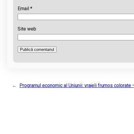
Email
*
Site web
←
Programul economic al Uniunii: vrajeli frumos colorate 