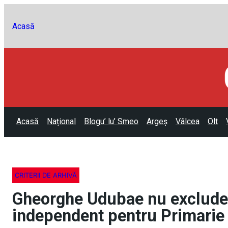
Acasă
Acasă
Național
Blogu’ lu’ Smeo
Argeș
Vâlcea
Olt
CRITERII DE ARHIVĂ
Gheorghe Udubae nu exclude 
independent pentru Primarie