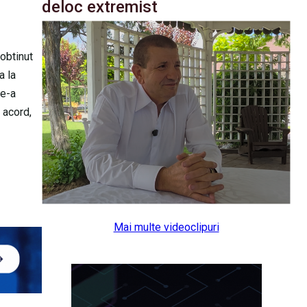
deloc extremist
 obtinut
a la
ne-a
 acord,
Mai multe videoclipuri