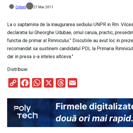
Criterii
27 Mai 2011
La o saptamina de la inaugurarea sediului UNPR in Rm. Vilcea, 
declaratia lui Gheorghe Udubae, omul caruia, practic, presedint
functia de primar al Rimnicului.” Discutiile au avut loc in pre
recomandat sa sustinem candidatul PDL la Primaria Rimnicului
dar in presa s-a inteles altceva.”
Distribuie:
C
F
W
X
T
E
o
a
h
hr
m
py
ce
at
e
ail
Li
b
s
a
n
o
A
d
k
o
p
s