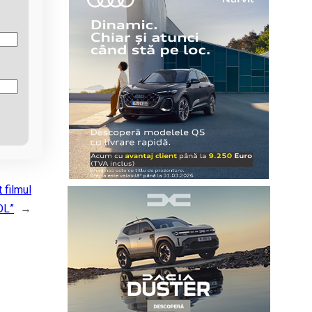
 filmul
DL”
→