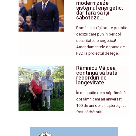
modernizeze
sistemul energetic,
dar fără să își
saboteze…
România nu își poate permite
decizii care pun în pericol
securitatea energetică!
Amendamentele depuse de
PSD la proiectul de lege…
Râmnicu Vâlcea
continuă să bată
recorduri de
longevitate
În mai puțin de o săptămână,
doi râmniceni au aniversat
100 de ani de la naștere și au
fost sărbătoriți…