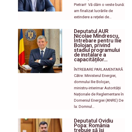
Pietrari! ​ Vă dăm o veste bună:
am finalizat lucrările de
extindere a rețelei de…
Deputatul AUR
Nicolae Mîndrescu,
Întrebare pentru Ilie
Bolojan, privind
stadiul programului
de instalare a
capacităților…
ÎNTREBARE PARLAMENTARĂ
Către: Ministerul Energiei,
domnului Ilie Bolojan,
ministru-interimar Autorității
Naționale de Reglementare în
Domeniul Energiei (ANRE) De
la: Domnul…
Deputatul Ovidiu
Popa: România
trebuie să își