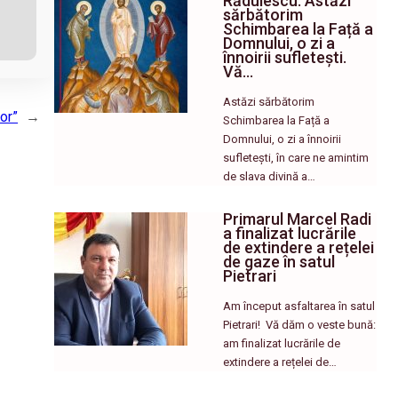
Rădulescu: Astăzi
sărbătorim
Schimbarea la Față a
Domnului, o zi a
înnoirii sufletești.
Vă…
Astăzi sărbătorim
or”
→
Schimbarea la Față a
Domnului, o zi a înnoirii
sufletești, în care ne amintim
de slava divină a…
Primarul Marcel Radi
a finalizat lucrările
de extindere a rețelei
de gaze în satul
Pietrari
Am început asfaltarea în satul
Pietrari! ​ Vă dăm o veste bună:
am finalizat lucrările de
extindere a rețelei de…