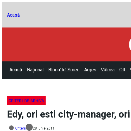
Acasă
Acasă
Național
Blogu’ lu’ Smeo
Argeș
Vâlcea
Olt
CRITERII DE ARHIVĂ
Edy, ori esti city-manager, ori
Criterii
28 Iunie 2011