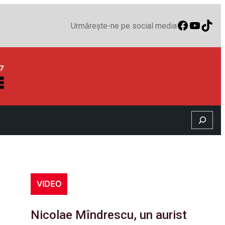
Faceboo
YouTu
TikT
Urmărește-ne pe social media
Search
VIDEO
Nicolae Mîndrescu, un aurist