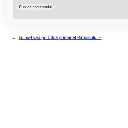
←
Eu nu-l vad pe Cilea primar al Rimnicului –