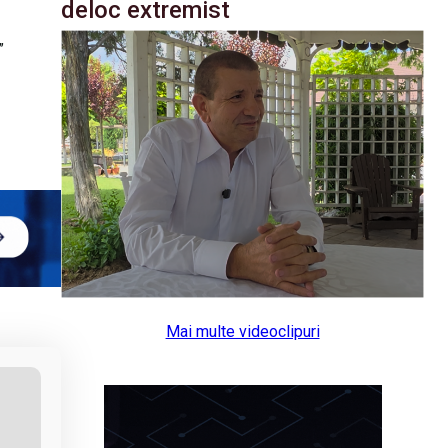
deloc extremist
”
Mai multe videoclipuri