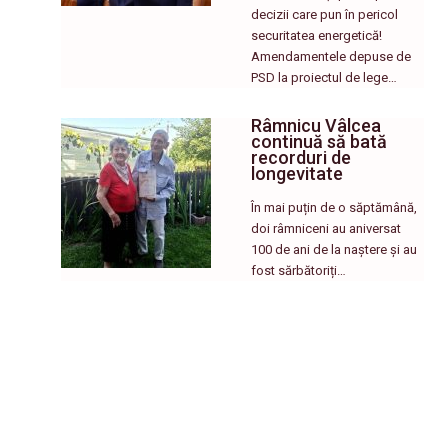
decizii care pun în pericol
securitatea energetică!
Amendamentele depuse de
PSD la proiectul de lege…
Râmnicu Vâlcea
continuă să bată
recorduri de
longevitate
În mai puțin de o săptămână,
doi râmniceni au aniversat
100 de ani de la naștere și au
fost sărbătoriți…