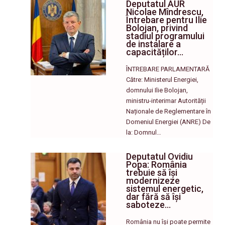
Deputatul AUR
Nicolae Mîndrescu,
Întrebare pentru Ilie
Bolojan, privind
stadiul programului
de instalare a
capacităților…
ÎNTREBARE PARLAMENTARĂ
Către: Ministerul Energiei,
domnului Ilie Bolojan,
ministru-interimar Autorității
Naționale de Reglementare în
Domeniul Energiei (ANRE) De
la: Domnul…
Deputatul Ovidiu
Popa: România
trebuie să își
modernizeze
sistemul energetic,
dar fără să își
saboteze…
România nu își poate permite