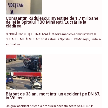
Constantin Rădulescu: Investiție de 1,7 milioane
de lei la Spitalul TBC Mihăești. Lucrările la
clădirea…
O NOUĂ INVESTIȚIE FINALIZATĂ: Clădire medico-administrativă la
SPITALUL MIHĂEȘTI! ​ Am fost astăzi la Spitalul TBC Mihăești, unde s-
au finalizat…
Bărbat de 33 ani, mort într-un accident pe DN 67,
în Vâlcea
Un grav accident rutier s-a produs în această seară pe DN 67, în