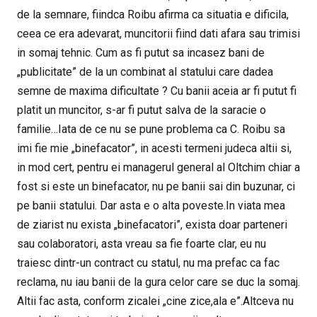
de la semnare, fiindca Roibu afirma ca situatia e dificila,
ceea ce era adevarat, muncitorii fiind dati afara sau trimisi
in somaj tehnic. Cum as fi putut sa incasez bani de
„publicitate” de la un combinat al statului care dadea
semne de maxima dificultate ? Cu banii aceia ar fi putut fi
platit un muncitor, s-ar fi putut salva de la saracie o
familie…Iata de ce nu se pune problema ca C. Roibu sa
imi fie mie „binefacator”, in acesti termeni judeca altii si,
in mod cert, pentru ei managerul general al Oltchim chiar a
fost si este un binefacator, nu pe banii sai din buzunar, ci
pe banii statului. Dar asta e o alta poveste.In viata mea
de ziarist nu exista „binefacatori”, exista doar parteneri
sau colaboratori, asta vreau sa fie foarte clar, eu nu
traiesc dintr-un contract cu statul, nu ma prefac ca fac
reclama, nu iau banii de la gura celor care se duc la somaj.
Altii fac asta, conform zicalei „cine zice,ala e”.Altceva nu