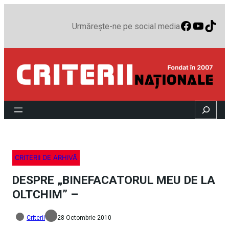
Faceboo
YouTu
TikT
Urmărește-ne pe social media
Search
CRITERII DE ARHIVĂ
DESPRE „BINEFACATORUL MEU DE LA
OLTCHIM” –
Criterii
28 Octombrie 2010