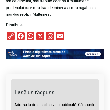
am de discutat, mai trebuie doar sa ii multumesc
prietenului care m-a tras de mineca si m-a rugat sa nu
mai dau replici. Multumesc.
Distribuie:
C
F
W
X
T
E
o
a
h
hr
m
py
ce
at
e
ail
Li
b
s
a
n
o
A
d
k
o
p
s
k
p
Lasă un răspuns
Adresa ta de email nu va fi publicată.
Câmpurile