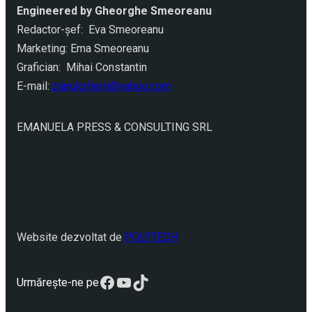
Engineered by Gheorghe Smeoreanu
Redactor-şef: Eva Smeoreanu
Marketing: Ema Smeoreanu
Grafician: Mihai Constantin
E-mail:
ziarulcriterii@yahoo.com
EMANUELA PRESS & CONSULTING SRL
Website dezvoltat de
POLYTECH
Facebook
YouTube
TikTok
Urmărește-ne pe