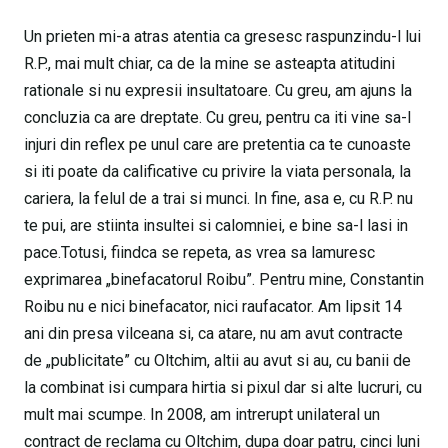
Un prieten mi-a atras atentia ca gresesc raspunzindu-l lui
R.P., mai mult chiar, ca de la mine se asteapta atitudini
rationale si nu expresii insultatoare. Cu greu, am ajuns la
concluzia ca are dreptate. Cu greu, pentru ca iti vine sa-l
injuri din reflex pe unul care are pretentia ca te cunoaste
si iti poate da calificative cu privire la viata personala, la
cariera, la felul de a trai si munci. In fine, asa e, cu R.P. nu
te pui, are stiinta insultei si calomniei, e bine sa-l lasi in
pace.Totusi, fiindca se repeta, as vrea sa lamuresc
exprimarea „binefacatorul Roibu”. Pentru mine, Constantin
Roibu nu e nici binefacator, nici raufacator. Am lipsit 14
ani din presa vilceana si, ca atare, nu am avut contracte
de „publicitate” cu Oltchim, altii au avut si au, cu banii de
la combinat isi cumpara hirtia si pixul dar si alte lucruri, cu
mult mai scumpe. In 2008, am intrerupt unilateral un
contract de reclama cu Oltchim, dupa doar patru, cinci luni