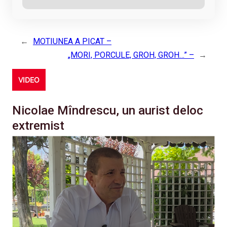
←
MOTIUNEA A PICAT –
„MORI, PORCULE, GROH, GROH…” –
→
VIDEO
Nicolae Mîndrescu, un aurist deloc
extremist