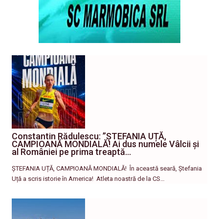
Constantin Rădulescu: ”ȘTEFANIA UȚĂ,
CAMPIOANĂ MONDIALĂ! Ai dus numele Vâlcii și
al României pe prima treaptă…
ȘTEFANIA UȚĂ, CAMPIOANĂ MONDIALĂ! ​În această seară, Ștefania
Uță a scris istorie în America! ​ Atleta noastră de la CS…