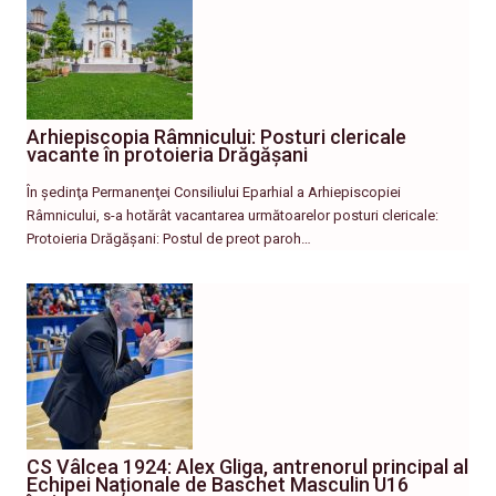
Arhiepiscopia Râmnicului: Posturi clericale
vacante în protoieria Drăgășani
În şedinţa Permanenţei Consiliului Eparhial a Arhiepiscopiei
Râmnicului, s-a hotărât vacantarea următoarelor posturi clericale:
Protoieria Drăgășani: Postul de preot paroh…
CS Vâlcea 1924: Alex Gliga, antrenorul principal al
Echipei Naționale de Baschet Masculin U16