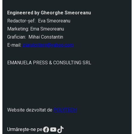
Engineered by Gheorghe Smeoreanu
Redactor-şef: Eva Smeoreanu
Marketing: Ema Smeoreanu
Grafician: Mihai Constantin
E-mail:
ziarulcriterii@yahoo.com
EMANUELA PRESS & CONSULTING SRL
Website dezvoltat de
POLYTECH
Facebook
YouTube
TikTok
Urmărește-ne pe