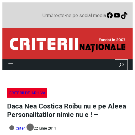
Faceboo
YouTu
TikT
Urmărește-ne pe social media
Search
CRITERII DE ARHIVĂ
Daca Nea Costica Roibu nu e pe Aleea
Personalitatilor nimic nu e ! –
Criterii
22 Iunie 2011