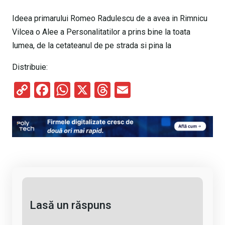
Ideea primarului Romeo Radulescu de a avea in Rimnicu
Vilcea o Alee a Personalitatilor a prins bine la toata
lumea, de la cetateanul de pe strada si pina la
Distribuie:
C
F
W
X
T
E
o
a
h
hr
m
py
ce
at
e
ail
Li
b
s
a
n
o
A
d
k
o
p
s
k
p
Lasă un răspuns