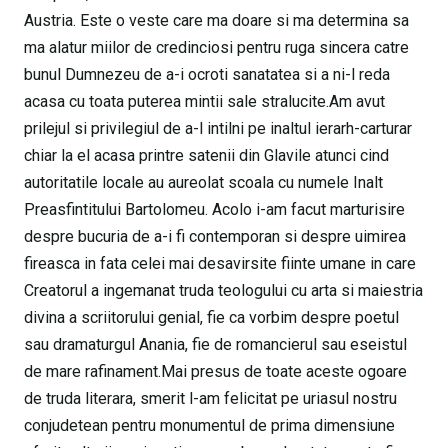
Austria. Este o veste care ma doare si ma determina sa
ma alatur miilor de credinciosi pentru ruga sincera catre
bunul Dumnezeu de a-i ocroti sanatatea si a ni-l reda
acasa cu toata puterea mintii sale stralucite.Am avut
prilejul si privilegiul de a-l intilni pe inaltul ierarh-carturar
chiar la el acasa printre satenii din Glavile atunci cind
autoritatile locale au aureolat scoala cu numele Inalt
Preasfintitului Bartolomeu. Acolo i-am facut marturisire
despre bucuria de a-i fi contemporan si despre uimirea
fireasca in fata celei mai desavirsite fiinte umane in care
Creatorul a ingemanat truda teologului cu arta si maiestria
divina a scriitorului genial, fie ca vorbim despre poetul
sau dramaturgul Anania, fie de romancierul sau eseistul
de mare rafinament.Mai presus de toate aceste ogoare
de truda literara, smerit l-am felicitat pe uriasul nostru
conjudetean pentru monumentul de prima dimensiune