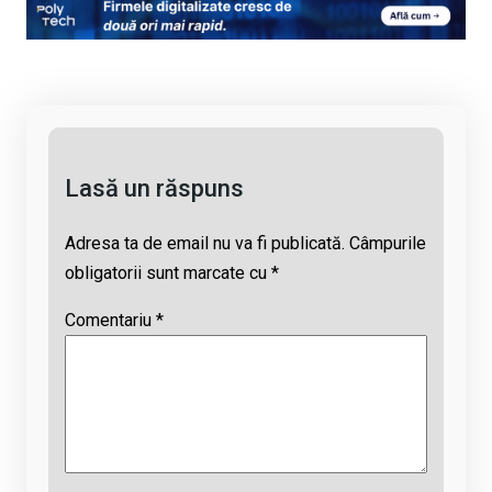
py
ce
at
e
ail
Li
b
s
a
n
o
A
d
k
o
p
s
k
p
Lasă un răspuns
Adresa ta de email nu va fi publicată.
Câmpurile
obligatorii sunt marcate cu
*
Comentariu
*