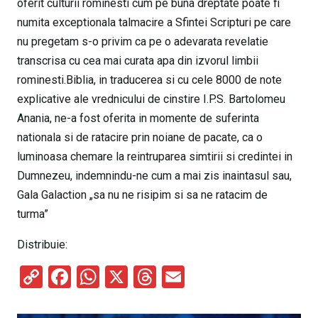
oferit culturii rominesti cum pe buna dreptate poate fi
numita exceptionala talmacire a Sfintei Scripturi pe care
nu pregetam s-o privim ca pe o adevarata revelatie
transcrisa cu cea mai curata apa din izvorul limbii
rominesti.Biblia, in traducerea si cu cele 8000 de note
explicative ale vrednicului de cinstire I.P.S. Bartolomeu
Anania, ne-a fost oferita in momente de suferinta
nationala si de ratacire prin noiane de pacate, ca o
luminoasa chemare la reintruparea simtirii si credintei in
Dumnezeu, indemnindu-ne cum a mai zis inaintasul sau,
Gala Galaction „sa nu ne risipim si sa ne ratacim de
turma”
Distribuie:
C
F
W
X
T
E
o
a
h
hr
m