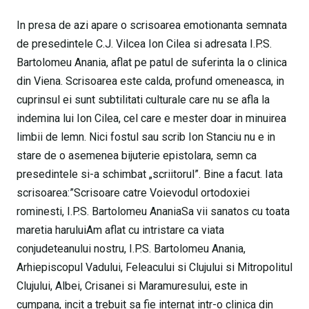
In presa de azi apare o scrisoarea emotionanta semnata
de presedintele C.J. Vilcea Ion Cilea si adresata I.P.S.
Bartolomeu Anania, aflat pe patul de suferinta la o clinica
din Viena. Scrisoarea este calda, profund omeneasca, in
cuprinsul ei sunt subtilitati culturale care nu se afla la
indemina lui Ion Cilea, cel care e mester doar in minuirea
limbii de lemn. Nici fostul sau scrib Ion Stanciu nu e in
stare de o asemenea bijuterie epistolara, semn ca
presedintele si-a schimbat „scriitorul”. Bine a facut. Iata
scrisoarea:”Scrisoare catre Voievodul ortodoxiei
rominesti, I.P.S. Bartolomeu AnaniaSa vii sanatos cu toata
maretia haruluiAm aflat cu intristare ca viata
conjudeteanului nostru, I.P.S. Bartolomeu Anania,
Arhiepiscopul Vadului, Feleacului si Clujului si Mitropolitul
Clujului, Albei, Crisanei si Maramuresului, este in
cumpana, incit a trebuit sa fie internat intr-o clinica din