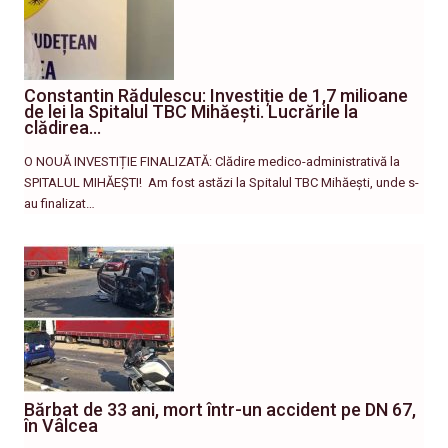
Constantin Rădulescu: Investiție de 1,7 milioane
de lei la Spitalul TBC Mihăești. Lucrările la
clădirea…
O NOUĂ INVESTIȚIE FINALIZATĂ: Clădire medico-administrativă la
SPITALUL MIHĂEȘTI! ​ Am fost astăzi la Spitalul TBC Mihăești, unde s-
au finalizat…
Bărbat de 33 ani, mort într-un accident pe DN 67,
în Vâlcea