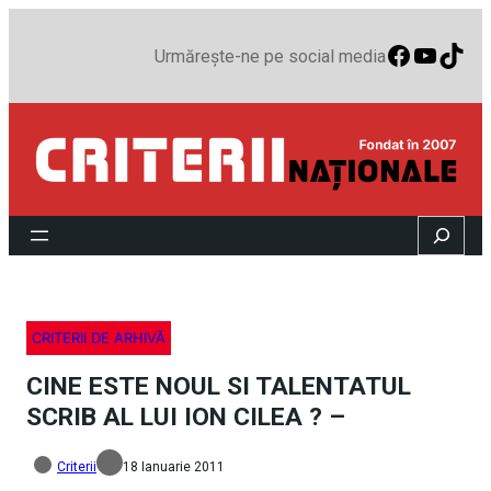
Faceboo
YouTu
TikT
Urmărește-ne pe social media
Search
CRITERII DE ARHIVĂ
CINE ESTE NOUL SI TALENTATUL
SCRIB AL LUI ION CILEA ? –
Criterii
18 Ianuarie 2011