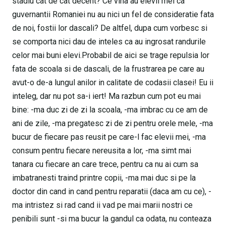
stadiu cat de cat decent? Ce vina au elevii mei ca
guvernantii Romaniei nu au nici un fel de consideratie fata
de noi, fostii lor dascali? De altfel, dupa cum vorbesc si
se comporta nici dau de inteles ca au ingrosat randurile
celor mai buni elevi.Probabil de aici se trage repulsia lor
fata de scoala si de dascali, de la frustrarea pe care au
avut-o de-a lungul anilor in calitate de codasii clasei! Eu ii
inteleg, dar nu pot sa-i iert! Ma razbun cum pot eu mai
bine: -ma duc zi de zi la scoala, -ma imbrac cu ce am de
ani de zile, -ma pregatesc zi de zi pentru orele mele, -ma
bucur de fiecare pas reusit pe care-l fac elevii mei, -ma
consum pentru fiecare nereusita a lor, -ma simt mai
tanara cu fiecare an care trece, pentru ca nu ai cum sa
imbatranesti traind printre copii, -ma mai duc si pe la
doctor din cand in cand pentru reparatii (daca am cu ce), -
ma intristez si rad cand ii vad pe mai marii nostri ce
penibili sunt -si ma bucur la gandul ca odata, nu conteaza