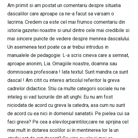
Am primit si am postat un comentariu despre situatia
dascalilor care aproape ca ne-a facut sa varsam o
lacrima. Credem ca este cel mai frumos comentariu din
istoria gazetei noastre si unul dintre cele mai credibile si
mai sincere puncte de vedere despre menirea dascalului.
Un asemenea text poate ca ar trebui introdus in
manualele de pedagogie: L-a scris cineva care a semnat,
aproape anonim, Lia. Omagiile noastre, doamna sau
domnisoara profesoara ! Iata textul: Sunt mandra ca sunt
dascal ! Am citit cu interes articolul referitor la greva
cadrelor didactice. Stiu ca multe categorii sociale nu ne
inteleg si vad lucrurile din alt unghi. Eu nu am fost
niciodata de acord cu greva la catedra, asa cum nu sunt
de acord cu ea nici in domeniul sanatatii. Pe pielea cui sa
faci greva? Pe cea a elevilor,parintilor,care ne sprijina cel
mai mult in dotarea scolilor si in mentinerea lor la un