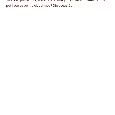
1000 de gesturi mici, 1000 de share-uri și 1000 de abonamente… Ce
pot face eu pentru clubul meu? Din această…