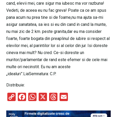
cand, elevii mei, care sigur ma iubesc ma vor razbuna!
Vedeti, de aceea eu nu fac greva! Poate ca ce am spus
pana acum nu prea tine si de foame,nu ma ajuta sa-mi
asigur sanatatea, sa ies si eu din cand in cand la munte,
nu mai zic de 2 km. peste granita,dar eu ma consider
foarte, foarte bogata din preaplinul de iubire si respect al
elevilor mei, al parintilor lor si al celor din jur. Isi doreste
cineva mai mult? Nu cred. Ce-si doreste un
muritor/parlamentar de rand este efemer si de cele mai
multe ori necinstit. Eu nu am aceste
„idealuri”.LiaSemnatura: C.P.
Distribuie:
C
F
W
X
T
E
o
a
h
hr
m
py
ce
at
e
ail