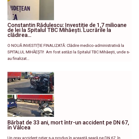
Constantin Rădulescu: Investiție de 1,7 milioane
de lei la Spitalul TBC Mihăești. Lucrările la
clădirea…
O NOUĂ INVESTIȚIE FINALIZATĂ: Clădire medico-administrativă la
SPITALUL MIHĂEȘTI! ​ Am fost astăzi la Spitalul TBC Mihăești, unde s-
au finalizat…
Bărbat de 33 ani, mort într-un accident pe DN 67,
în Vâlcea
Un grav accident rutier s-a produs în această seară pe DN 67, în