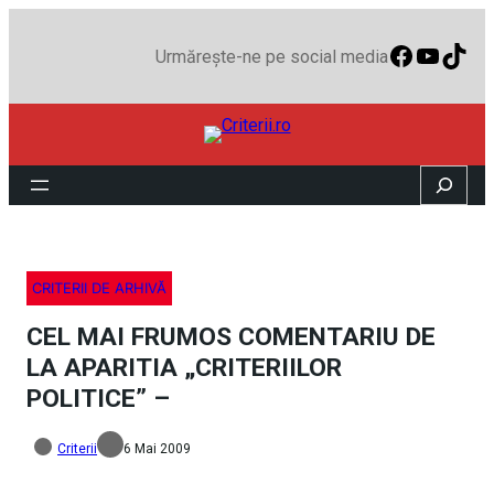
Faceboo
YouTu
TikT
Urmărește-ne pe social media
Search
CRITERII DE ARHIVĂ
CEL MAI FRUMOS COMENTARIU DE
LA APARITIA „CRITERIILOR
POLITICE” –
Criterii
6 Mai 2009