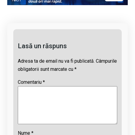
Li
b
s
a
n
o
A
d
k
o
p
s
k
p
Lasă un răspuns
Adresa ta de email nu va fi publicată.
Câmpurile
obligatorii sunt marcate cu
*
Comentariu
*
Nume
*