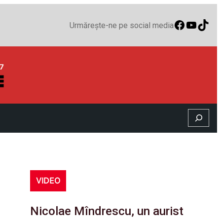
Faceboo
YouTu
TikT
Urmărește-ne pe social media
Search
VIDEO
Nicolae Mîndrescu, un aurist