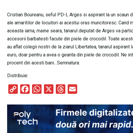
Cristian Boureanu, seful PD-L Arges si aspirant la un scaun d
ale amaritilor de locuitori ai acestui oras muncitoresc. Cand mi
aceasta iarna, maine seara, tanarul deputat de Arges va partici
accesorii barbatesti facute din piele de crocodil. Toate acest
au aflat colegii nostri de la ziarul Libertatea, tanarul aspiran
euro, doar pentru a avea o geanta din piele de crocodil. Ne i
procent din acesti bani…Semnatura:
Distribuie:
C
F
W
X
T
E
o
a
h
hr
m
py
ce
at
e
ail
Li
b
s
a
n
o
A
d