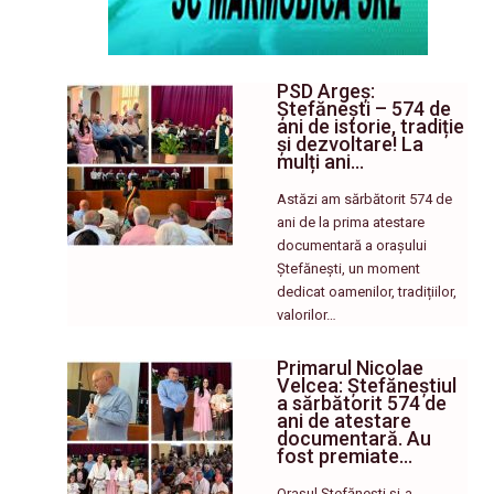
PSD Argeș:
Ștefănești – 574 de
ani de istorie, tradiție
și dezvoltare! La
mulți ani…
Astăzi am sărbătorit 574 de
ani de la prima atestare
documentară a orașului
Ștefănești, un moment
dedicat oamenilor, tradițiilor,
valorilor…
Primarul Nicolae
Velcea: Ștefăneștiul
a sărbătorit 574 de
ani de atestare
documentară. Au
fost premiate…
Orașul Ștefănești și-a