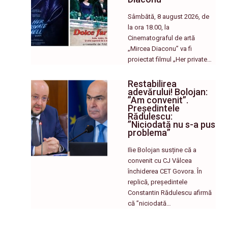
Sâmbătă, 8 august 2026, de
la ora 18.00, la
Cinematograful de artă
„Mircea Diaconu” va fi
proiectat filmul „Her private…
Restabilirea
adevărului! Bolojan:
”Am convenit”.
Președintele
Rădulescu:
”Niciodată nu s-a pus
problema”
Ilie Bolojan susține că a
convenit cu CJ Vâlcea
închiderea CET Govora. În
replică, președintele
Constantin Rădulescu afirmă
că ”niciodată…