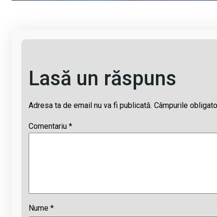
k
o
p
s
k
p
Lasă un răspuns
Adresa ta de email nu va fi publicată.
Câmpurile obligato
Comentariu
*
Nume
*