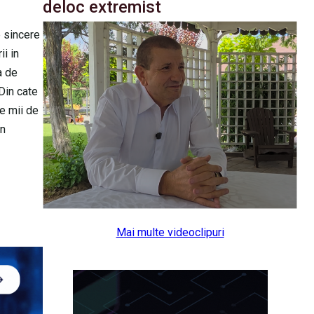
deloc extremist
e sincere
ii in
a de
Din cate
de mii de
un
Mai multe videoclipuri