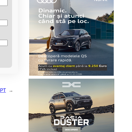
UPT
→