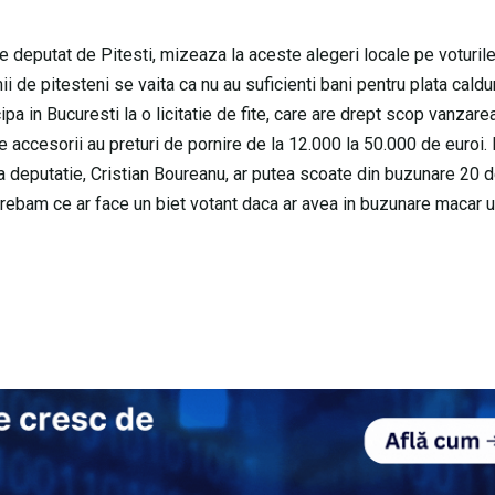
e deputat de Pitesti, mizeaza la aceste alegeri locale pe voturil
i de pitesteni se vaita ca nu au suficienti bani pentru plata caldur
pa in Bucuresti la o licitatie de fite, care are drept scop vanzare
e accesorii au preturi de pornire de la 12.000 la 50.000 de euroi. 
t la deputatie, Cristian Boureanu, ar putea scoate din buzunare 20 
ntrebam ce ar face un biet votant daca ar avea in buzunare macar 