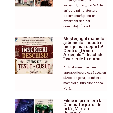
sărbătorit, marți, cei 574 de
ani de la prima atestare
documentară printr-un
eveniment dedicat
comunității. În cadrul…
Meșteșugul mamelor
și bunicilor noastre
merge mai departe!
Centrul „Doina
Argeșului” deschide
înscrierile la cursul…
Au fost vremuri în care
aproape fiecare casă avea un
război de țesut, iar mâinile
mamelor și bunicilor dădeau
viață…
Filme în premieră la
Cinematograful de
artă „Mircea
Diaconu”