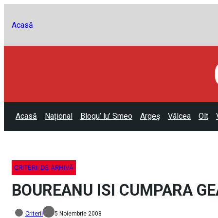
Acasă
Acasă
Național
Blogu’ lu’ Smeo
Argeș
Vâlcea
Olt
CRITERII DE ARHIVĂ
BOUREANU ISI CUMPARA GEA
Criterii
5 Noiembrie 2008