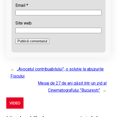
Email
*
Site web
←
„Avocatul contribuabilului”, o soluţie la abuzurile
Fiscului
Mesaj de 27 de ani găsit într-un zid al
Cinematografului ”București”
→
VIDEO