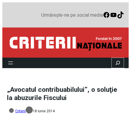
Faceboo
YouTu
TikT
Urmărește-ne pe social media
Search
„Avocatul contribuabilului”, o soluţie
la abuzurile Fiscului
Criterii
18 Iunie 2014