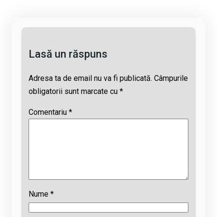
n
o
A
d
k
o
p
s
k
p
Lasă un răspuns
Adresa ta de email nu va fi publicată.
Câmpurile
obligatorii sunt marcate cu
*
Comentariu
*
Nume
*