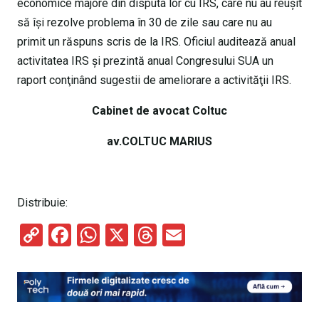
economice majore din disputa lor cu IRS, care nu au reuşit
să îşi rezolve problema în 30 de zile sau care nu au
primit un răspuns scris de la IRS. Oficiul auditează anual
activitatea IRS şi prezintă anual Congresului SUA un
raport conţinând sugestii de ameliorare a activităţii IRS.
Cabinet de avocat Coltuc
av.COLTUC MARIUS
Distribuie:
C
F
W
X
T
E
o
a
h
hr
m
py
ce
at
e
ail
Li
b
s
a