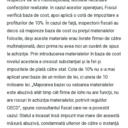
confecţiilor realizate. In cazul acestor operaţiuni, Fiscul
verifică baza de cost, apoi aplică o cotă de impozitare a
profiturilor de 10%. În cazul de faţă, inspectorii fiscali au
decis să majoreze baza de cost cu preţul materialelor
folosite, deşi aceste materiale erau livrate firmei de către
multinaţională, deci prima nu avea nici un cuvânt de spus
la achiziţie. Prin introducerea materialelor în baza de cost
nivelul acesteia a crescut substanţial şi la fel şi
impozitele de plată către stat. Cota de 10% nu s-a mai
aplicat unei baze de un milion de lei, ci uneia de 10
milioane lei. „Majorarea bazei cu valoarea materialelor
este abuzivă atât timp cât firma de lohn nu are funcţii, nu
are riscuri în achiziţia materialelor, potrivit regulilor
OECD”, spune consultantul fiscal care ne-a povestit
cazul. Statul a încasat însă impozit mai mare din această
măsură abuzivă, condamnată ulterior de către o instanţă