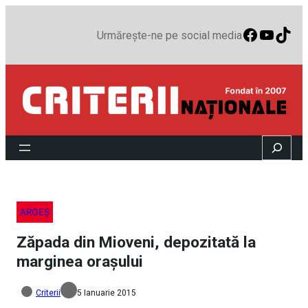
Faceboo
YouTu
TikT
Urmărește-ne pe social media
Search
ARGEȘ
Zăpada din Mioveni, depozitată la
marginea oraşului
Criterii
5 Ianuarie 2015