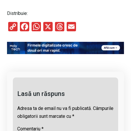
Distribuie:
C
F
W
X
T
E
o
a
h
hr
m
py
ce
at
e
ail
Li
b
s
a
n
o
A
d
k
o
p
s
k
p
Lasă un răspuns
Adresa ta de email nu va fi publicată.
Câmpurile
obligatorii sunt marcate cu
*
Comentariu
*