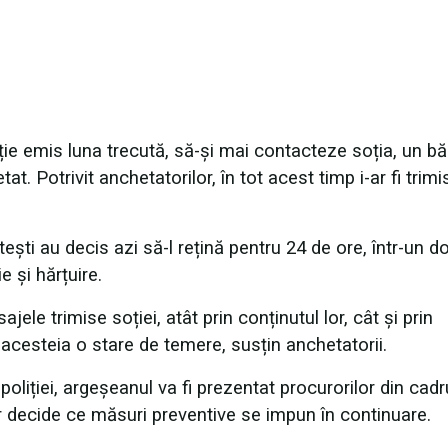
ecție emis luna trecută, să-și mai contacteze soția, un b
. Potrivit anchetatorilor, în tot acest timp i-ar fi trimi
itești au decis azi să-l rețină pentru 24 de ore, într-un d
 și hărțuire.
ele trimise soției, atât prin conținutul lor, cât și prin
 acesteia o stare de temere, susțin anchetatorii.
oliției, argeșeanul va fi prezentat procurorilor din cadr
r decide ce măsuri preventive se impun în continuare.