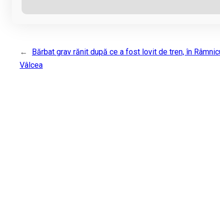
←
Bărbat grav rănit după ce a fost lovit de tren, în Râmnic
Vâlcea