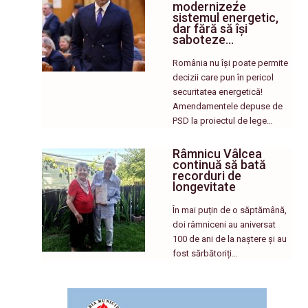
modernizeze
sistemul energetic,
dar fără să își
saboteze…
România nu își poate permite
decizii care pun în pericol
securitatea energetică!
Amendamentele depuse de
PSD la proiectul de lege…
Râmnicu Vâlcea
continuă să bată
recorduri de
longevitate
În mai puțin de o săptămână,
doi râmniceni au aniversat
100 de ani de la naștere și au
fost sărbătoriți…