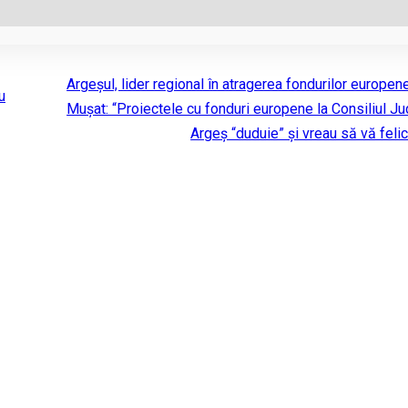
Argeșul, lider regional în atragerea fondurilor europene
u
Mușat: “Proiectele cu fonduri europene la Consiliul J
Argeș “duduie” și vreau să vă felic