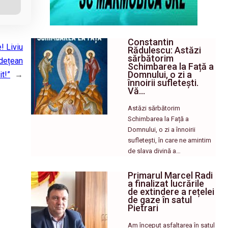
Constantin
! Liviu
Rădulescu: Astăzi
sărbătorim
udețean
Schimbarea la Față a
Domnului, o zi a
it!”
→
înnoirii sufletești.
Vă…
Astăzi sărbătorim
Schimbarea la Față a
Domnului, o zi a înnoirii
sufletești, în care ne amintim
de slava divină a…
Primarul Marcel Radi
a finalizat lucrările
de extindere a rețelei
de gaze în satul
Pietrari
Am început asfaltarea în satul