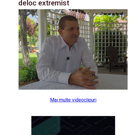
deloc extremist
Mai multe videoclipuri