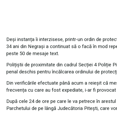
Deși instanța îi interzisese, printr-un ordin de prot
34 ani din Negrași a continuat să o facă în mod repetat
peste 50 de mesaje text.
Polițiștii de proximitate din cadrul Secției 4 Poliție P
penal deschis pentru încălcarea ordinului de protecție
Din verificările efectuate până acum a reieșit că mesaj
frecvența cu care au fost expediate, i-ar fi provocat
După cele 24 de ore pe care le va petrece în arestul p
Parchetului de pe lângă Judecătoria Pitești, care vo