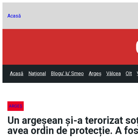
Acasă
Acasă
Național
Blogu’ lu’ Smeo
Argeș
Vâlcea
Olt
ARGEȘ
Un argeșean și-a terorizat so
avea ordin de protecție. A fos