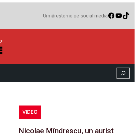
Faceboo
YouTu
TikT
Urmărește-ne pe social media
Search
VIDEO
Nicolae Mîndrescu, un aurist