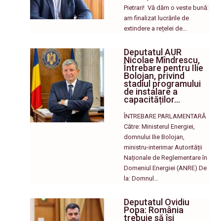
Pietrari! ​ Vă dăm o veste bună:
am finalizat lucrările de
extindere a rețelei de…
Deputatul AUR
Nicolae Mîndrescu,
Întrebare pentru Ilie
Bolojan, privind
stadiul programului
de instalare a
capacităților…
ÎNTREBARE PARLAMENTARĂ
Către: Ministerul Energiei,
domnului Ilie Bolojan,
ministru-interimar Autorității
Naționale de Reglementare în
Domeniul Energiei (ANRE) De
la: Domnul…
Deputatul Ovidiu
Popa: România
trebuie să își