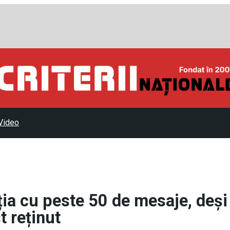
Video
ția cu peste 50 de mesaje, deși
t reținut