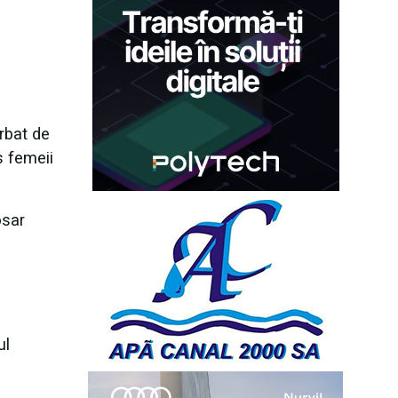
ărbat de
s femeii
osar
ul