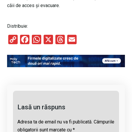
căii de acces și evacuare.
Distribuie:
C
F
W
X
T
E
o
a
h
hr
m
py
ce
at
e
ail
Li
b
s
a
n
o
A
d
k
o
p
s
k
p
Lasă un răspuns
Adresa ta de email nu va fi publicată.
Câmpurile
obligatorii sunt marcate cu
*