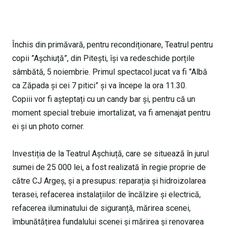
Închis din primăvară, pentru recondiționare, Teatrul pentru
copii ”Așchiuță”, din Pitești, își va redeschide porțile
sâmbătă, 5 noiembrie. Primul spectacol jucat va fi ”Albă
ca Zăpada și cei 7 pitici” și va începe la ora 11.30.
Copiii vor fi așteptați cu un candy bar și, pentru că un
moment special trebuie imortalizat, va fi amenajat pentru
ei și un photo corner.
Investiția de la Teatrul Așchiuță, care se situează în jurul
sumei de 25 000 lei, a fost realizată în regie proprie de
către CJ Argeș, și a presupus: reparația și hidroizolarea
terasei, refacerea instalațiilor de încălzire și electrică,
refacerea iluminatului de siguranță, mărirea scenei,
îmbunătățirea fundalului scenei și mărirea și renovarea