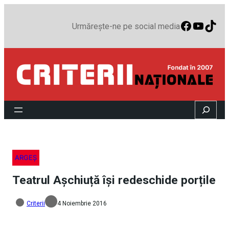
Faceboo
YouTu
TikT
Urmărește-ne pe social media
Search
ARGEȘ
Teatrul Așchiuță își redeschide porțile
Criterii
4 Noiembrie 2016