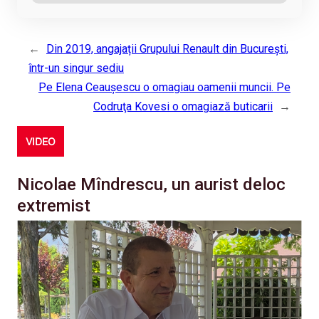
←
Din 2019, angajații Grupului Renault din București,
într-un singur sediu
Pe Elena Ceauşescu o omagiau oamenii muncii. Pe
Codruţa Kovesi o omagiază buticarii
→
VIDEO
Nicolae Mîndrescu, un aurist deloc
extremist