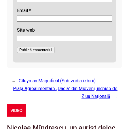
Email
*
Site web
←
Cîleyman Magnificul (Sub zodia izbirii)
Piaţa Agroalimentară „Dacia” din Mioveni, închisă de
Ziua Naţională
→
VIDEO
Nicolae Mîndrescu, un aurist deloc