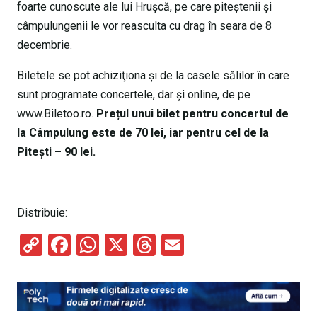
foarte cunoscute ale lui Hrușcă, pe care piteștenii și
câmpulungenii le vor reasculta cu drag în seara de 8
decembrie.
Biletele se pot achiziţiona şi de la casele sălilor în care
sunt programate concertele, dar și online, de pe
www.Biletoo.ro.
Prețul unui bilet pentru concertul de
la Câmpulung este de 70 lei, iar pentru cel de la
Pitești – 90 lei.
Distribuie:
C
F
W
X
T
E
o
a
h
hr
m
py
ce
at
e
ail
Li
b
s
a