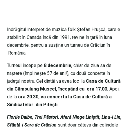
Îndrăgitul interpret de muzică folk Ştefan Hruşcă, care e
stabilit în Canada încă din 1991, revine în ţară în luna
decembrie, pentru a susţine un turneu de Crăciun în
România.
Turneul începe pe
8 decembrie
, chiar de ziua sa de
naștere (împlinește 57 de ani!), cu două concerte în
județul nostru. Cel dintâi va avea loc la
Casa de Cultură
din Câmpulung Muscel, începând cu ora 17.00.
Apoi,
de la
ora 20.30, va concerta la Casa de Cultură a
Sindicatelor din Piteşti.
Florile Dalbe, Trei Păstori, Afară Ninge Liniștit, Linu-i Lin,
Sfântă-i Sara de Crăciun
sunt doar câteva din colindele