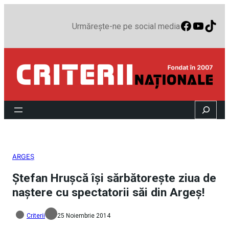
Faceboo
YouTu
TikT
Urmărește-ne pe social media
Search
ARGEȘ
Ștefan Hrușcă își sărbătorește ziua de
naștere cu spectatorii săi din Argeș!
Criterii
25 Noiembrie 2014