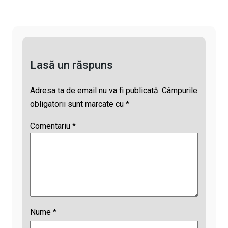
n
o
A
d
k
o
p
s
k
p
Lasă un răspuns
Adresa ta de email nu va fi publicată.
Câmpurile
obligatorii sunt marcate cu
*
Comentariu
*
Nume
*