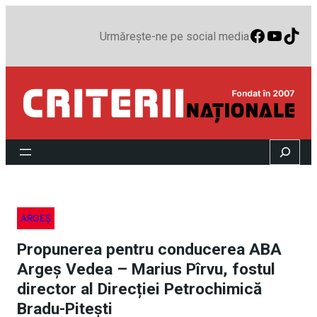
Faceboo
YouTu
TikT
Urmărește-ne pe social media
Search
ARGEȘ
Propunerea pentru conducerea ABA
Argeș Vedea – Marius Pîrvu, fostul
director al Direcției Petrochimică
Bradu-Pitești