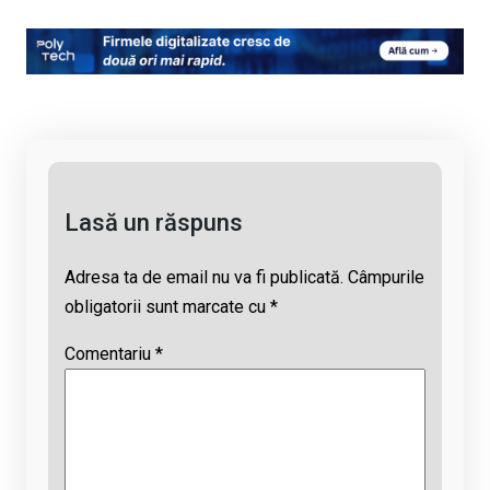
o
a
h
hr
m
py
ce
at
e
ail
Li
b
s
a
n
o
A
d
k
o
p
s
k
p
Lasă un răspuns
Adresa ta de email nu va fi publicată.
Câmpurile
obligatorii sunt marcate cu
*
Comentariu
*