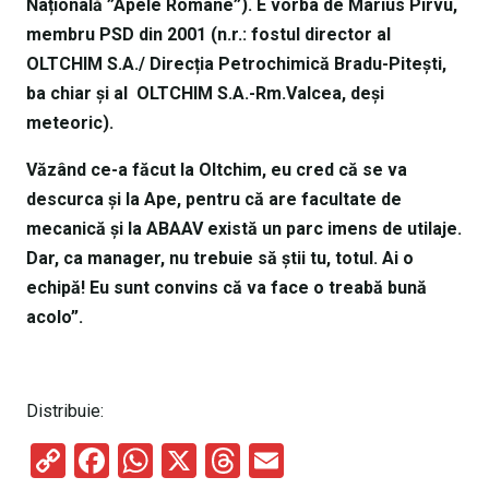
Națională ”Apele Române”). E vorba de Marius Pîrvu,
membru PSD din 2001 (n.r.: fostul director al
OLTCHIM S.A./ Direcția Petrochimică Bradu-Pitești,
ba chiar și al OLTCHIM S.A.-Rm.Valcea, deși
meteoric).
Văzând ce-a făcut la Oltchim, eu cred că se va
descurca și la Ape, pentru că are facultate de
mecanică și la ABAAV există un parc imens de utilaje.
Dar, ca manager, nu trebuie să știi tu, totul. Ai o
echipă! Eu sunt convins că va face o treabă bună
acolo”.
Distribuie:
C
F
W
X
T
E