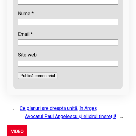
Nume
*
Email
*
Site web
←
Ce planuri are dreapta unită, în Argeș
Avocatul Paul Angelescu şi elixirul tinereţii!
→
VIDEO