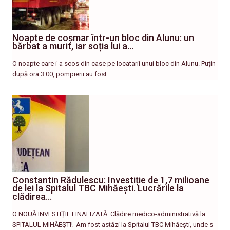
Noapte de coșmar într-un bloc din Alunu: un
bărbat a murit, iar soția lui a…
O noapte care i-a scos din case pe locatarii unui bloc din Alunu. Puțin
după ora 3:00, pompierii au fost…
Constantin Rădulescu: Investiție de 1,7 milioane
de lei la Spitalul TBC Mihăești. Lucrările la
clădirea…
O NOUĂ INVESTIȚIE FINALIZATĂ: Clădire medico-administrativă la
SPITALUL MIHĂEȘTI! ​ Am fost astăzi la Spitalul TBC Mihăești, unde s-