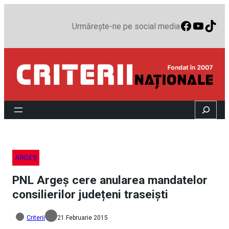
Faceboo
YouTu
TikT
Urmărește-ne pe social media
Search
ARGEȘ
PNL Argeș cere anularea mandatelor
consilierilor județeni traseiști
Criterii
21 Februarie 2015