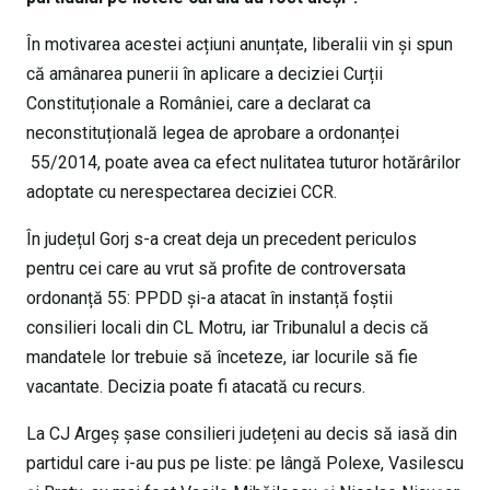
În motivarea acestei acțiuni anunțate, liberalii vin și spun
că amânarea punerii în aplicare a deciziei Curții
Constituționale a României, care a declarat ca
neconstituțională legea de aprobare a ordonanței
55/2014, poate avea ca efect nulitatea tuturor hotărârilor
adoptate cu nerespectarea deciziei CCR.
În județul Gorj s-a creat deja un precedent periculos
pentru cei care au vrut să profite de controversata
ordonanță 55: PPDD și-a atacat în instanță foștii
consilieri locali din CL Motru, iar Tribunalul a decis că
mandatele lor trebuie să înceteze, iar locurile să fie
vacantate. Decizia poate fi atacată cu recurs.
La CJ Argeș șase consilieri județeni au decis să iasă din
partidul care i-au pus pe liste: pe lângă Polexe, Vasilescu