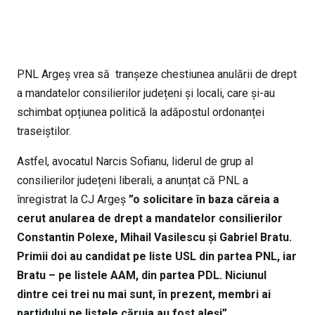
PNL Argeș vrea să tranșeze chestiunea anulării de drept
a mandatelor consilierilor județeni și locali, care și-au
schimbat opțiunea politică la adăpostul ordonanței
traseiștilor.
Astfel, avocatul Narcis Sofianu, liderul de grup al
consilierilor județeni liberali, a anunțat că PNL a
înregistrat la CJ Argeș
”o solicitare în baza căreia a
cerut anularea de drept a mandatelor consilierilor
Constantin Polexe, Mihail Vasilescu și Gabriel Bratu.
Primii doi au candidat pe liste USL din partea PNL, iar
Bratu – pe listele AAM, din partea PDL. Niciunul
dintre cei trei nu mai sunt, în prezent, membri ai
partidului pe listele căruia au fost aleși”.