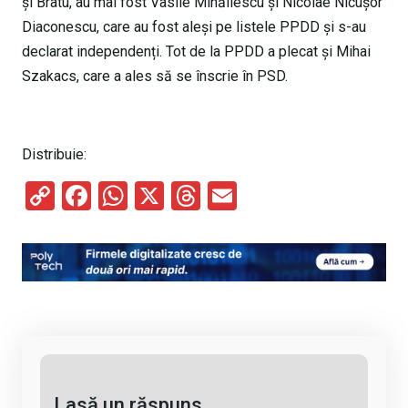
și Bratu, au mai fost Vasile Mihăilescu şi Nicolae Nicuşor
Diaconescu, care au fost aleşi pe listele PPDD și s-au
declarat independenți. Tot de la PPDD a plecat şi Mihai
Szakacs, care a ales să se înscrie în PSD.
Distribuie:
C
F
W
X
T
E
o
a
h
hr
m
py
ce
at
e
ail
Li
b
s
a
n
o
A
d
k
o
p
s
k
p
Lasă un răspuns